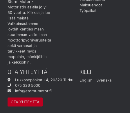
Storm Motor -
Maksuehdot
Motoristin asialla jo yli
Työpaikat
50 vuotta.
Klikkaa ja lue
lisää meistä.
Valikoimastamme
löydät kenties maan
suurimman valikoiman
moottoripyörävarusteita
sekä varaosat ja
tarvikkeet myös
mopoihin, mönkijöihin
ja kelkkoihin.
OTA YHTEYTTÄ
KIELI
Lukkosepänkatu 4, 20320 Turku
English
Svenska
075 326 5000
info@storm-motor.fi
OTA YHTEYTTÄ