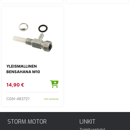
YLEISMALLINEN
BENSAHANA M10
14,90 €
CGN-483721
heti verkosta
STORM MOTOR
LINKIT
Toimitusehdot