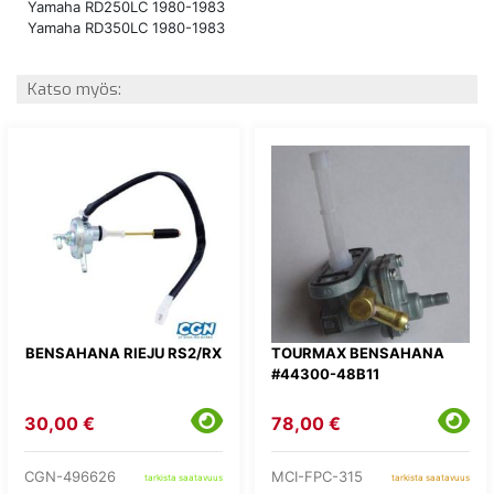
Yamaha RD250LC 1980-1983
Yamaha RD350LC 1980-1983
Katso myös:
BENSAHANA RIEJU RS2/RX
TOURMAX BENSAHANA
#44300-48B11
30,00 €
78,00 €
CGN-496626
MCI-FPC-315
tarkista saatavuus
tarkista saatavuus