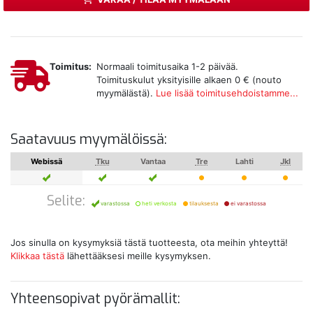
Toimitus:
Normaali toimitusaika 1-2 päivää.
Toimituskulut yksityisille alkaen 0 € (nouto
myymälästä).
Lue lisää toimitusehdoistamme...
Saatavuus myymälöissä:
Webissä
Tku
Vantaa
Tre
Lahti
Jkl
Selite:
varastossa
heti verkosta
tilauksesta
ei varastossa
Jos sinulla on kysymyksiä tästä tuotteesta, ota meihin yhteyttä!
Klikkaa tästä
lähettääksesi meille kysymyksen.
Yhteensopivat pyörämallit: