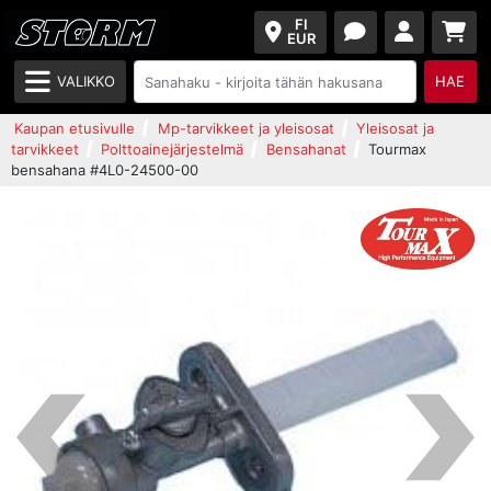
FI
EUR
VALIKKO
HAE
Kaupan etusivulle
Mp-tarvikkeet ja yleisosat
Yleisosat ja
tarvikkeet
Polttoainejärjestelmä
Bensahanat
Tourmax
bensahana #4L0-24500-00