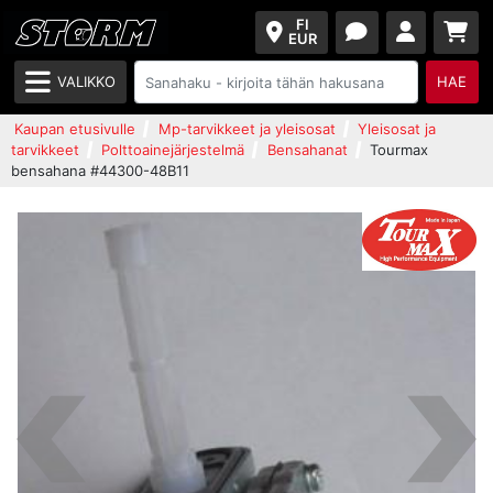
FI
EUR
VALIKKO
HAE
Kaupan etusivulle
Mp-tarvikkeet ja yleisosat
Yleisosat ja
tarvikkeet
Polttoainejärjestelmä
Bensahanat
Tourmax
bensahana #44300-48B11