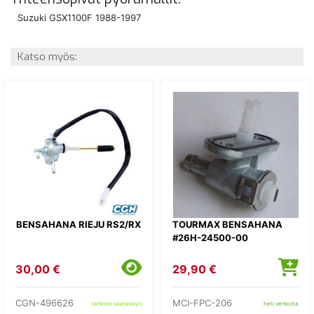
Suzuki GSX1100F 1988-1997
Katso myös:
BENSAHANA RIEJU RS2/RX
TOURMAX BENSAHANA
#26H-24500-00
30,00 €
29,90 €
CGN-496626
MCI-FPC-206
tarkista saatavuus
heti verkosta