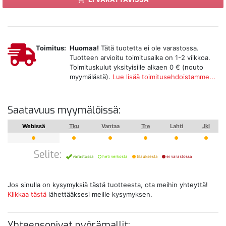
Toimitus:
Huomaa!
Tätä tuotetta ei ole varastossa.
Tuotteen arvioitu toimitusaika on 1-2 viikkoa.
Toimituskulut yksityisille alkaen 0 € (nouto
myymälästä).
Lue lisää toimitusehdoistamme...
Saatavuus myymälöissä:
Webissä
Tku
Vantaa
Tre
Lahti
Jkl
Selite:
varastossa
heti verkosta
tilauksesta
ei varastossa
Jos sinulla on kysymyksiä tästä tuotteesta, ota meihin yhteyttä!
Klikkaa tästä
lähettääksesi meille kysymyksen.
Yhteensopivat pyörämallit: