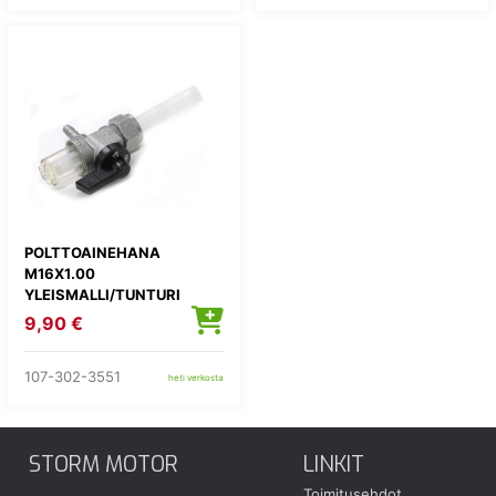
POLTTOAINEHANA
M16X1.00
YLEISMALLI/TUNTURI
9,90 €
107-302-3551
heti verkosta
STORM MOTOR
LINKIT
Toimitusehdot