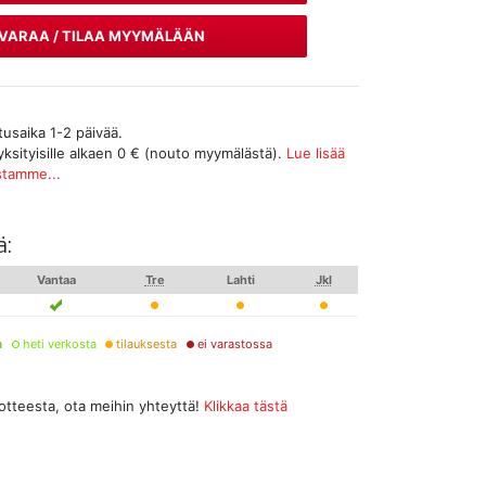
VARAA / TILAA MYYMÄLÄÄN
tusaika 1-2 päivää.
yksityisille alkaen 0 € (nouto myymälästä).
Lue lisää
stamme...
ä:
Vantaa
Tre
Lahti
Jkl
a
heti verkosta
tilauksesta
ei varastossa
uotteesta, ota meihin yhteyttä!
Klikkaa tästä