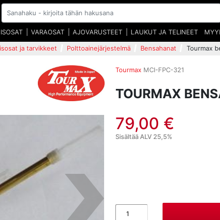
EISOSAT
VARAOSAT
AJOVARUSTEET
LAUKUT JA TELINEET
MYY
isosat ja tarvikkeet
Polttoainejärjestelmä
Bensahanat
Tourmax b
Tourmax
MCI-FPC-321
TOURMAX BENS
79,00 €
Sisältää ALV 25,5%