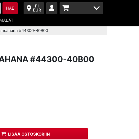
FI
HAE
EUR
MÄLÄT
ensahana #44300-40B00
AHANA #44300-40B00
LISÄÄ OSTOSKORIIN