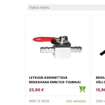
Katso myös:
LETKUUN ASENNETTAVA
BENS
BENSAHANA 6MM (1/4-TUUMAA)
VÄLI
23,90 €
15,9
MPR-12-0035
CGN-
heti verkosta