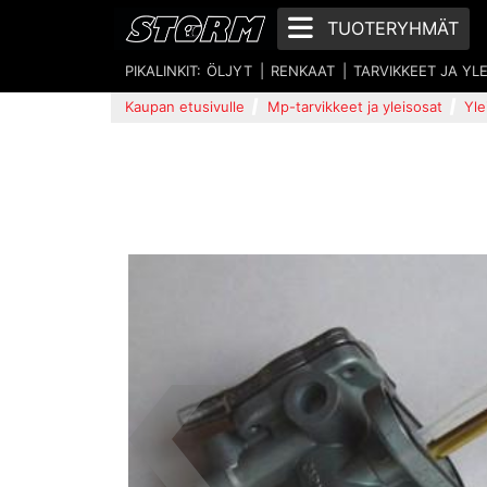
TUOTERYHMÄT
PIKALINKIT:
ÖLJYT
RENKAAT
TARVIKKEET JA YL
Kaupan etusivulle
Mp-tarvikkeet ja yleisosat
Yle