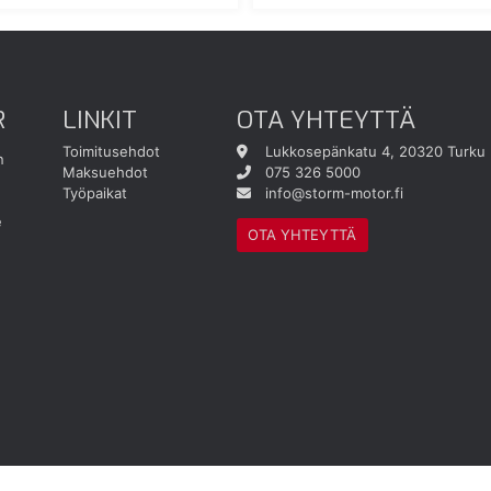
R
LINKIT
OTA YHTEYTTÄ
Toimitusehdot
Lukkosepänkatu 4, 20320 Turku
n
Maksuehdot
075 326 5000
Työpaikat
info@storm-motor.fi
e
OTA YHTEYTTÄ