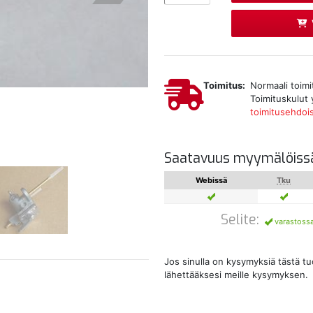
Toimitus:
Normaali toimi
Toimituskulut 
toimitusehdoi
Saatavuus myymälöiss
Webissä
Tku
Selite:
varastoss
Jos sinulla on kysymyksiä tästä t
lähettääksesi meille kysymyksen.