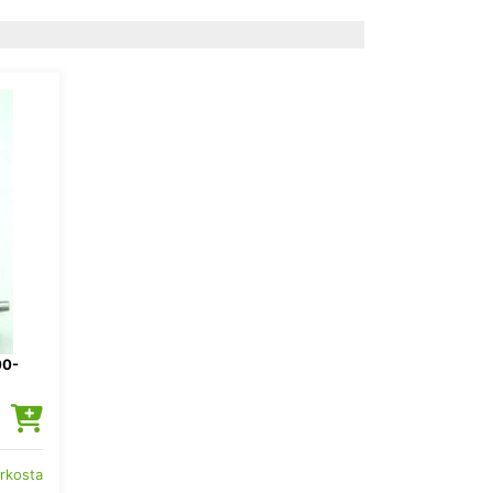
0-
erkosta