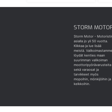
STORM MOTO
Storm Motor - Motoristi
asialla jo yli 50 vuotta.
Klikkaa ja lue lisää
meistä.
Valikoimastamm
löydät kenties maan
suurimman valikoiman
moottoripyörävarusteita
sekä varaosat ja
tarvikkeet myös
mopoihin, mönkijöihin ja
kelkkoihin.