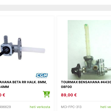
AHANA BETA RR HALK. 8MM,
TOURMAX BENSAHANA #4430
 34MM
08F00
0 €
89,00 €
496629
MCI-FPC-313
heti verkosta
heti v