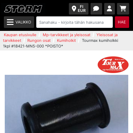
FI
EUR
VALIKKO
HAE
Kaupan etusivulle
Mp-tarvikkeet ja yleisosat
Yleisosat ja
tarvikkeet
Rungon osat
Kumiholkit
Tourmax kumiholkki
1kpl #18421-MN5-000 *POISTO*