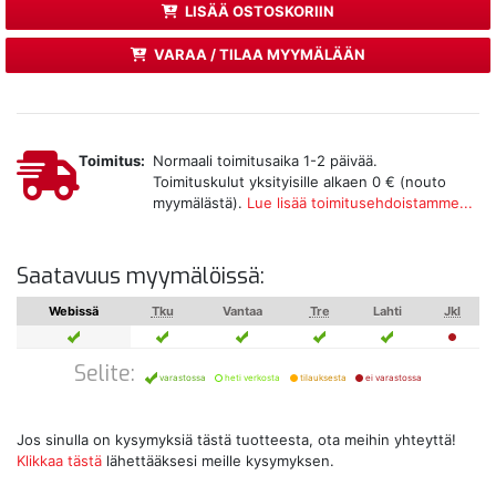
LISÄÄ OSTOSKORIIN
VARAA / TILAA MYYMÄLÄÄN
Toimitus:
Normaali toimitusaika 1-2 päivää.
Toimituskulut yksityisille alkaen 0 € (nouto
myymälästä).
Lue lisää toimitusehdoistamme...
Saatavuus myymälöissä:
Webissä
Tku
Vantaa
Tre
Lahti
Jkl
Selite:
varastossa
heti verkosta
tilauksesta
ei varastossa
Jos sinulla on kysymyksiä tästä tuotteesta, ota meihin yhteyttä!
Klikkaa tästä
lähettääksesi meille kysymyksen.