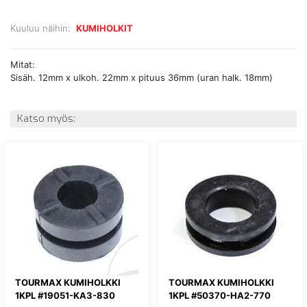
Kuuluu näihin:
KUMIHOLKIT
Mitat:
Sisäh. 12mm x ulkoh. 22mm x pituus 36mm (uran halk. 18mm)
Katso myös:
TOURMAX KUMIHOLKKI
TOURMAX KUMIHOLKKI
1KPL #19051-KA3-830
1KPL #50370-HA2-770