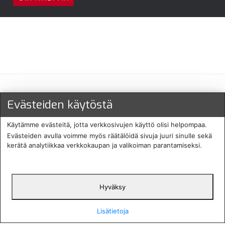
Maksu- ja toimitustavat
Evästeiden käytöstä
Käytämme evästeitä, jotta verkkosivujen käyttö olisi helpompaa.
Evästeiden avulla voimme myös räätälöidä sivuja juuri sinulle sekä
kerätä analytiikkaa verkkokaupan ja valikoiman parantamiseksi.
Hyväksy
English
Protecomp
Copyright 2024. All rights
Svenska
2024
reserved
Lisätietoja