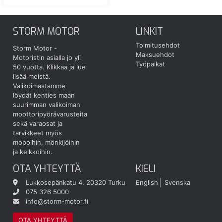
STORM MOTOR
LINKIT
Toimitusehdot
Storm Motor -
Maksuehdot
Motoristin asialla jo yli
Työpaikat
50 vuotta.
Klikkaa ja lue
lisää meistä.
Valikoimastamme
löydät kenties maan
suurimman valikoiman
moottoripyörävarusteita
sekä varaosat ja
tarvikkeet myös
mopoihin, mönkijöihin
ja kelkkoihin.
OTA YHTEYTTÄ
KIELI
Lukkosepänkatu 4, 20320 Turku
English
Svenska
075 326 5000
info@storm-motor.fi
OTA YHTEYTTÄ