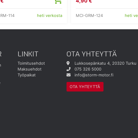
 €
4,90 €
GRM-114
MCI-GRM-124
heti verkosta
heti v
R
LINKIT
OTA YHTEYTTÄ
Toimitusehdot
Lukkosepänkatu 4, 20320 Turku
n
Maksuehdot
075 326 5000
Työpaikat
info@storm-motor.fi
e
OTA YHTEYTTÄ