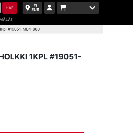
FI
HAE
EUR
MÄLÄT
 1kpl #19051-MB4-880
OLKKI 1KPL #19051-