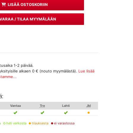
LISÄÄ OSTOSKORIIN
VARAA / TILAA MYYMÄLÄÄN
tusaika 1-2 päivää.
yksityisille alkaen 0 € (nouto myymälästä).
Lue lisää
stamme...
ä:
Vantaa
Tre
Lahti
Jkl
a
heti verkosta
tilauksesta
ei varastossa