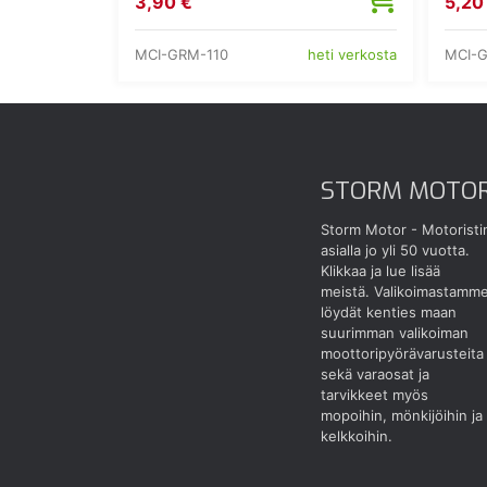
3,90 €
5,20
MCI-GRM-110
MCI-
heti verkosta
STORM MOTO
Storm Motor - Motoristi
asialla jo yli 50 vuotta.
Klikkaa ja lue lisää
meistä.
Valikoimastamm
löydät kenties maan
suurimman valikoiman
moottoripyörävarusteita
sekä varaosat ja
tarvikkeet myös
mopoihin, mönkijöihin ja
kelkkoihin.