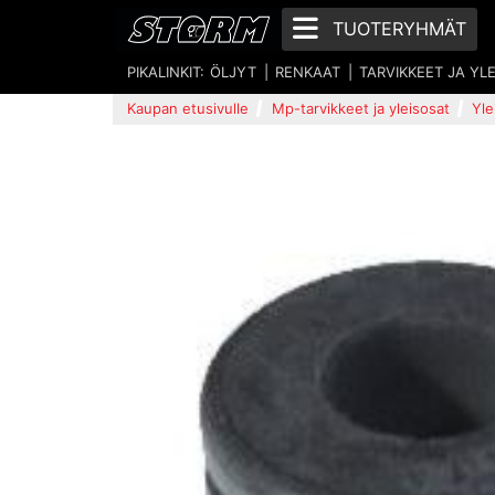
TUOTERYHMÄT
PIKALINKIT:
ÖLJYT
RENKAAT
TARVIKKEET JA YL
Kaupan etusivulle
Mp-tarvikkeet ja yleisosat
Yle