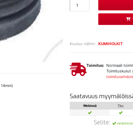
Kuuluu näihin:
KUMIHOLKIT
Toimitus:
Normaali toimi
Toimituskulut 
toimitusehdoi
. 14mm)
Saatavuus myymälöiss
Webissä
Tku
Selite:
varastoss