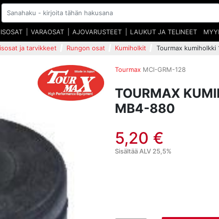
EISOSAT
VARAOSAT
AJOVARUSTEET
LAUKUT JA TELINEET
MYY
isosat ja tarvikkeet
Rungon osat
Kumiholkit
Tourmax kumiholkki
Tourmax
MCI-GRM-128
TOURMAX KUMIH
MB4-880
5,20 €
Sisältää ALV 25,5%