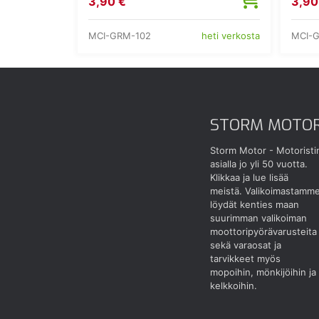
3,90 €
3,90
MCI-GRM-102
MCI-
heti verkosta
STORM MOTO
Storm Motor - Motoristi
asialla jo yli 50 vuotta.
Klikkaa ja lue lisää
meistä.
Valikoimastamm
löydät kenties maan
suurimman valikoiman
moottoripyörävarusteita
sekä varaosat ja
tarvikkeet myös
mopoihin, mönkijöihin ja
kelkkoihin.