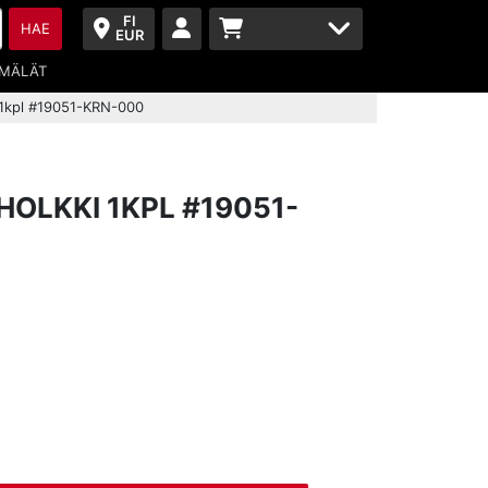
FI
HAE
EUR
MÄLÄT
 1kpl #19051-KRN-000
OLKKI 1KPL #19051-