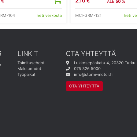
 €
2,10 €
ALE:
50 %
GRM-104
MCI-GRM-121
heti verkosta
heti v
R
LINKIT
OTA YHTEYTTÄ
Toimitusehdot
Lukkosepänkatu 4, 20320 Turku
n
Maksuehdot
075 326 5000
Työpaikat
info@storm-motor.fi
e
OTA YHTEYTTÄ