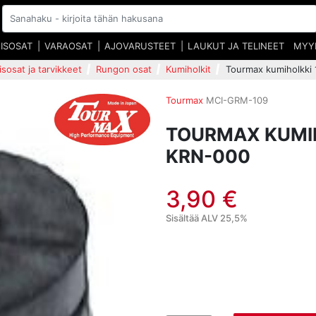
EISOSAT
VARAOSAT
AJOVARUSTEET
LAUKUT JA TELINEET
MYY
isosat ja tarvikkeet
Rungon osat
Kumiholkit
Tourmax kumiholkki
Tourmax
MCI-GRM-109
TOURMAX KUMIH
KRN-000
3,90 €
Sisältää ALV 25,5%