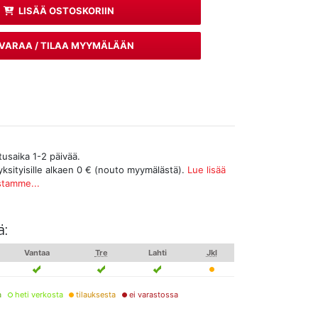
LISÄÄ OSTOSKORIIN
VARAA / TILAA MYYMÄLÄÄN
tusaika 1-2 päivää.
yksityisille alkaen 0 € (nouto myymälästä).
Lue lisää
stamme...
ä:
Vantaa
Tre
Lahti
Jkl
a
heti verkosta
tilauksesta
ei varastossa