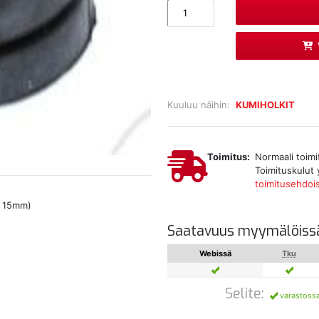
Kuuluu näihin:
KUMIHOLKIT
Toimitus:
Normaali toimi
Toimituskulut 
toimitusehdoi
. 15mm)
Saatavuus myymälöiss
Webissä
Tku
Selite:
varastoss