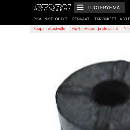
TUOTERYHMÄT
PIKALINKIT:
ÖLJYT
RENKAAT
TARVIKKEET JA YL
Kaupan etusivulle
Mp-tarvikkeet ja yleisosat
Yle