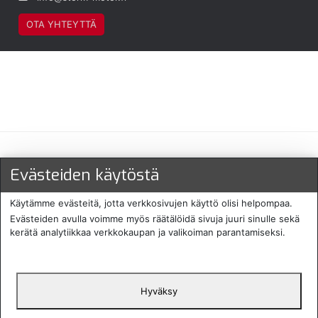
OTA YHTEYTTÄ
Maksu- ja toimitustavat
Evästeiden käytöstä
Käytämme evästeitä, jotta verkkosivujen käyttö olisi helpompaa.
Evästeiden avulla voimme myös räätälöidä sivuja juuri sinulle sekä
kerätä analytiikkaa verkkokaupan ja valikoiman parantamiseksi.
Hyväksy
English
Protecomp
Copyright 2024. All rights