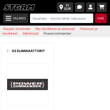
FI
EUR
VALIKKO
HAE
Kaupan etusivulle
Mp-tarvikkeet ja yleisosat
Yleisosat ja
tarvikkeet
Sähköosat
Powercommander
O2 ELIMINAATTORIT