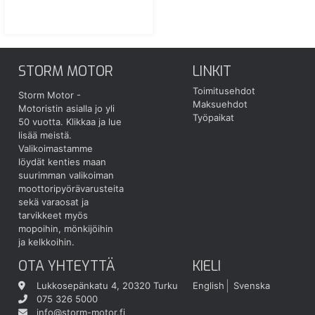
STORM MOTOR
LINKIT
Toimitusehdot
Storm Motor -
Maksuehdot
Motoristin asialla jo yli
Työpaikat
50 vuotta.
Klikkaa ja lue
lisää meistä.
Valikoimastamme
löydät kenties maan
suurimman valikoiman
moottoripyörävarusteita
sekä varaosat ja
tarvikkeet myös
mopoihin, mönkijöihin
ja kelkkoihin.
OTA YHTEYTTÄ
KIELI
Lukkosepänkatu 4, 20320 Turku
English
Svenska
075 326 5000
info@storm-motor.fi