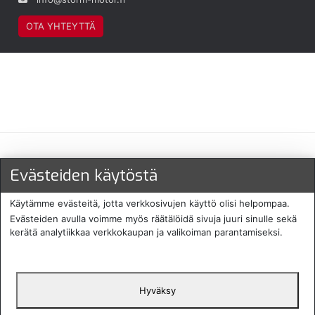
OTA YHTEYTTÄ
Maksu- ja toimitustavat
Evästeiden käytöstä
Käytämme evästeitä, jotta verkkosivujen käyttö olisi helpompaa.
Evästeiden avulla voimme myös räätälöidä sivuja juuri sinulle sekä
kerätä analytiikkaa verkkokaupan ja valikoiman parantamiseksi.
Hyväksy
English
Protecomp
Copyright 2024. All rights