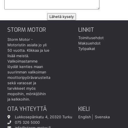
STORM MOTOR
LINKIT
Toimitusehdot
Storm Motor -
Maksuehdot
Motoristin asialla jo yli
Työpaikat
50 vuotta.
Klikkaa ja lue
lisää meistä.
Valikoimastamme
löydät kenties maan
suurimman valikoiman
moottoripyörävarusteita
sekä varaosat ja
tarvikkeet myös
mopoihin, mönkijöihin
ja kelkkoihin.
OTA YHTEYTTÄ
KIELI
Lukkosepänkatu 4, 20320 Turku
English
Svenska
075 326 5000
info@storm-motor.fi