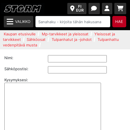
FI
EUR
VALIKKO
HAE
Kaupan etusivulle
Mp-tarvikkeet ja yleisosat
Yleisosat ja
tarvikkeet
Sähköosat
Tulpanhatut ja -johdot
Tulpanhattu
vedenpitävä musta
Nimi:
Sähköpostisi:
Kysymyksesi: