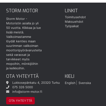
STORM MOTOR
LINKIT
Toimitusehdot
Storm Motor -
Maksuehdot
Motoristin asialla jo yli
Työpaikat
50 vuotta.
Klikkaa ja lue
lisää meistä.
Valikoimastamme
löydät kenties maan
suurimman valikoiman
moottoripyörävarusteita
sekä varaosat ja
tarvikkeet myös
mopoihin, mönkijöihin
ja kelkkoihin.
OTA YHTEYTTÄ
KIELI
Lukkosepänkatu 4, 20320 Turku
English
Svenska
075 326 5000
info@storm-motor.fi
OTA YHTEYTTÄ