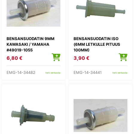
BENSANSUODATIN 9MM
BENSANSUODATIN ISO
KAWASAKI / YAMAHA
(6MM LETKULLE PITUUS
#49019-1055
100MM)
6,80 €
3,90 €
EMG-14-34482
EMG-14-34441
heti verkosta
heti verkosta