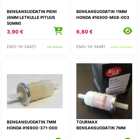
BENSANSUODATIN PIENI
BENSANSUODATIN 11MM
(6MM LETKULLE PITUUS
HONDA #16900-MG8-003
50MM)
3,90 €
6,80 €
EMG-14-34421
EMG-14-34481
heti verkosta
tarkista saatavuus
BENSANSUODATIN 7MM
TOURMAX
HONDA #16900-371-000
BENSANSUODATIN 7MM