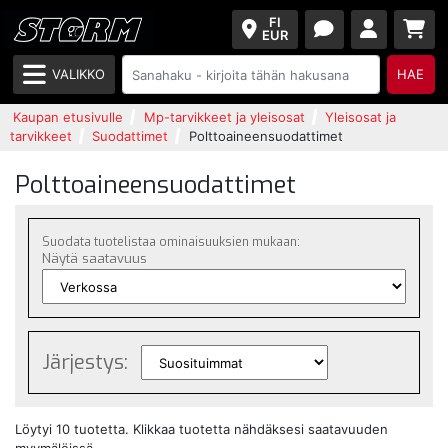
FI
EUR
VALIKKO
HAE
Kaupan etusivulle
Mp-tarvikkeet ja yleisosat
Yleisosat ja
tarvikkeet
Suodattimet
Polttoaineensuodattimet
Polttoaineensuodattimet
Suodata tuotelistaa ominaisuuksien mukaan:
Näytä saatavuus
Järjestys:
Löytyi 10 tuotetta. Klikkaa tuotetta nähdäksesi saatavuuden