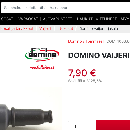
EISOSAT
VARAOSAT
AJOVARUSTEET
LAUKUT JA TELINEET
MYY
isosat ja tarvikkeet
Vaijerit
Irto-osat
Domino vaijerin jakaja
Domino / Tommaselli
DOM-1068.8
DOMINO VAIJER
7,90 €
Sisältää ALV 25,5%