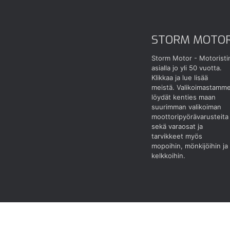
STORM MOTO
Storm Motor - Motoristi
asialla jo yli 50 vuotta.
Klikkaa ja lue lisää
meistä.
Valikoimastamm
löydät kenties maan
suurimman valikoiman
moottoripyörävarusteita
sekä varaosat ja
tarvikkeet myös
mopoihin, mönkijöihin ja
kelkkoihin.