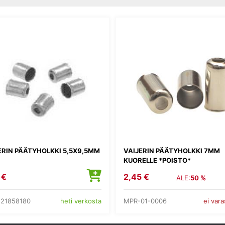
ERIN PÄÄTYHOLKKI 5,5X9,5MM
VAIJERIN PÄÄTYHOLKKI 7MM
KUORELLE *POISTO*
 €
2,45 €
ALE:
50 %
21858180
MPR-01-0006
heti verkosta
ei var