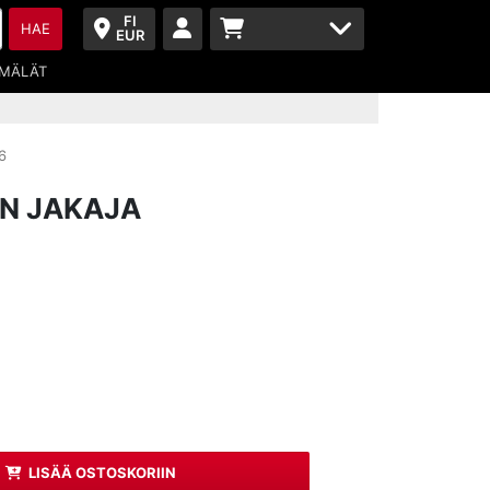
FI
HAE
EUR
MÄLÄT
6
IN JAKAJA
LISÄÄ OSTOSKORIIN