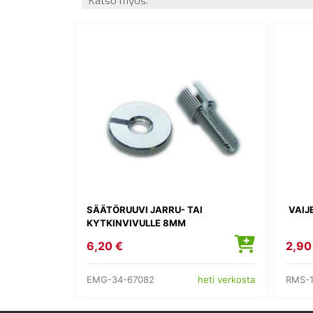
Katso myös:
SÄÄTÖRUUVI JARRU- TAI
VAIJ
KYTKINVIVULLE 8MM
6,20 €
2,90
EMG-34-67082
RMS-1
heti verkosta