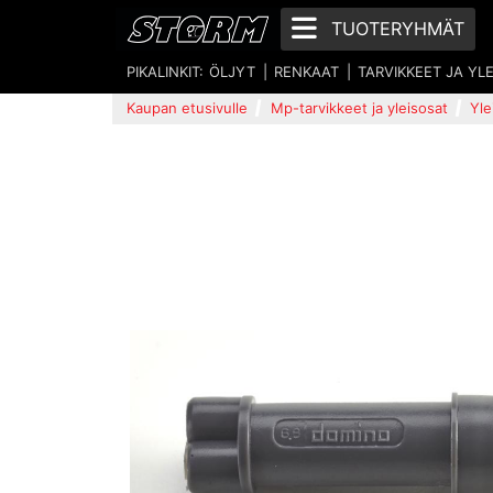
TUOTERYHMÄT
PIKALINKIT:
ÖLJYT
RENKAAT
TARVIKKEET JA YL
Kaupan etusivulle
Mp-tarvikkeet ja yleisosat
Yle