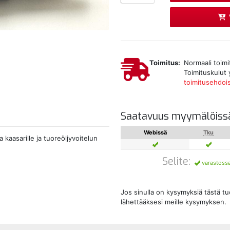
Toimitus:
Normaali toimi
Toimituskulut 
toimitusehdoi
Saatavuus myymälöiss
Webissä
Tku
a kaasarille ja tuoreöljyvoitelun
Selite:
varastoss
Jos sinulla on kysymyksiä tästä t
lähettääksesi meille kysymyksen.