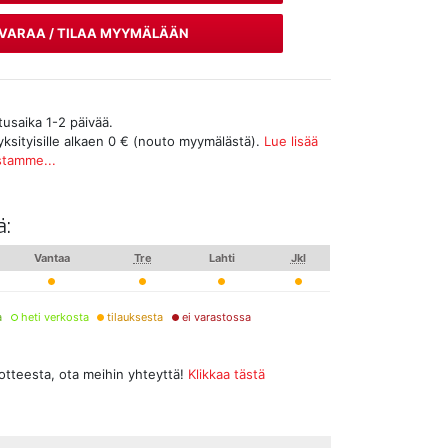
VARAA / TILAA MYYMÄLÄÄN
tusaika 1-2 päivää.
yksityisille alkaen 0 € (nouto myymälästä).
Lue lisää
stamme...
ä:
Vantaa
Tre
Lahti
Jkl
a
heti verkosta
tilauksesta
ei varastossa
uotteesta, ota meihin yhteyttä!
Klikkaa tästä