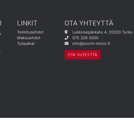
R
LINKIT
OTA YHTEYTTÄ
Toimitusehdot
Lukkosepänkatu 4, 20320 Turku
n
Maksuehdot
075 326 5000
Työpaikat
info@storm-motor.fi
e
OTA YHTEYTTÄ