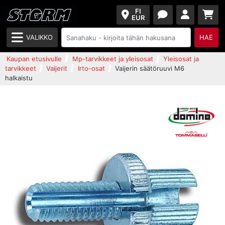
FI
EUR
VALIKKO
HAE
Kaupan etusivulle
Mp-tarvikkeet ja yleisosat
Yleisosat ja
tarvikkeet
Vaijerit
Irto-osat
Vaijerin säätöruuvi M6
halkaistu