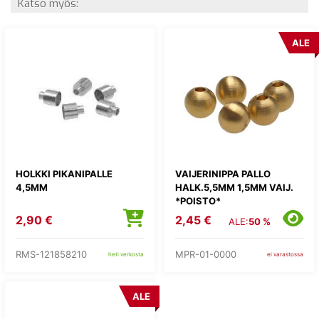
Katso myös:
ALE
HOLKKI PIKANIPALLE
VAIJERINIPPA PALLO
4,5MM
HALK.5,5MM 1,5MM VAIJ.
*POISTO*
2,90 €
2,45 €
ALE:
50 %
RMS-121858210
MPR-01-0000
heti verkosta
ei varastossa
ALE