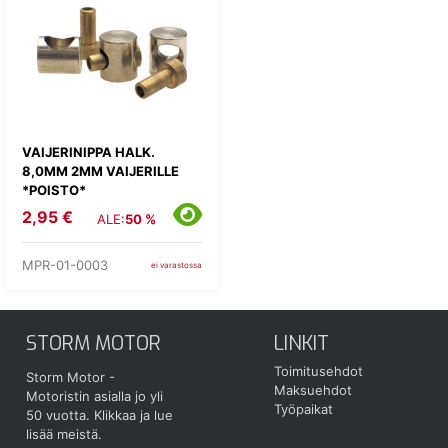
VAIJERINIPPA HALK.
8,0MM 2MM VAIJERILLE
*POISTO*
2,95 €
ALE:
50 %
MPR-01-0003
ei varastossa
STORM MOTOR
LINKIT
Toimitusehdot
Storm Motor -
Maksuehdot
Motoristin asialla jo yli
Työpaikat
50 vuotta.
Klikkaa ja lue
lisää meistä.