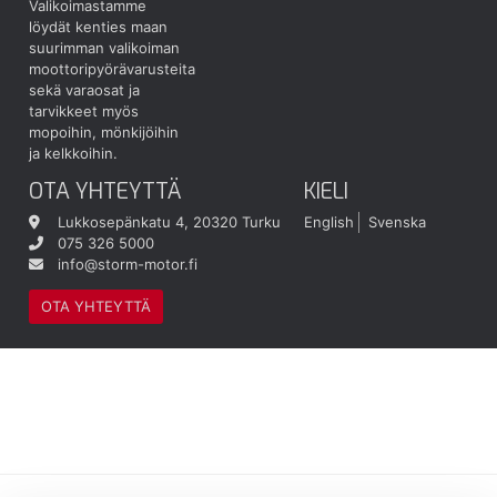
Valikoimastamme
löydät kenties maan
suurimman valikoiman
moottoripyörävarusteita
sekä varaosat ja
tarvikkeet myös
mopoihin, mönkijöihin
ja kelkkoihin.
OTA YHTEYTTÄ
KIELI
Lukkosepänkatu 4, 20320 Turku
English
Svenska
075 326 5000
info@storm-motor.fi
OTA YHTEYTTÄ