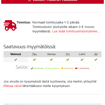
Toimitus:
Normaali toimitusaika 1-2 päivää.
Toimituskulut yksityisille alkaen 0 € (nouto
myymälästä).
Lue lisää toimitusehdoistamme...
Saatavuus myymälöissä:
Webissä
Tku
Vantaa
Tre
Lahti
Jkl
Selite:
varastossa
heti verkosta
tilauksesta
ei varastossa
Jos sinulla on kysymyksiä tästä tuotteesta, ota meihin yhteyttä!
Klikkaa tästä
lähettääksesi meille kysymyksen.