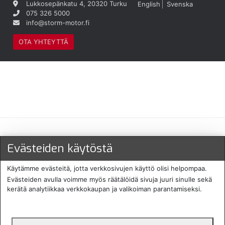
Lukkosepänkatu 4, 20320 Turku
English
Svenska
075 326 5000
info@storm-motor.fi
OTA YHTEYTTÄ
Maksu- ja toimitustavat
Evästeiden käytöstä
Käytämme evästeitä, jotta verkkosivujen käyttö olisi helpompaa.
Evästeiden avulla voimme myös räätälöidä sivuja juuri sinulle sekä
kerätä analytiikkaa verkkokaupan ja valikoiman parantamiseksi.