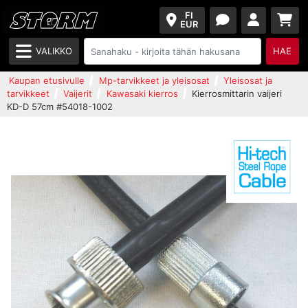
FI
EUR
VALIKKO
HAE
Kaupan etusivulle
Mp-tarvikkeet ja yleisosat
Yleisosat ja
tarvikkeet
Vaijerit
Kawasaki kierros
Kierrosmittarin vaijeri
KD-D 57cm #54018-1002