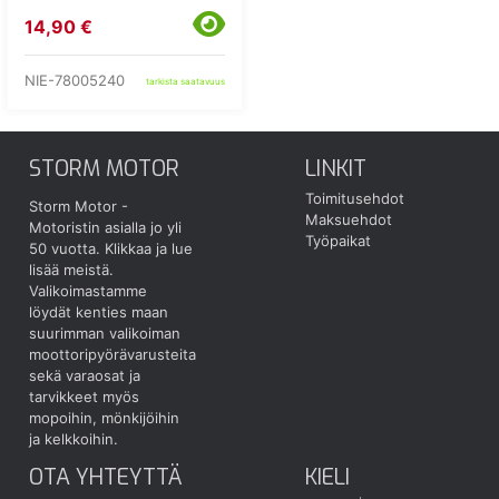
14,90 €
NIE-78005240
tarkista saatavuus
STORM MOTOR
LINKIT
Toimitusehdot
Storm Motor -
Maksuehdot
Motoristin asialla jo yli
Työpaikat
50 vuotta.
Klikkaa ja lue
lisää meistä.
Valikoimastamme
löydät kenties maan
suurimman valikoiman
moottoripyörävarusteita
sekä varaosat ja
tarvikkeet myös
mopoihin, mönkijöihin
ja kelkkoihin.
OTA YHTEYTTÄ
KIELI