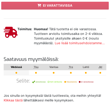
EI VARATTAVISSA
Toimitus:
Huomaa!
Tätä tuotetta ei ole varastossa.
Tuotteen arvioitu toimitusaika on 2-4 viikkoa.
Toimituskulut yksityisille alkaen 0 € (nouto
myymälästä).
Lue lisää toimitusehdoistamme...
Saatavuus myymälöissä:
Webissä
Tku
Vantaa
Tre
Lahti
Jkl
Selite:
varastossa
heti verkosta
tilauksesta
ei varastossa
Jos sinulla on kysymyksiä tästä tuotteesta, ota meihin yhteyttä!
Klikkaa tästä
lähettääksesi meille kysymyksen.