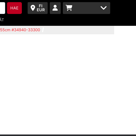
FI
HAE
EUR
ÄT
-A 55cm #34940-33300