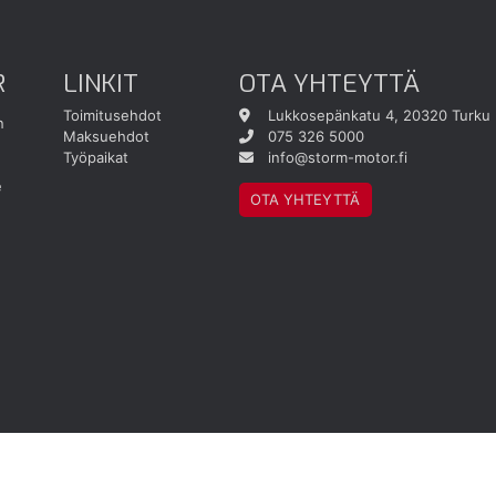
R
LINKIT
OTA YHTEYTTÄ
Toimitusehdot
Lukkosepänkatu 4, 20320 Turku
n
Maksuehdot
075 326 5000
Työpaikat
info@storm-motor.fi
e
OTA YHTEYTTÄ