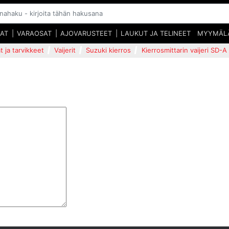
SAT
VARAOSAT
AJOVARUSTEET
LAUKUT JA TELINEET
MYYMÄL
t ja tarvikkeet
Vaijerit
Suzuki kierros
Kierrosmittarin vaijeri SD