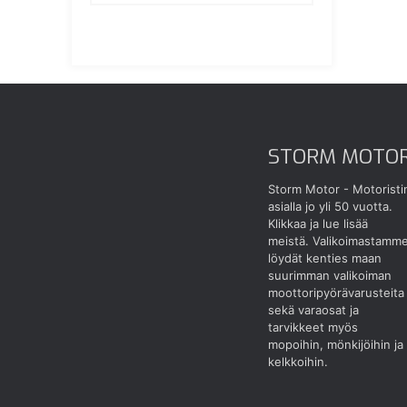
STORM MOTO
Storm Motor - Motoristi
asialla jo yli 50 vuotta.
Klikkaa ja lue lisää
meistä.
Valikoimastamm
löydät kenties maan
suurimman valikoiman
moottoripyörävarusteita
sekä varaosat ja
tarvikkeet myös
mopoihin, mönkijöihin ja
kelkkoihin.