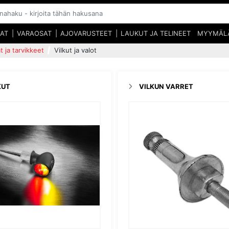
SAT
VARAOSAT
AJOVARUSTEET
LAUKUT JA TELINEET
MYYMÄL
t ja tarvikkeet
Vilkut ja valot
KUT
VILKUN VARRET