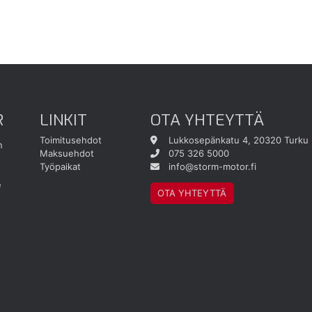
R
LINKIT
OTA YHTEYTTÄ
Toimitusehdot
Lukkosepänkatu 4, 20320 Turku
n
Maksuehdot
075 326 5000
Työpaikat
info@storm-motor.fi
e
OTA YHTEYTTÄ