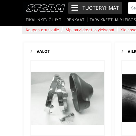
TUOTERYHMÄT
PIKALINKIT:
ÖLJYT
RENKAAT
TARVIKKEET JA YLEISO
Kaupan etusivulle
Mp-tarvikkeet ja yleisosat
Yleisosa
VALOT
VIL