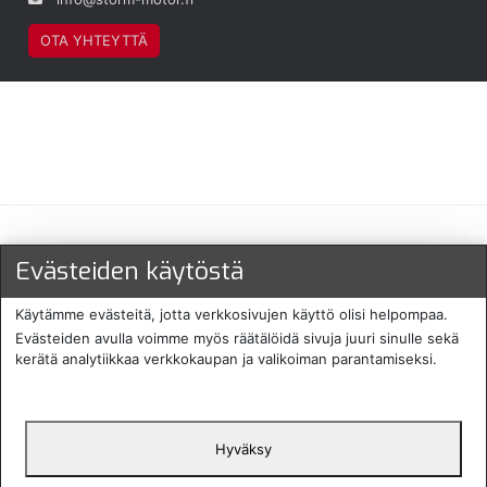
OTA YHTEYTTÄ
Maksu- ja toimitustavat
Evästeiden käytöstä
Käytämme evästeitä, jotta verkkosivujen käyttö olisi helpompaa.
Evästeiden avulla voimme myös räätälöidä sivuja juuri sinulle sekä
kerätä analytiikkaa verkkokaupan ja valikoiman parantamiseksi.
Hyväksy
English
Protecomp
Copyright 2024. All rights