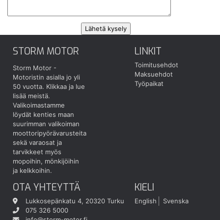
STORM MOTOR
LINKIT
Toimitusehdot
Storm Motor -
Maksuehdot
Motoristin asialla jo yli
Työpaikat
50 vuotta.
Klikkaa ja lue
lisää meistä.
Valikoimastamme
löydät kenties maan
suurimman valikoiman
moottoripyörävarusteita
sekä varaosat ja
tarvikkeet myös
mopoihin, mönkijöihin
ja kelkkoihin.
OTA YHTEYTTÄ
KIELI
Lukkosepänkatu 4, 20320 Turku
English
Svenska
075 326 5000
info@storm-motor.fi