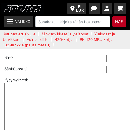
FI
EUR
VALIKKO
HAE
Kaupan etusivulle
Mp-tarvikkeet ja yleisosat
Yleisosat ja
tarvikkeet
Voimansiirto
420-ketjut
RK 420 MRU ketju,
132-lenkkiä (paljas metalli)
Nimi:
Sähköpostisi:
Kysymyksesi: