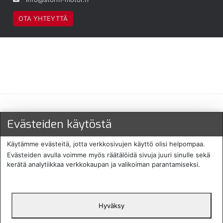
OTA YHTEYTTÄ
Maksu- ja toimitustavat
Evästeiden käytöstä
Käytämme evästeitä, jotta verkkosivujen käyttö olisi helpompaa.
Evästeiden avulla voimme myös räätälöidä sivuja juuri sinulle sekä
kerätä analytiikkaa verkkokaupan ja valikoiman parantamiseksi.
Hyväksy
English
Protecomp
Copyright 2024. All rights