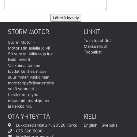
STORM MOTOR
LINKIT
Toimitusehdot
Storm Motor -
Maksuehdot
Motoristin asialla jo yli
Työpaikat
50 vuotta.
Klikkaa ja lue
lisää meistä.
Valikoimastamme
löydät kenties maan
suurimman valikoiman
moottoripyörävarusteita
sekä varaosat ja
tarvikkeet myös
mopoihin, mönkijöihin
ja kelkkoihin.
OTA YHTEYTTÄ
KIELI
Lukkosepänkatu 4, 20320 Turku
English
Svenska
075 326 5000
info@storm-motor.fi