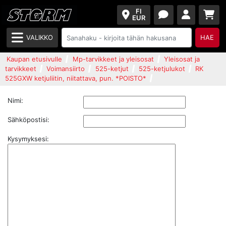
FI
EUR
VALIKKO
HAE
Kaupan etusivulle
Mp-tarvikkeet ja yleisosat
Yleisosat ja
tarvikkeet
Voimansiirto
525-ketjut
525-ketjulukot
RK
525GXW ketjuliitin, niitattava, pun. *POISTO*
Nimi:
Sähköpostisi:
Kysymyksesi: