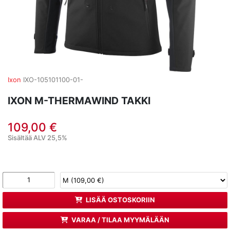
Ixon
IXO-105101100-01-
IXON M-THERMAWIND TAKKI
109,00 €
Sisältää ALV 25,5%
LISÄÄ OSTOSKORIIN
VARAA / TILAA MYYMÄLÄÄN