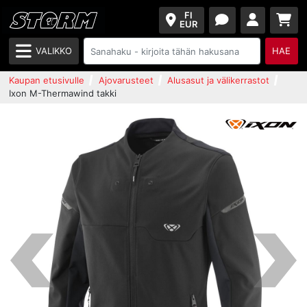
FI
EUR
VALIKKO
HAE
Kaupan etusivulle
Ajovarusteet
Alusasut ja välikerrastot
Ixon M-Thermawind takki