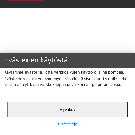
Maksu- ja toimitustavat
Evästeiden käytöstä
Käytämme evästeitä, jotta verkkosivujen käyttö olisi helpompaa.
Evästeiden avulla voimme myös räätälöidä sivuja juuri sinulle sekä
kerätä analytiikkaa verkkokaupan ja valikoiman parantamiseksi.
Hyväksy
English
Protecomp
Copyright 2024. All rights
Svenska
2024
reserved
Lisätietoja