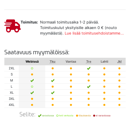
Toimitus:
Normaali toimitusaika 1-2 päivää.
Toimituskulut yksityisille alkaen 0 € (nouto
myymälästä).
Lue lisää toimitusehdoistamme...
Saatavuus myymälöissä:
Webissä
Tku
Vantaa
Tre
Lahti
Jkl
2XL
S
M
L
XL
3XL
4XL
Selite:
varastossa
heti verkosta
tilauksesta
ei varastossa