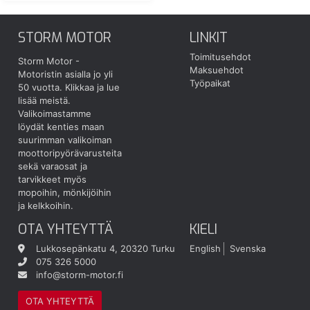
STORM MOTOR
LINKIT
Toimitusehdot
Storm Motor -
Maksuehdot
Motoristin asialla jo yli
Työpaikat
50 vuotta.
Klikkaa ja lue
lisää meistä.
Valikoimastamme
löydät kenties maan
suurimman valikoiman
moottoripyörävarusteita
sekä varaosat ja
tarvikkeet myös
mopoihin, mönkijöihin
ja kelkkoihin.
OTA YHTEYTTÄ
KIELI
Lukkosepänkatu 4, 20320 Turku
English
Svenska
075 326 5000
info@storm-motor.fi
OTA YHTEYTTÄ