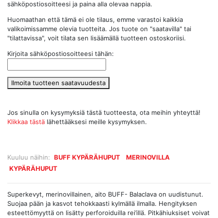
sähköpostiosoitteesi ja paina alla olevaa nappia.
Huomaathan että tämä ei ole tilaus, emme varastoi kaikkia
valikoimissamme olevia tuotteita. Jos tuote on "saatavilla" tai
"tilattavissa", voit tilata sen lisäämällä tuotteen ostoskoriisi.
Kirjoita sähköpostiosoitteesi tähän:
Ilmoita tuotteen saatavuudesta
Jos sinulla on kysymyksiä tästä tuotteesta, ota meihin yhteyttä!
Klikkaa tästä
lähettääksesi meille kysymyksen.
Kuuluu näihin:
BUFF KYPÄRÄHUPUT
MERINOVILLA
KYPÄRÄHUPUT
Superkevyt, merinovillainen, aito BUFF- Balaclava on uudistunut.
Suojaa pään ja kasvot tehokkaasti kylmällä ilmalla. Hengityksen
esteettömyyttä on lisätty perforoiduilla rei’illä. Pitkähiuksiset voivat