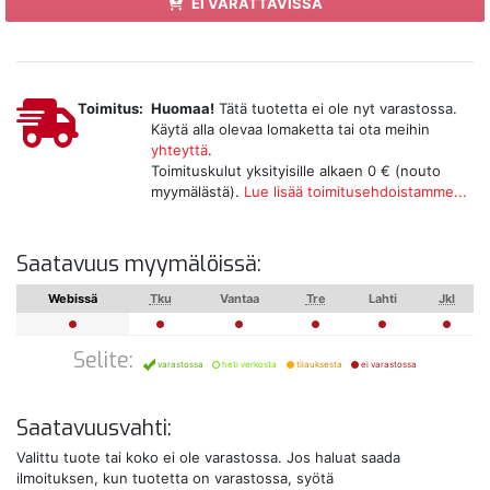
EI VARATTAVISSA
Toimitus:
Huomaa!
Tätä tuotetta ei ole nyt varastossa.
Käytä alla olevaa lomaketta tai ota meihin
yhteyttä
.
Toimituskulut yksityisille alkaen 0 € (nouto
myymälästä).
Lue lisää toimitusehdoistamme...
Saatavuus myymälöissä:
Webissä
Tku
Vantaa
Tre
Lahti
Jkl
Selite:
varastossa
heti verkosta
tilauksesta
ei varastossa
Saatavuusvahti:
Valittu tuote tai koko ei ole varastossa. Jos haluat saada
ilmoituksen, kun tuotetta on varastossa, syötä