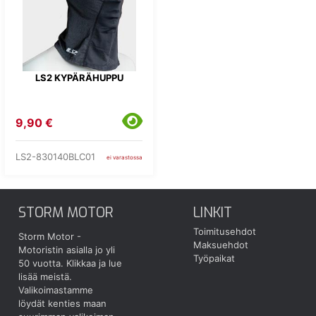
LS2 KYPÄRÄHUPPU
9,90 €
LS2-830140BLC01
ei varastossa
STORM MOTOR
LINKIT
Toimitusehdot
Storm Motor -
Maksuehdot
Motoristin asialla jo yli
Työpaikat
50 vuotta.
Klikkaa ja lue
lisää meistä.
Valikoimastamme
löydät kenties maan