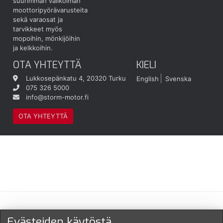
suurimman valikoiman
moottoripyörävarusteita
sekä varaosat ja
tarvikkeet myös
mopoihin, mönkijöihin
ja kelkkoihin.
OTA YHTEYTTÄ
KIELI
Lukkosepänkatu 4, 20320 Turku
English
Svenska
075 326 5000
info@storm-motor.fi
OTA YHTEYTTÄ
Maksu- ja toimitustavat
Evästeiden käytöstä