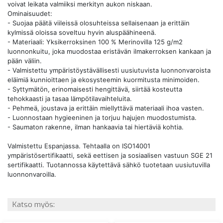
voivat leikata valmiiksi merkityn aukon niskaan.
Ominaisuudet:
- Suojaa päätä viileissä olosuhteissa sellaisenaan ja erittäin
kylmissä oloissa soveltuu hyvin aluspäähineenä.
- Materiaali: Yksikerroksinen 100 % Merinovilla 125 g/m2
luonnonkuitu, joka muodostaa eristävän ilmakerroksen kankaan ja
pään väliin.
- Valmistettu ympäristöystävällisesti uusiutuvista luonnonvaroista
eläimiä kunnioittaen ja ekosysteemin kuormitusta minimoiden.
- Syttymätön, erinomaisesti hengittävä, siirtää kosteutta
tehokkaasti ja tasaa lämpötilavaihteluita.
- Pehmeä, joustava ja erittäin miellyttävä materiaali ihoa vasten.
- Luonnostaan hygieeninen ja torjuu hajujen muodostumista.
- Saumaton rakenne, ilman hankaavia tai hiertäviä kohtia.
Valmistettu Espanjassa. Tehtaalla on ISO14001
ympäristösertifikaatti, sekä eettisen ja sosiaalisen vastuun SGE 21
sertifikaatti. Tuotannossa käytettävä sähkö tuotetaan uusiutuvilla
luonnonvaroilla.
Katso myös: