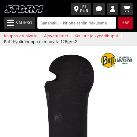
FI
EUR
VALIKKO
HAE
Kaupan etusivulle
Ajovarusteet
Kaulurit ja kypärähuput
Buff Kypärähuppu merinovilla 125g/m2