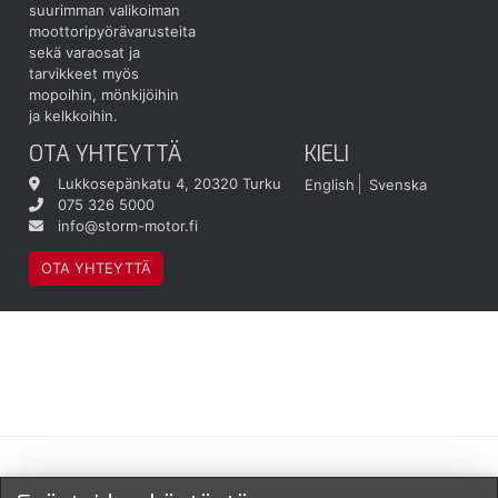
suurimman valikoiman
moottoripyörävarusteita
sekä varaosat ja
tarvikkeet myös
mopoihin, mönkijöihin
ja kelkkoihin.
OTA YHTEYTTÄ
KIELI
Lukkosepänkatu 4, 20320 Turku
English
Svenska
075 326 5000
info@storm-motor.fi
OTA YHTEYTTÄ
Maksu- ja toimitustavat