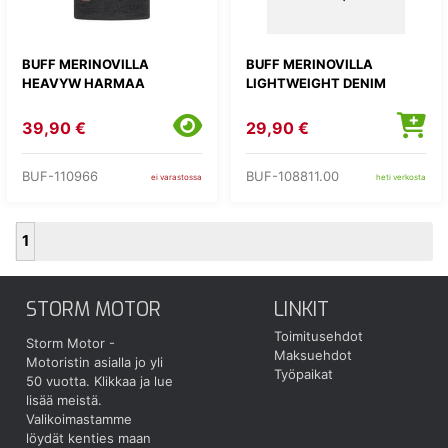
BUFF MERINOVILLA
BUFF MERINOVILLA
HEAVYW HARMAA
LIGHTWEIGHT DENIM
39,90 €
29,90 €
BUF-110966
BUF-108811.00
ei varastossa
heti verkosta
1
STORM MOTOR
LINKIT
Toimitusehdot
Storm Motor -
Maksuehdot
Motoristin asialla jo yli
Työpaikat
50 vuotta.
Klikkaa ja lue
lisää meistä.
Valikoimastamme
löydät kenties maan