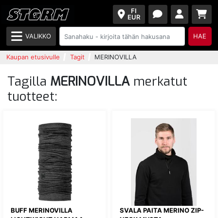
FI
EUR
VALIKKO
HAE
Kaupan etusivulle
Tagit
MERINOVILLA
Tagilla
MERINOVILLA
merkatut
tuotteet:
BUFF MERINOVILLA
SVALA PAITA MERINO ZIP-