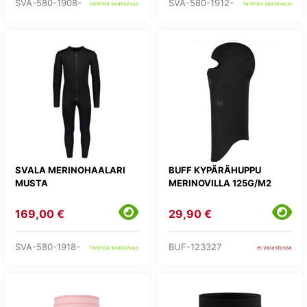
SVA-580-1908-
SVA-580-1912-
tarkista saatavuus
tarkista saatavuus
SVALA MERINOHAALARI
BUFF KYPÄRÄHUPPU
MUSTA
MERINOVILLA 125G/M2
169,00 €
29,90 €
SVA-580-1918-
BUF-123327
tarkista saatavuus
ei varastossa