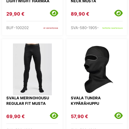
LIGHTWIGHT HARMAA
NECK MUSTA
29,90 €
89,90 €
BUF-100202
SVA-580-1905-
ei varastossa
tarkista saatavuus
SVALA MERINOHOUSU
SVALA TUNDRA
REGULAR FIT MUSTA
KYPÄRÄHUPPU
69,90 €
57,90 €