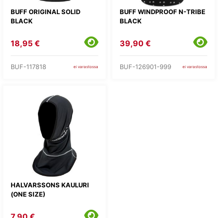
BUFF ORIGINAL SOLID
BUFF WINDPROOF N-TRIBE
BLACK
BLACK
18,95 €
39,90 €
BUF-117818
BUF-126901-999
ei varastossa
ei varastossa
HALVARSSONS KAULURI
(ONE SIZE)
7,90 €