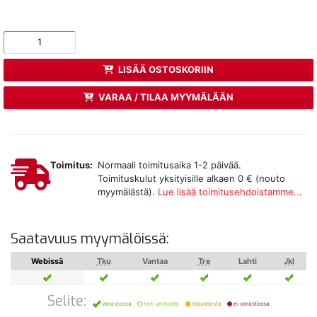
LISÄÄ OSTOSKORIIN
VARAA / TILAA MYYMÄLÄÄN
Toimitus:
Normaali toimitusaika 1-2 päivää.
Toimituskulut yksityisille alkaen 0 € (nouto
myymälästä).
Lue lisää toimitusehdoistamme...
Saatavuus myymälöissä:
Webissä
Tku
Vantaa
Tre
Lahti
Jkl
Selite:
varastossa
heti verkosta
tilauksesta
ei varastossa