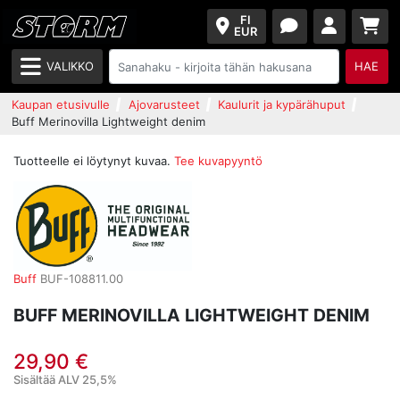
FI
EUR
VALIKKO
HAE
Kaupan etusivulle
Ajovarusteet
Kaulurit ja kypärähuput
Buff Merinovilla Lightweight denim
Tuotteelle ei löytynyt kuvaa.
Tee kuvapyyntö
Buff
BUF-108811.00
BUFF MERINOVILLA LIGHTWEIGHT DENIM
29,90 €
Sisältää ALV 25,5%