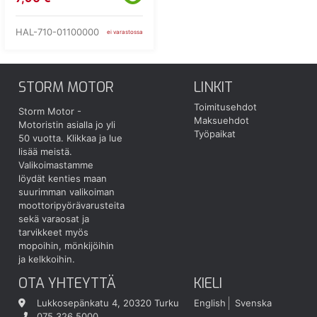
HAL-710-01100000
ei varastossa
STORM MOTOR
LINKIT
Toimitusehdot
Storm Motor -
Maksuehdot
Motoristin asialla jo yli
Työpaikat
50 vuotta.
Klikkaa ja lue
lisää meistä.
Valikoimastamme
löydät kenties maan
suurimman valikoiman
moottoripyörävarusteita
sekä varaosat ja
tarvikkeet myös
mopoihin, mönkijöihin
ja kelkkoihin.
OTA YHTEYTTÄ
KIELI
Lukkosepänkatu 4, 20320 Turku
English
Svenska
075 326 5000