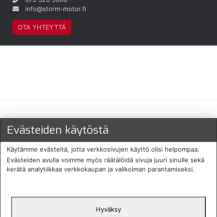
info@storm-motor.fi
OTA YHTEYTTÄ
Maksu- ja toimitustavat
Evästeiden käytöstä
Käytämme evästeitä, jotta verkkosivujen käyttö olisi helpompaa.
Evästeiden avulla voimme myös räätälöidä sivuja juuri sinulle sekä
kerätä analytiikkaa verkkokaupan ja valikoiman parantamiseksi.
Hyväksy