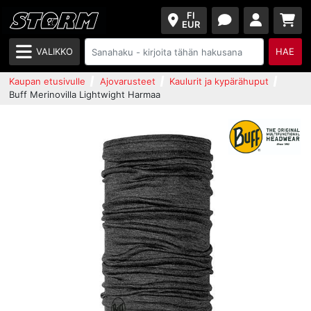
FI
EUR
VALIKKO
HAE
Kaupan etusivulle
Ajovarusteet
Kaulurit ja kypärähuput
Buff Merinovilla Lightwight Harmaa