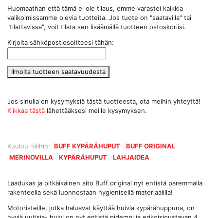
Huomaathan että tämä ei ole tilaus, emme varastoi kaikkia
valikoimissamme olevia tuotteita. Jos tuote on "saatavilla" tai
"tilattavissa", voit tilata sen lisäämällä tuotteen ostoskoriisi.
Kirjoita sähköpostiosoitteesi tähän:
Ilmoita tuotteen saatavuudesta
Jos sinulla on kysymyksiä tästä tuotteesta, ota meihin yhteyttä!
Klikkaa tästä
lähettääksesi meille kysymyksen.
Kuuluu näihin:
BUFF KYPÄRÄHUPUT
BUFF ORIGINAL
MERINOVILLA
KYPÄRÄHUPUT
LAHJAIDEA
Laadukas ja pitkäikäinen aito Buff original nyt entistä paremmalla
rakenteella sekä luonnostaan hygienisellä materiaalilla!
Motoristeille, jotka haluavat käyttää huivia kypärähuppuna, on
hyviä uutisia- huivi on nyt entistä pidempi ja erikoisjoustavan 4