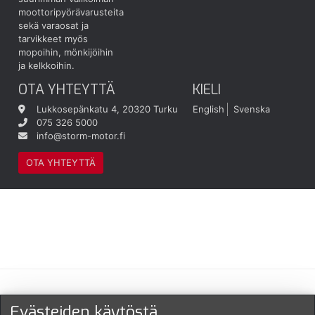
moottoripyörävarusteita
sekä varaosat ja
tarvikkeet myös
mopoihin, mönkijöihin
ja kelkkoihin.
OTA YHTEYTTÄ
KIELI
Lukkosepänkatu 4, 20320 Turku
English
Svenska
075 326 5000
info@storm-motor.fi
OTA YHTEYTTÄ
Maksu- ja toimitustavat
Evästeiden käytöstä