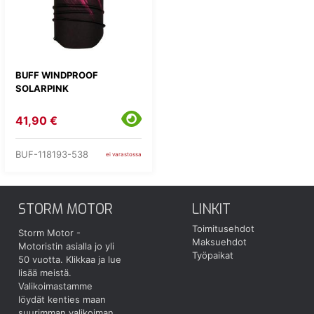
BUFF WINDPROOF
SOLARPINK
41,90 €
BUF-118193-538
ei varastossa
STORM MOTOR
LINKIT
Toimitusehdot
Storm Motor -
Maksuehdot
Motoristin asialla jo yli
Työpaikat
50 vuotta.
Klikkaa ja lue
lisää meistä.
Valikoimastamme
löydät kenties maan
suurimman valikoiman