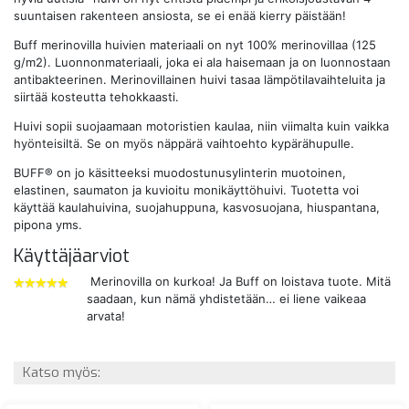
suuntaisen rakenteen ansiosta, se ei enää kierry päistään!
Buff merinovilla huivien materiaali on nyt 100% merinovillaa (
125
g/m2). Luonnonmateriaali, joka ei ala haisemaan ja on luonnostaan
antibakteerinen. Merinovillainen huivi tasaa lämpötilavaihteluita ja
siirtää kosteutta tehokkaasti.
Huivi sopii suojaamaan motoristien kaulaa, niin viimalta kuin vaikka
hyönteisiltä. Se on myös näppärä vaihtoehto kypärähupulle.
BUFF® on jo käsitteeksi muodostunusylinterin muotoinen,
elastinen, saumaton ja kuvioitu monikäyttöhuivi. Tuotetta voi
käyttää kaulahuivina, suojahuppuna, kasvosuojana, hiuspantana,
pipona yms.
Käyttäjäarviot
Merinovilla on kurkoa! Ja Buff on loistava tuote. Mitä
saadaan, kun nämä yhdistetään… ei liene vaikeaa
5
arvata!
tähdet
Katso myös: