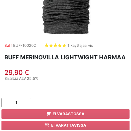
Buff
BUF-100202
1 käyttäjäarvio
5,0
tähdet
BUFF MERINOVILLA LIGHTWIGHT HARMAA
29,90 €
Sisältää ALV 25,5%
EI VARASTOSSA
EI VARATTAVISSA