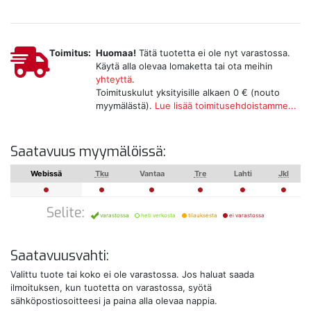
Toimitus:
Huomaa!
Tätä tuotetta ei ole nyt varastossa.
Käytä alla olevaa lomaketta tai ota meihin
yhteyttä
.
Toimituskulut yksityisille alkaen 0 € (nouto
myymälästä).
Lue lisää toimitusehdoistamme...
Saatavuus myymälöissä:
Webissä
Tku
Vantaa
Tre
Lahti
Jkl
Selite:
varastossa
heti verkosta
tilauksesta
ei varastossa
Saatavuusvahti:
Valittu tuote tai koko ei ole varastossa. Jos haluat saada
ilmoituksen, kun tuotetta on varastossa, syötä
sähköpostiosoitteesi ja paina alla olevaa nappia.