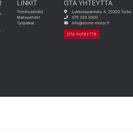
R
LINKIT
OTA YHTEYTTÄ
Toimitusehdot
Lukkosepänkatu 4, 20320 Turku
n
Maksuehdot
075 326 5000
Työpaikat
info@storm-motor.fi
e
OTA YHTEYTTÄ