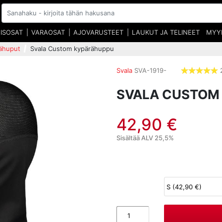
EISOSAT
VARAOSAT
AJOVARUSTEET
LAUKUT JA TELINEET
MYY
rähuput
Svala Custom kypärähuppu
Svala
SVA-1919-
5
t
SVALA CUSTOM
42,90 €
Sisältää ALV 25,5%