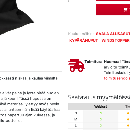
Kuuluu näihin:
SVALA ALUSASU
KYPÄRÄHUPUT
WINDSTOPPER
Toimitus:
Huomaa!
Tämä 
arvioitu toimi
Toimituskulut 
toimitusehdoi
kaasti niskaa ja kaulaa viimalta,
eivät paina ja lycra pitää huolen
Saatavuus myymälöiss
sa jälkeen! Tässä hupussa on
ävä materiaali ylettyy myös hyvin
Webissä
Tk
osia antaen näin lisää käyttöaikaa
S
rros hapertuu ajan kuluessa, ja
M
lutuotteille.
L