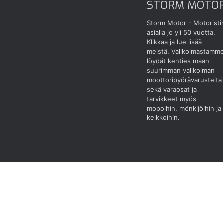
STORM MOTO
Storm Motor - Motoristi
asialla jo yli 50 vuotta.
Klikkaa ja lue lisää
meistä.
Valikoimastamm
löydät kenties maan
suurimman valikoiman
moottoripyörävarusteita
sekä varaosat ja
tarvikkeet myös
mopoihin, mönkijöihin ja
kelkkoihin.