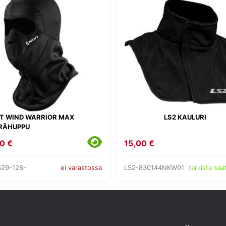
T WIND WARRIOR MAX
LS2 KAULURI
RÄHUPPU
0 €
15,00 €
29-128-
LS2-830144NKW01
ei varastossa
tarkista sa