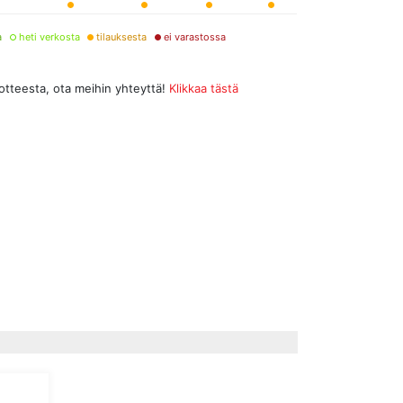
a
heti verkosta
tilauksesta
ei varastossa
uotteesta, ota meihin yhteyttä!
Klikkaa tästä