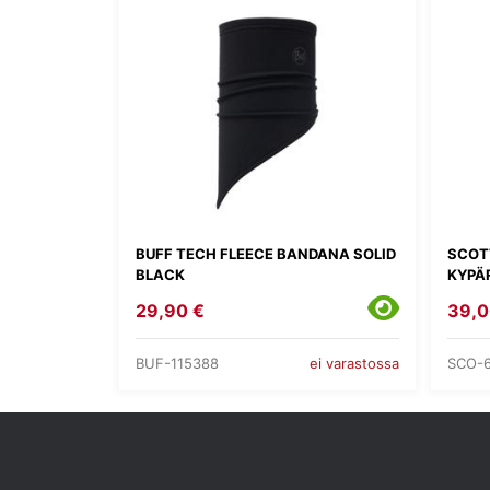
BUFF TECH FLEECE BANDANA SOLID
SCOT
BLACK
KYPÄ
29,90 €
39,0
BUF-115388
SCO-6
ei varastossa