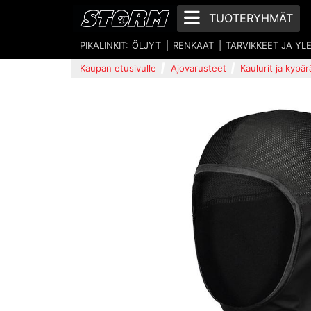
TUOTERYHMÄT
PIKALINKIT:
ÖLJYT
RENKAAT
TARVIKKEET JA YL
Kaupan etusivulle
Ajovarusteet
Kaulurit ja kypä