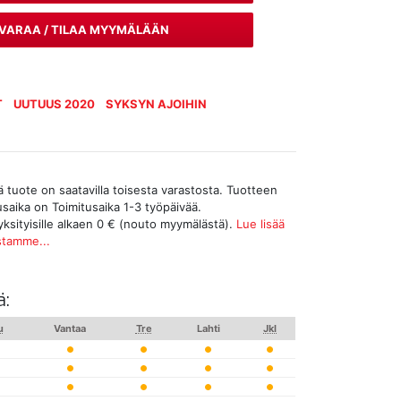
VARAA / TILAA MYYMÄLÄÄN
T
UUTUUS 2020
SYKSYN AJOIHIN
tuote on saatavilla toisesta varastosta. Tuotteen
tusaika on Toimitusaika 1-3 työpäivää.
yksityisille alkaen 0 € (nouto myymälästä).
Lue lisää
stamme...
ä:
u
Vantaa
Tre
Lahti
Jkl