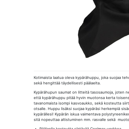
Kotimaista laatua oleva kypärähuppu, joka suojaa tehok
sekä hengittää täydellisesti päälaelta.
Kypärähupun saumat on litteitä tasosaumoja, joten ne 
että kypärähuppu pitää hyvin muotonsa kerta toisen
tavanomaista isompi kasvoaukko, sekä kosteutta siirt
otsalle. Huppu lisäksi suojaa kypäräsi herkempiä sisä
kypärällesi! Kypärän iskua vaimentava polystyreenike
sitä nopeuttaa altistuminen mm. rasvalle sekä muotoi
Päälaella kosteutta siirtävää Coolmax-verkkoa