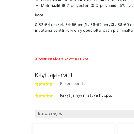
Materiaalit 60% polyester, 35% polyamidi, 5% Lyc
Koot
S:52-54 cm /M: 54-55 cm /L: 56-57 cm /XL: 58-60 cm 
muutama sentti korvien ylöpuolelta, pään pisimmältä
Ajovarusteiden kokotaulukot
Käyttäjäarviot
Ei kommenttia
5
tähdet
Kevyt ja hyvin istuva huppu.
5
tähdet
Katso myös: