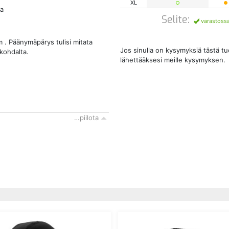
XL
ra
Selite:
varastoss
. Päänymäpärys tulisi mitata
Jos sinulla on kysymyksiä tästä t
 kohdalta.
lähettääksesi meille kysymyksen.
…piilota