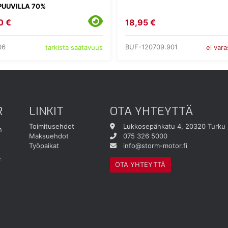
PUUVILLA 70%
0 €
18,95 €
06
BUF-120709.901
tarkista saatavuus
ei var
R
LINKIT
OTA YHTEYTTÄ
Toimitusehdot
Lukkosepänkatu 4, 20320 Turku
n
Maksuehdot
075 326 5000
Työpaikat
info@storm-motor.fi
e
OTA YHTEYTTÄ