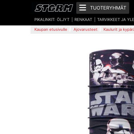
TUOTERYHMÄT
PIKALINKIT:
ÖLJYT
RENKAAT
TARVIKKEET JA YL
Kaupan etusivulle
Ajovarusteet
Kaulurit ja kypä