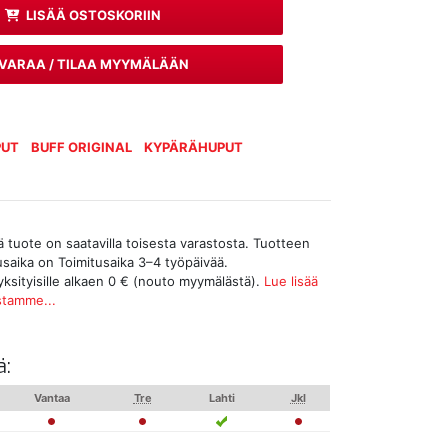
LISÄÄ OSTOSKORIIN
VARAA / TILAA MYYMÄLÄÄN
PUT
BUFF ORIGINAL
KYPÄRÄHUPUT
tuote on saatavilla toisesta varastosta. Tuotteen
tusaika on Toimitusaika 3–4 työpäivää.
yksityisille alkaen 0 € (nouto myymälästä).
Lue lisää
stamme...
ä:
Vantaa
Tre
Lahti
Jkl