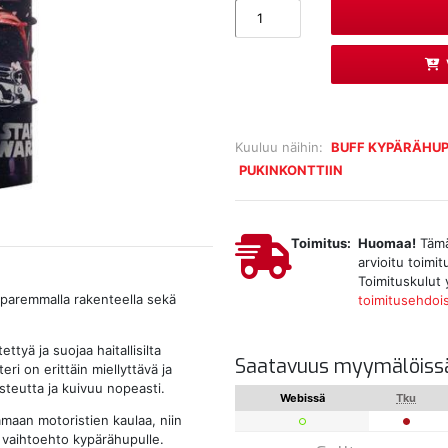
Kuuluu näihin:
BUFF KYPÄRÄHU
PUKINKONTTIIN
Toimitus:
Huomaa!
Tämä 
arvioitu toimi
Toimituskulut 
ä paremmalla rakenteella sekä
toimitusehdoi
ttyä ja suojaa haitallisilta
Saatavuus myymälöiss
ri on erittäin miellyttävä ja
osteutta ja kuivuu nopeasti.
Webissä
Tku
aamaan motoristien kaulaa, niin
ä vaihtoehto kypärähupulle.