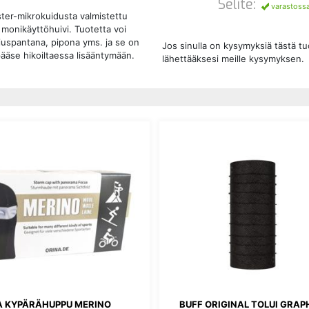
Selite:
varastoss
ter-mikrokuidusta valmistettu
 monikäyttöhuivi. Tuotetta voi
iuspantana, pipona yms. ja se on
Jos sinulla on kysymyksiä tästä t
pääse hikoiltaessa lisääntymään.
lähettääksesi meille kysymyksen.
A KYPÄRÄHUPPU MERINO
BUFF ORIGINAL TOLUI GRAP