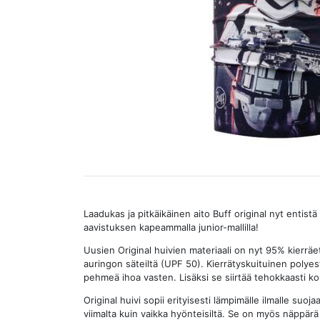
Laadukas ja pitkäikäinen aito Buff original nyt entist
aavistuksen kapeammalla junior-mallilla!
Uusien Original huivien materiaali on nyt 95% kierräete
auringon säteiltä (UPF 50). Kierrätyskuituinen polyeste
pehmeä ihoa vasten. Lisäksi se siirtää tehokkaasti k
Original huivi sopii erityisesti lämpimälle ilmalle suoj
viimalta kuin vaikka hyönteisiltä. Se on myös näppär