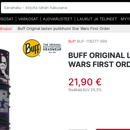
EISOSAT
VARAOSAT
AJOVARUSTEET
LAUKUT JA TELINEET
MYY
rähuput
Buff Original lasten putkihuivi Star Wars First Order
Buff
BUF-118277-999
BUFF ORIGINAL 
WARS FIRST OR
21,90 €
Sisältää ALV 25,5%