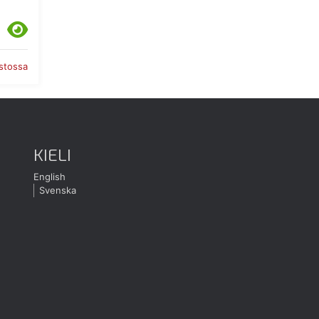
astossa
KIELI
English
Svenska