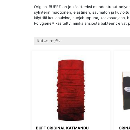
Original BUFF® on jo käsitteeksi muodostunut polyes
sylinterin muotoinen, elastinen, saumaton ja kuvioitu
käyttää kaulahuivina, suojahuppuna, kasvosuojana, h
Polygiene® käsitelty, minkä ansiosta bakteerit eivät 
Katso myös:
BUFF ORIGINAL KATMANDU
ORIN