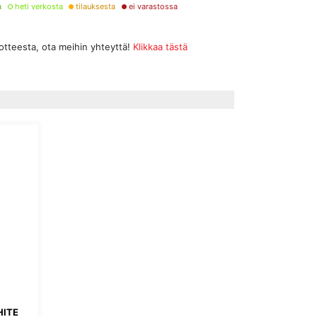
a
heti verkosta
tilauksesta
ei varastossa
uotteesta, ota meihin yhteyttä!
Klikkaa tästä
HITE