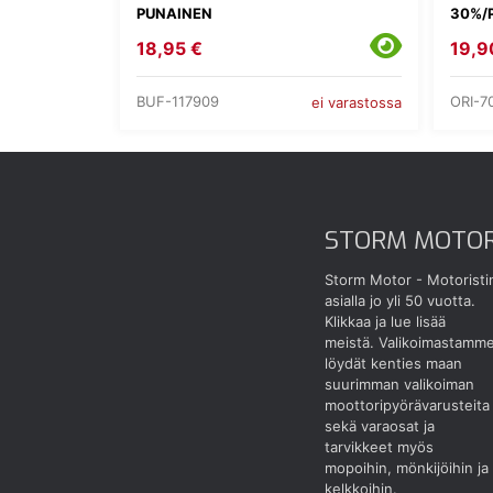
PUNAINEN
30%/
18,95 €
19,9
BUF-117909
ORI-7
ei varastossa
STORM MOTO
Storm Motor - Motoristi
asialla jo yli 50 vuotta.
Klikkaa ja lue lisää
meistä.
Valikoimastamm
löydät kenties maan
suurimman valikoiman
moottoripyörävarusteita
sekä varaosat ja
tarvikkeet myös
mopoihin, mönkijöihin ja
kelkkoihin.