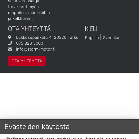
sekä varaosat ja
tarvikkeet myös
mopoihin, mönkijöihin
ja kelkkoihin.
OTA YHTEYTTÄ
KIELI
Lukkosepänkatu 4, 20320 Turku
English
Svenska
075 326 5000
info@storm-motor.fi
OTA YHTEYTTÄ
Maksu- ja toimitustavat
Evästeiden käytöstä