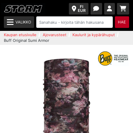
FI
EUR
VALIKKO
HAE
Kaupan etusivulle
Ajovarusteet
Kaulurit ja kypärähuput
Buff Original Sumi Armor