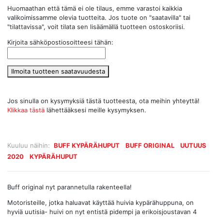
Huomaathan että tämä ei ole tilaus, emme varastoi kaikkia
valikoimissamme olevia tuotteita. Jos tuote on "saatavilla" tai
"tilattavissa", voit tilata sen lisäämällä tuotteen ostoskoriisi.
Kirjoita sähköpostiosoitteesi tähän:
Ilmoita tuotteen saatavuudesta
Jos sinulla on kysymyksiä tästä tuotteesta, ota meihin yhteyttä!
Klikkaa tästä
lähettääksesi meille kysymyksen.
Kuuluu näihin:
BUFF KYPÄRÄHUPUT
BUFF ORIGINAL
UUTUUS
2020
KYPÄRÄHUPUT
Buff original nyt parannetulla rakenteella!
Motoristeille, jotka haluavat käyttää huivia kypärähuppuna, on
hyviä uutisia- huivi on nyt entistä pidempi ja erikoisjoustavan 4