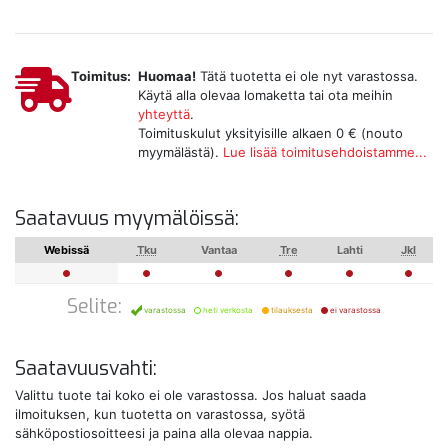
Toimitus:
Huomaa!
Tätä tuotetta ei ole nyt varastossa.
Käytä alla olevaa lomaketta tai ota meihin
yhteyttä
.
Toimituskulut yksityisille alkaen 0 € (nouto
myymälästä).
Lue lisää toimitusehdoistamme...
Saatavuus myymälöissä:
Webissä
Tku
Vantaa
Tre
Lahti
Jkl
Selite:
varastossa
heti verkosta
tilauksesta
ei varastossa
Saatavuusvahti:
Valittu tuote tai koko ei ole varastossa. Jos haluat saada
ilmoituksen, kun tuotetta on varastossa, syötä
sähköpostiosoitteesi ja paina alla olevaa nappia.