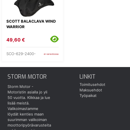
SCOTT BALACLAVA WIND
WARRIOR
49,60 €
SCO-629-2400-
ei varastossa
STORM MOTOR
LINKIT
Toimitusehdot
Storm Motor -
Maksuehdot
Motoristin asialla jo yli
Työpaikat
50 vuotta.
Klikkaa ja lue
lisää meistä.
Valikoimastamme
löydät kenties maan
suurimman valikoiman
moottoripyörävarusteita