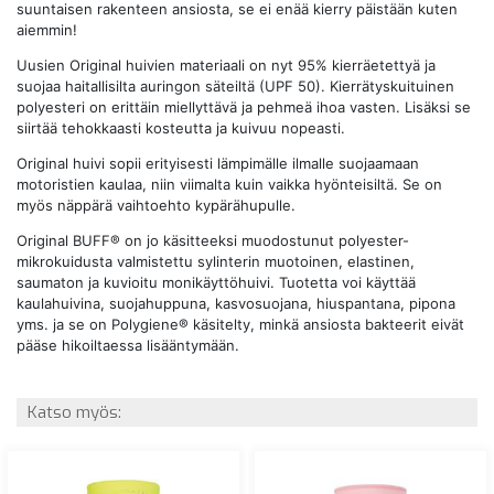
suuntaisen rakenteen ansiosta, se ei enää kierry päistään kuten
aiemmin!
Uusien Original huivien materiaali on nyt 95% kierräetettyä ja
suojaa haitallisilta auringon säteiltä (UPF 50). Kierrätyskuituinen
polyesteri on erittäin miellyttävä ja pehmeä ihoa vasten. Lisäksi se
siirtää tehokkaasti kosteutta ja kuivuu nopeasti.
Original huivi sopii erityisesti lämpimälle ilmalle suojaamaan
motoristien kaulaa, niin viimalta kuin vaikka hyönteisiltä. Se on
myös näppärä vaihtoehto kypärähupulle.
Original BUFF® on jo käsitteeksi muodostunut polyester-
mikrokuidusta valmistettu sylinterin muotoinen, elastinen,
saumaton ja kuvioitu monikäyttöhuivi. Tuotetta voi käyttää
kaulahuivina, suojahuppuna, kasvosuojana, hiuspantana, pipona
yms. ja se on Polygiene® käsitelty, minkä ansiosta bakteerit eivät
pääse hikoiltaessa lisääntymään.
Katso myös: