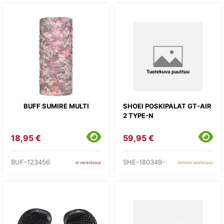
BUFF SUMIRE MULTI
SHOEI POSKIPALAT GT-AIR
2 TYPE-N
18,95 €
59,95 €
BUF-123456
SHE-180349-
ei varastossa
tarkista saatavuus