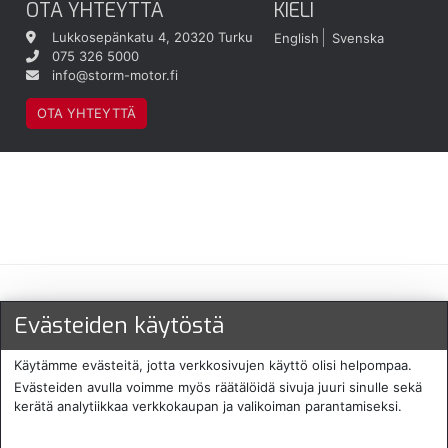
OTA YHTEYTTÄ
KIELI
Lukkosepänkatu 4, 20320 Turku
English
Svenska
075 326 5000
info@storm-motor.fi
OTA YHTEYTTÄ
Maksu- ja toimitustavat
Evästeiden käytöstä
Käytämme evästeitä, jotta verkkosivujen käyttö olisi helpompaa.
Evästeiden avulla voimme myös räätälöidä sivuja juuri sinulle sekä
kerätä analytiikkaa verkkokaupan ja valikoiman parantamiseksi.