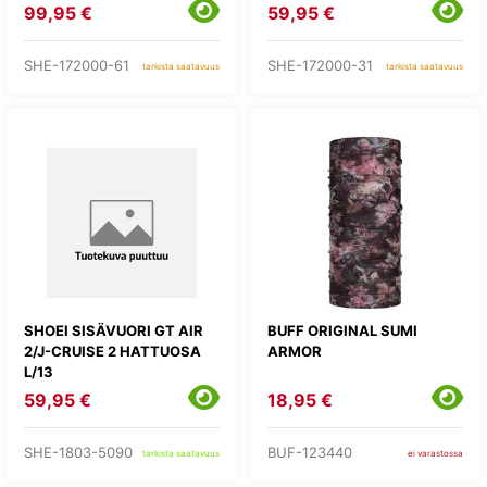
99,95 €
59,95 €
SHE-172000-61
SHE-172000-31
tarkista saatavuus
tarkista saatavuus
SHOEI SISÄVUORI GT AIR
BUFF ORIGINAL SUMI
2/J-CRUISE 2 HATTUOSA
ARMOR
L/13
59,95 €
18,95 €
SHE-1803-5090
BUF-123440
tarkista saatavuus
ei varastossa