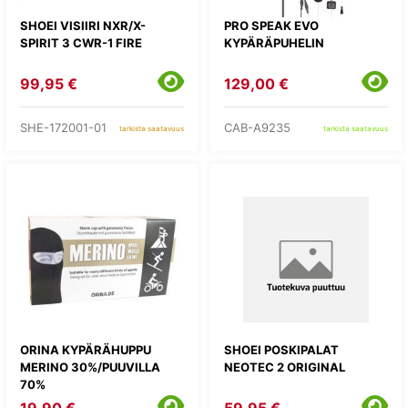
SHOEI VISIIRI NXR/X-
PRO SPEAK EVO
SPIRIT 3 CWR-1 FIRE
KYPÄRÄPUHELIN
99,95 €
129,00 €
SHE-172001-01
CAB-A9235
tarkista saatavuus
tarkista saatavuus
ORINA KYPÄRÄHUPPU
SHOEI POSKIPALAT
MERINO 30%/PUUVILLA
NEOTEC 2 ORIGINAL
70%