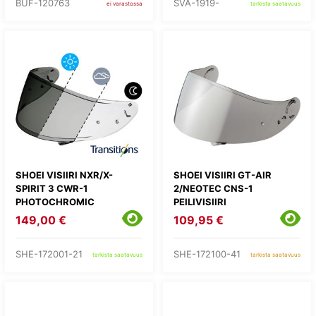
BUF-120763
SVA-1919-
ei varastossa
tarkista saatavuus
SHOEI VISIIRI NXR/X-
SHOEI VISIIRI GT-AIR
SPIRIT 3 CWR-1
2/NEOTEC CNS-1
PHOTOCHROMIC
PEILIVISIIRI
149,00 €
109,95 €
SHE-172001-21
SHE-172100-41
tarkista saatavuus
tarkista saatavuus