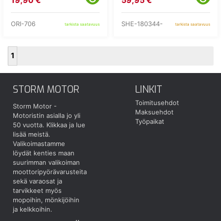
19,90 €
59,95 €
ORI-706
SHE-180344-
tarkista saatavuus
tarkista saatavuus
1
STORM MOTOR
LINKIT
Toimitusehdot
Storm Motor -
Maksuehdot
Motoristin asialla jo yli
Työpaikat
50 vuotta.
Klikkaa ja lue
lisää meistä.
Valikoimastamme
löydät kenties maan
suurimman valikoiman
moottoripyörävarusteita
sekä varaosat ja
tarvikkeet myös
mopoihin, mönkijöihin
ja kelkkoihin.