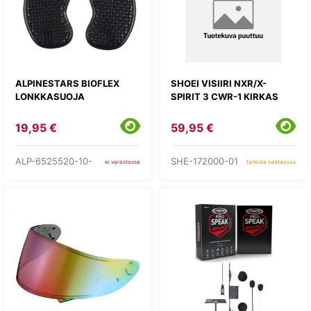
ALPINESTARS BIOFLEX
SHOEI VISIIRI NXR/X-
LONKKASUOJA
SPIRIT 3 CWR-1 KIRKAS
19,95 €
59,95 €
ALP-6525520-10-
SHE-172000-01
ei varastossa
tarkista saatavuus