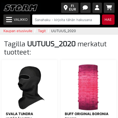
FI
EUR
VALIKKO
HAE
Kaupan etusivulle
Tagit
UUTUUS_2020
Tagilla
UUTUUS_2020
merkatut
tuotteet:
SVALA TUNDRA
BUFF ORIGINAL BORONIA