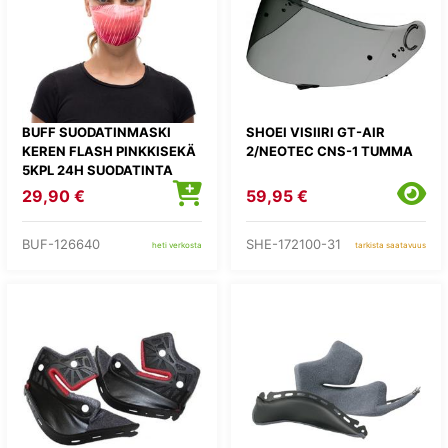
BUFF SUODATINMASKI
SHOEI VISIIRI GT-AIR
KEREN FLASH PINKKISEKÄ
2/NEOTEC CNS-1 TUMMA
5KPL 24H SUODATINTA
29,90 €
59,95 €
BUF-126640
SHE-172100-31
heti verkosta
tarkista saatavuus