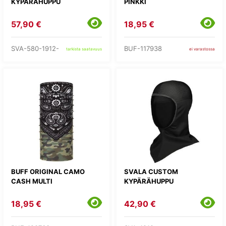
KYPÄRÄHUPPU
PINKKI
57,90 €
18,95 €
SVA-580-1912-
BUF-117938
tarkista saatavuus
ei varastossa
BUFF ORIGINAL CAMO
SVALA CUSTOM
CASH MULTI
KYPÄRÄHUPPU
18,95 €
42,90 €