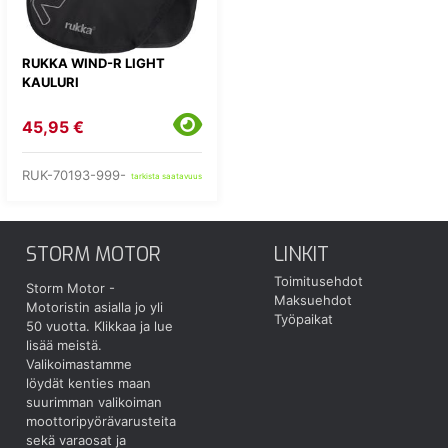
RUKKA WIND-R LIGHT
KAULURI
45,95 €
RUK-70193-999-
tarkista saatavuus
STORM MOTOR
LINKIT
Toimitusehdot
Storm Motor -
Maksuehdot
Motoristin asialla jo yli
Työpaikat
50 vuotta.
Klikkaa ja lue
lisää meistä.
Valikoimastamme
löydät kenties maan
suurimman valikoiman
moottoripyörävarusteita
sekä varaosat ja