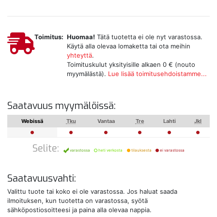
Toimitus:
Huomaa!
Tätä tuotetta ei ole nyt varastossa.
Käytä alla olevaa lomaketta tai ota meihin
yhteyttä
.
Toimituskulut yksityisille alkaen 0 € (nouto
myymälästä).
Lue lisää toimitusehdoistamme...
Saatavuus myymälöissä:
Webissä
Tku
Vantaa
Tre
Lahti
Jkl
Selite:
varastossa
heti verkosta
tilauksesta
ei varastossa
Saatavuusvahti:
Valittu tuote tai koko ei ole varastossa. Jos haluat saada
ilmoituksen, kun tuotetta on varastossa, syötä
sähköpostiosoitteesi ja paina alla olevaa nappia.