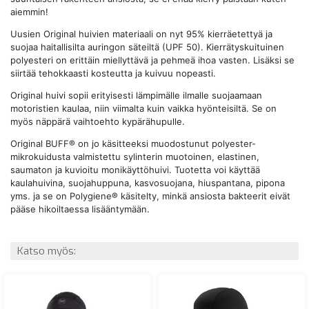
aiemmin!
Uusien Original huivien materiaali on nyt 95% kierräetettyä ja
suojaa haitallisilta auringon säteiltä (UPF 50). Kierrätyskuituinen
polyesteri on erittäin miellyttävä ja pehmeä ihoa vasten. Lisäksi se
siirtää tehokkaasti kosteutta ja kuivuu nopeasti.
Original huivi sopii erityisesti lämpimälle ilmalle suojaamaan
motoristien kaulaa, niin viimalta kuin vaikka hyönteisiltä. Se on
myös näppärä vaihtoehto kypärähupulle.
Original BUFF® on jo käsitteeksi muodostunut polyester-
mikrokuidusta valmistettu sylinterin muotoinen, elastinen,
saumaton ja kuvioitu monikäyttöhuivi. Tuotetta voi käyttää
kaulahuivina, suojahuppuna, kasvosuojana, hiuspantana, pipona
yms. ja se on Polygiene® käsitelty, minkä ansiosta bakteerit eivät
pääse hikoiltaessa lisääntymään.
Katso myös: