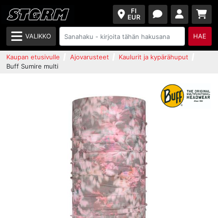
FI
EUR
VALIKKO
HAE
Kaupan etusivulle
Ajovarusteet
Kaulurit ja kypärähuput
Buff Sumire multi