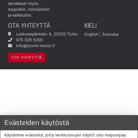
tarvikkeet myös
mopoihin, mönkijöihin
ja kelkkoihin.
OTA YHTEYTTÄ
KIELI
Lukkosepänkatu 4, 20320 Turku
English
Svenska
075 326 5000
info@storm-motor.fi
OTA YHTEYTTÄ
Maksu- ja toimitustavat
Evästeiden käytöstä
Käytämme evästeitä, jotta verkkosivujen käyttö olisi helpompaa.