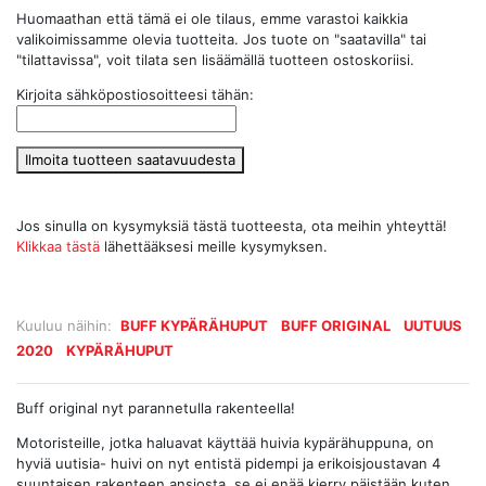
Huomaathan että tämä ei ole tilaus, emme varastoi kaikkia
valikoimissamme olevia tuotteita. Jos tuote on "saatavilla" tai
"tilattavissa", voit tilata sen lisäämällä tuotteen ostoskoriisi.
Kirjoita sähköpostiosoitteesi tähän:
Ilmoita tuotteen saatavuudesta
Jos sinulla on kysymyksiä tästä tuotteesta, ota meihin yhteyttä!
Klikkaa tästä
lähettääksesi meille kysymyksen.
Kuuluu näihin:
BUFF KYPÄRÄHUPUT
BUFF ORIGINAL
UUTUUS
2020
KYPÄRÄHUPUT
Buff original nyt parannetulla rakenteella!
Motoristeille, jotka haluavat käyttää huivia kypärähuppuna, on
hyviä uutisia- huivi on nyt entistä pidempi ja erikoisjoustavan 4
suuntaisen rakenteen ansiosta, se ei enää kierry päistään kuten