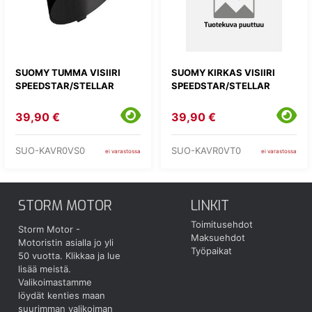
SUOMY TUMMA VISIIRI
SUOMY KIRKAS VISIIRI
SPEEDSTAR/STELLAR
SPEEDSTAR/STELLAR
39,90 €
39,90 €
SUO-KAVR0VS0
SUO-KAVR0VT0
ei varastossa
ei varastossa
STORM MOTOR
LINKIT
Toimitusehdot
Storm Motor -
Maksuehdot
Motoristin asialla jo yli
Työpaikat
50 vuotta.
Klikkaa ja lue
lisää meistä.
Valikoimastamme
löydät kenties maan
suurimman valikoiman