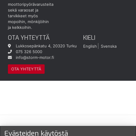
moottoripyörävarusteita
sekä varaosat ja
tarvikkeet myös
mopoihin, mönkijöihin
ja kelkkoihin.
OTA YHTEYTTÄ
KIELI
Lukkosepänkatu 4, 20320 Turku
English
Svenska
075 326 5000
info@storm-motor.fi
OTA YHTEYTTÄ
Maksu- ja toimitustavat
Evästeiden käytöstä