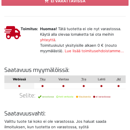
EI VARATTAVISSA
Toimitus:
Huomaa!
Tätä tuotetta ei ole nyt varastossa.
Käytä alla olevaa lomaketta tai ota meihin
yhteyttä
.
Toimituskulut yksityisille alkaen 0 € (nouto
myymälästä).
Lue lisää toimitusehdoistamme...
Saatavuus myymälöissä:
Webissä
Tku
Vantaa
Tre
Lahti
Jkl
Selite:
varastossa
heti verkosta
tilauksesta
ei varastossa
Saatavuusvahti:
Valittu tuote tai koko ei ole varastossa. Jos haluat saada
ilmoituksen, kun tuotetta on varastossa, syötä