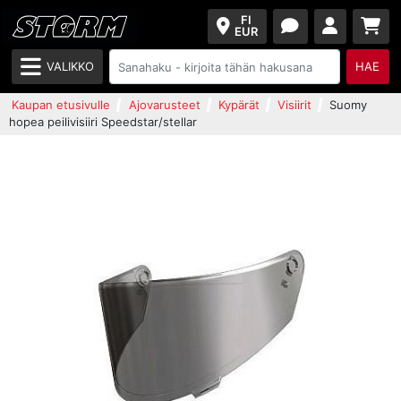
FI
EUR
VALIKKO
HAE
Kaupan etusivulle
Ajovarusteet
Kypärät
Visiirit
Suomy
hopea peilivisiiri Speedstar/stellar