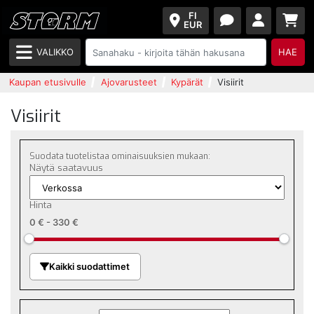
FI
EUR
VALIKKO
HAE
Kaupan etusivulle
Ajovarusteet
Kypärät
Visiirit
Visiirit
Suodata tuotelistaa ominaisuuksien mukaan:
Näytä saatavuus
Hinta
0 €
-
330 €
Kaikki suodattimet