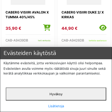
CABERG VISIIRI AVALON X
CABERG VISIIRI DUKE 2/ X
TUMMA 40%/45%
KIRKAS
35,90 €
44,90 €
CAB-A9439DB
CAB-A9426DB
heti verkosta
tarkista saatavuus
Evästeiden käytöstä
Käytämme evästeitä, jotta verkkosivujen käyttö olisi helpompaa.
Evästeiden avulla voimme myös räätälöidä sivuja juuri sinulle sekä
kerätä analytiikkaa verkkokaupan ja valikoiman parantamiseksi.
Hyväksy
CABERG VISIIRI DUKE
CABERG VISIIRI DUKE
EVO/DROID KIRKAS
EVO/DROID TUMMA
Lisätietoja
20%/25%