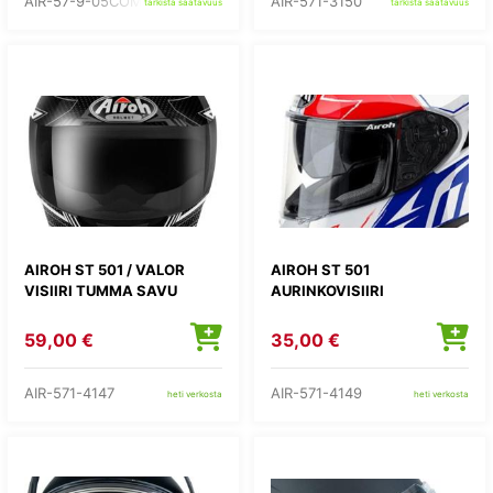
AIR-57-9-05COMIN
AIR-571-3150
tarkista saatavuus
tarkista saatavuus
AIROH ST 501 / VALOR
AIROH ST 501
VISIIRI TUMMA SAVU
AURINKOVISIIRI
59,00 €
35,00 €
AIR-571-4147
AIR-571-4149
heti verkosta
heti verkosta