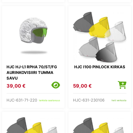
HJC HJ-L1 RPHA 70/ST/FG
HJC I100 PINLOCK KIRKAS
AURINKOVISIIRI TUMMA
SAVU
39,00 €
59,00 €
HJC-631-71-220
HJC-631-230106
tarkista saatavuus
heti verkosta