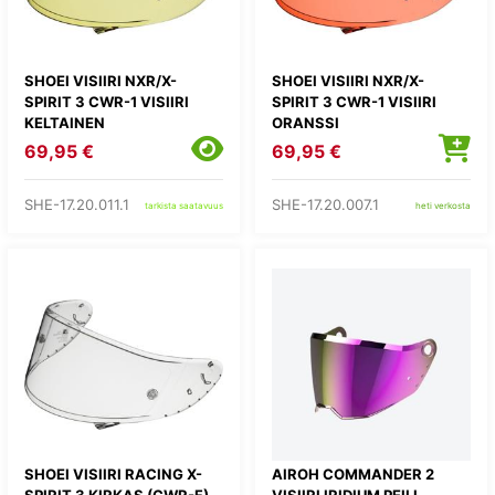
SHOEI VISIIRI NXR/X-
SHOEI VISIIRI NXR/X-
SPIRIT 3 CWR-1 VISIIRI
SPIRIT 3 CWR-1 VISIIRI
KELTAINEN
ORANSSI
69,95 €
69,95 €
SHE-17.20.011.1
SHE-17.20.007.1
tarkista saatavuus
heti verkosta
SHOEI VISIIRI RACING X-
AIROH COMMANDER 2
SPIRIT 3 KIRKAS (CWR-F)
VISIIRI IRIDIUM PEILI