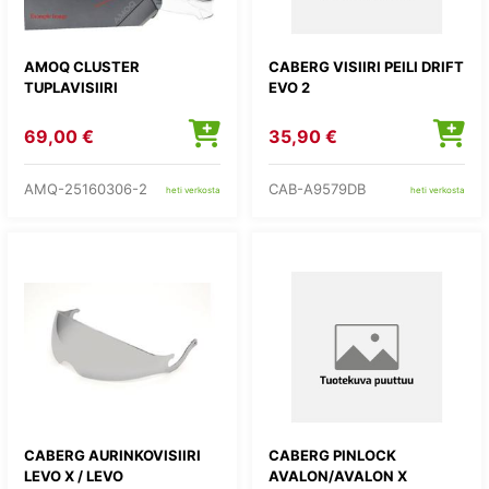
AMOQ CLUSTER
CABERG VISIIRI PEILI DRIFT
TUPLAVISIIRI
EVO 2
69,00 €
35,90 €
AMQ-25160306-2
CAB-A9579DB
heti verkosta
heti verkosta
CABERG AURINKOVISIIRI
CABERG PINLOCK
LEVO X / LEVO
AVALON/AVALON X