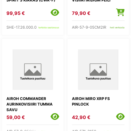
99,95 €
79,90 €
SHE-17.26.000.0
AIR-57-9-05CM2IR
tarkista saatavuus
heti verkosta
AIROH COMMANDER
AIROH MIRO XRP FS
AURINKOVISIIRI TUMMA
PINLOCK
SAVU
59,00 €
42,90 €