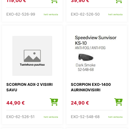
119,00 €
39,90 €
EXO-62-526-99
EXO-62-526-50
heti verkosta
heti verkosta
SCORPION ADX-2 VISIIRI
SCORPION EXO-1400
SAVU
AURINKOVISIIRI
44,90 €
24,90 €
EXO-62-526-51
EXO-52-548-68
heti verkosta
heti verkosta