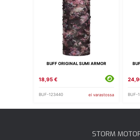
BUFF ORIGINAL SUMI ARMOR
BUF
18,95 €
24,9
BUF-123440
BUF-1
ei varastossa
STORM MOTO