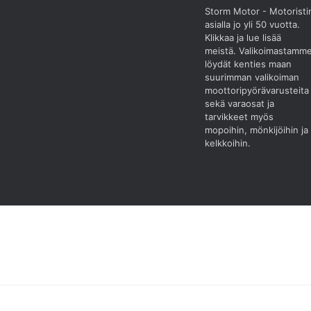
Storm Motor - Motoristi
asialla jo yli 50 vuotta.
Klikkaa ja lue lisää
meistä.
Valikoimastamm
löydät kenties maan
suurimman valikoiman
moottoripyörävarusteita
sekä varaosat ja
tarvikkeet myös
mopoihin, mönkijöihin ja
kelkkoihin.