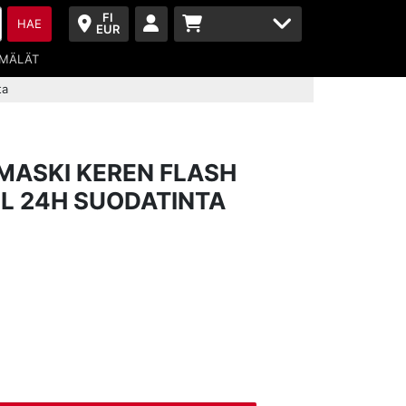
FI
HAE
EUR
MÄLÄT
ta
MASKI KEREN FLASH
PL 24H SUODATINTA