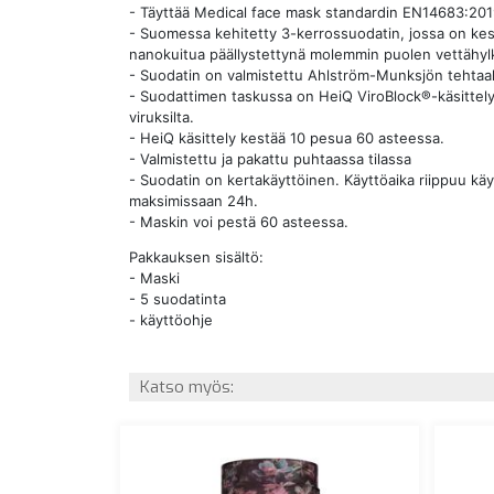
- Täyttää Medical face mask standardin EN14683:2019 
- Suomessa kehitetty 3-kerrossuodatin, jossa on kes
nanokuitua päällystettynä molemmin puolen vettähylk
- Suodatin on valmistettu Ahlström-Munksjön tehtaa
- Suodattimen taskussa on HeiQ ViroBlock®-käsittely, 
viruksilta.
- HeiQ käsittely kestää 10 pesua 60 asteessa.
- Valmistettu ja pakattu puhtaassa tilassa
- Suodatin on kertakäyttöinen. Käyttöaika riippuu käy
maksimissaan 24h.
- Maskin voi pestä 60 asteessa.
Pakkauksen sisältö:
- Maski
- 5 suodatinta
- käyttöohje
Katso myös: