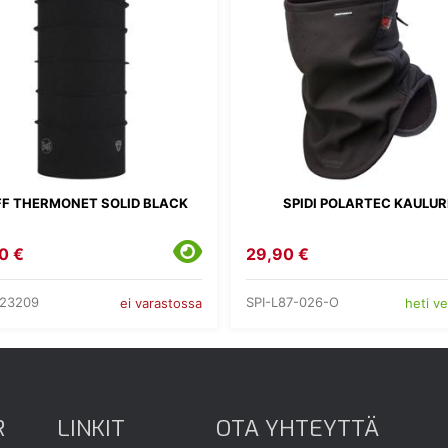
F THERMONET SOLID BLACK
SPIDI POLARTEC KAULUR
0 €
29,90 €
23209
SPI-L87-026-O
ei varastossa
heti v
R
LINKIT
OTA YHTEYTTÄ