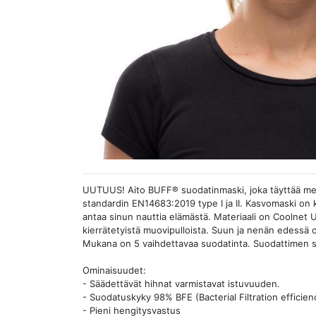
UUTUUS! Aito BUFF® suodatinmaski, joka täyttää me
standardin EN14683:2019 type I ja II. Kasvomaski on 
antaa sinun nauttia elämästä. Materiaali on Coolnet 
kierrätetyistä muovipulloista. Suun ja nenän edessä 
Mukana on 5 vaihdettavaa suodatinta. Suodattimen
Ominaisuudet:
- Säädettävät hihnat varmistavat istuvuuden.
- Suodatuskyky 98% BFE (Bacterial Filtration efficie
- Pieni hengitysvastus