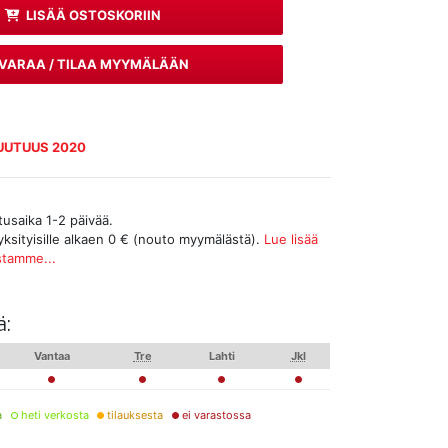
LISÄÄ OSTOSKORIIN
VARAA / TILAA MYYMÄLÄÄN
UUTUUS 2020
tusaika 1-2 päivää.
yksityisille alkaen 0 € (nouto myymälästä).
Lue lisää
stamme...
ä:
Vantaa
Tre
Lahti
Jkl
a
heti verkosta
tilauksesta
ei varastossa