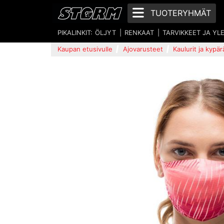
TUOTERYHMÄT
PIKALINKIT:
ÖLJYT
RENKAAT
TARVIKKEET JA YL
Kaupan etusivulle
Ajovarusteet
Kaulurit ja kypä