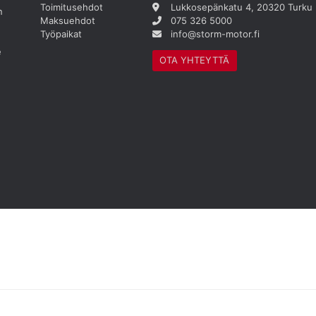
Toimitusehdot
Lukkosepänkatu 4, 20320 Turku
n
Maksuehdot
075 326 5000
Työpaikat
info@storm-motor.fi
e
OTA YHTEYTTÄ