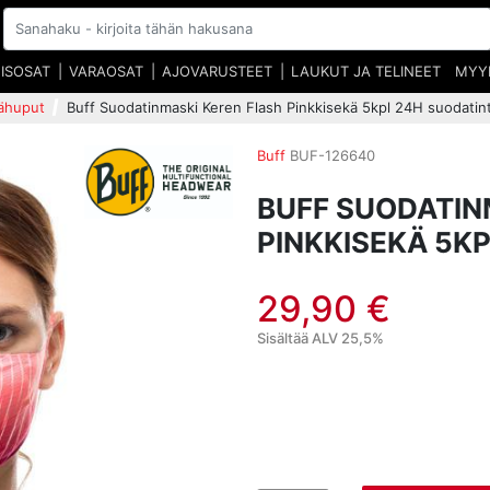
EISOSAT
VARAOSAT
AJOVARUSTEET
LAUKUT JA TELINEET
MYY
rähuput
Buff Suodatinmaski Keren Flash Pinkkisekä 5kpl 24H suodatin
Buff
BUF-126640
BUFF SUODATIN
PINKKISEKÄ 5K
29,90 €
Sisältää ALV 25,5%