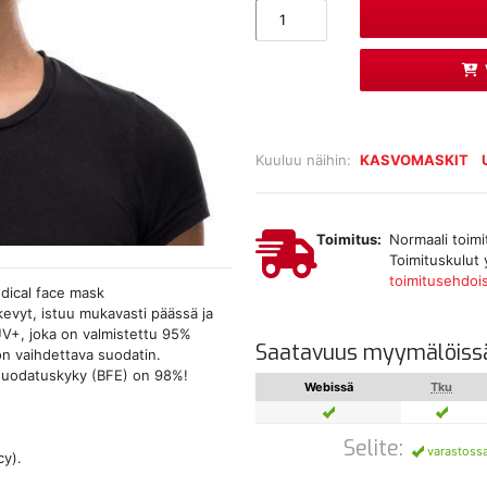
Kuuluu näihin:
KASVOMASKIT
Toimitus:
Normaali toimi
Toimituskulut 
toimitusehdoi
dical face mask
kevyt, istuu mukavasti päässä ja
UV+, joka on valmistettu 95%
Saatavuus myymälöiss
on vaihdettava suodatin.
 suodatuskyky (BFE) on 98%!
Webissä
Tku
Selite:
varastoss
ncy).