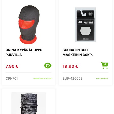
ORINA KYPÄRÄHUPPU
SUODATIN BUFF
PUUVILLA
MASKEIHIN 30KPL
7,90 €
19,90 €
ORI-701
BUF-126658
tarkista saatavuus
heti verkosta