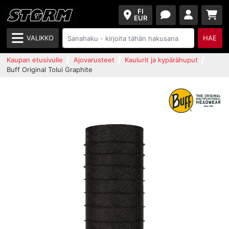
FI
EUR
VALIKKO
HAE
Kaupan etusivulle
Ajovarusteet
Kaulurit ja kypärähuput
Buff Original Tolui Graphite