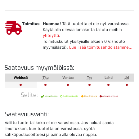
Toimitus:
Huomaa!
Tätä tuotetta ei ole nyt varastossa.
Käytä alla olevaa lomaketta tai ota meihin
yhteyttä
.
Toimituskulut yksityisille alkaen 0 € (nouto
myymälästä).
Lue lisää toimitusehdoistamme...
Saatavuus myymälöissä:
Webissä
Tku
Vantaa
Tre
Lahti
Jkl
Selite:
varastossa
heti verkosta
tilauksesta
ei varastossa
Saatavuusvahti:
Valittu tuote tai koko ei ole varastossa. Jos haluat saada
ilmoituksen, kun tuotetta on varastossa, syötä
sähköpostiosoitteesi ja paina alla olevaa nappia.