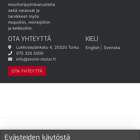
moottoripyörävarusteita
sekä varaosat ja
tarvikkeet myös
mopoihin, mönkijöihin
ja kelkkoihin.
OTA YHTEYTTÄ
KIELI
Lukkosepänkatu 4, 20320 Turku
English
Svenska
075 326 5000
info@storm-motor.fi
OTA YHTEYTTÄ
Maksu- ja toimitustavat
Evästeiden käytöstä