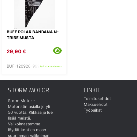
BUFF POLAR BANDANA N-
TRIBE MUSTA
29,90 €
BUF-120928-999
tarkista saatavuus
STORM MOTOR
LINKIT
Toimitusehdot
Storm Motor -
Maksuehdot
Motoristin asialla jo yli
Työpaikat
50 vuotta.
Klikkaa ja lue
lisää meistä.
Valikoimastamme
löydät kenties maan
suurimman valikoiman