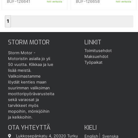
BUF-126641
BUF-126658
heti verkosta
heti verkosta
1
STORM MOTOR
LINKIT
Toimitusehdot
Storm Motor -
Maksuehdot
Motoristin asialla jo yli
Työpaikat
50 vuotta.
Klikkaa ja lue
lisää meistä.
Valikoimastamme
löydät kenties maan
suurimman valikoiman
moottoripyörävarusteita
sekä varaosat ja
tarvikkeet myös
mopoihin, mönkijöihin
ja kelkkoihin.
OTA YHTEYTTÄ
KIELI
Lukkosepänkatu 4, 20320 Turku
English
Svenska