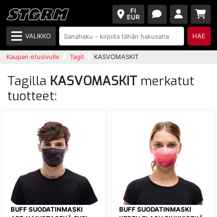
FI
EUR
VALIKKO
HAE
Kaupan etusivulle
Tagit
KASVOMASKIT
Tagilla
KASVOMASKIT
merkatut
tuotteet:
BUFF SUODATINMASKI
BUFF SUODATINMASKI