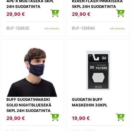
APE-X MUSTASEKÄ 5KPL
KEREN FLASH PINKKISEKÄ
24H SUODATINTA
5KPL 24H SUODATINTA
29,90 €
29,90 €
BUF-126635
BUF-126640
heti verkosta
heti verkosta
BUFF SUODATINMASKI
SUODATIN BUFF
SOLID NIGHTBLUESEKÄ
MASKEIHIN 30KPL
5KPL 24H SUODATINTA
29,90 €
19,90 €