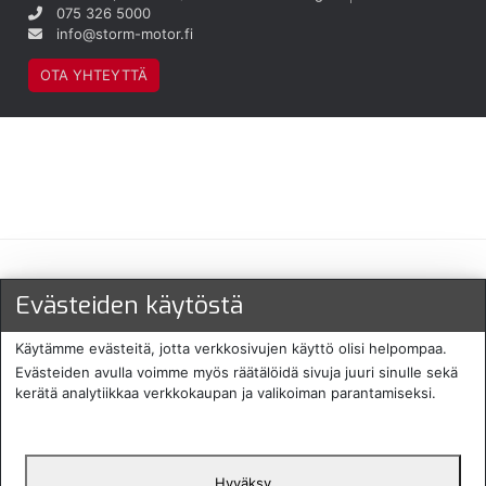
075 326 5000
info@storm-motor.fi
OTA YHTEYTTÄ
Maksu- ja toimitustavat
Evästeiden käytöstä
Käytämme evästeitä, jotta verkkosivujen käyttö olisi helpompaa.
Evästeiden avulla voimme myös räätälöidä sivuja juuri sinulle sekä
kerätä analytiikkaa verkkokaupan ja valikoiman parantamiseksi.
Hyväksy