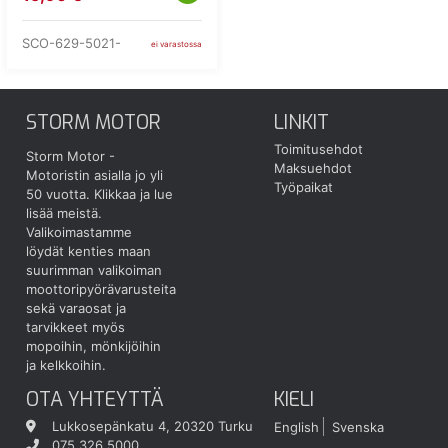
SCO-629-5021-
ei varastossa
STORM MOTOR
LINKIT
Toimitusehdot
Storm Motor -
Maksuehdot
Motoristin asialla jo yli
Työpaikat
50 vuotta.
Klikkaa ja lue
lisää meistä.
Valikoimastamme
löydät kenties maan
suurimman valikoiman
moottoripyörävarusteita
sekä varaosat ja
tarvikkeet myös
mopoihin, mönkijöihin
ja kelkkoihin.
OTA YHTEYTTÄ
KIELI
Lukkosepänkatu 4, 20320 Turku
English
Svenska
075 326 5000