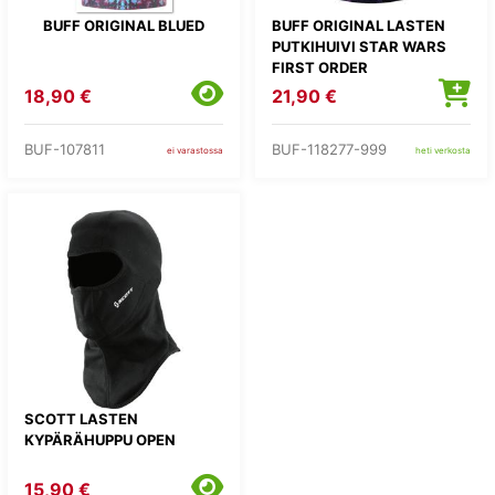
BUFF ORIGINAL BLUED
BUFF ORIGINAL LASTEN
PUTKIHUIVI STAR WARS
FIRST ORDER
18,90 €
21,90 €
BUF-107811
BUF-118277-999
ei varastossa
heti verkosta
SCOTT LASTEN
KYPÄRÄHUPPU OPEN
15,90 €