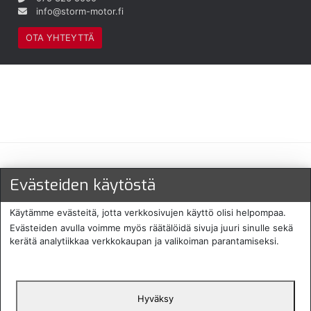
info@storm-motor.fi
OTA YHTEYTTÄ
Maksu- ja toimitustavat
Evästeiden käytöstä
Käytämme evästeitä, jotta verkkosivujen käyttö olisi helpompaa.
Evästeiden avulla voimme myös räätälöidä sivuja juuri sinulle sekä
kerätä analytiikkaa verkkokaupan ja valikoiman parantamiseksi.
Hyväksy