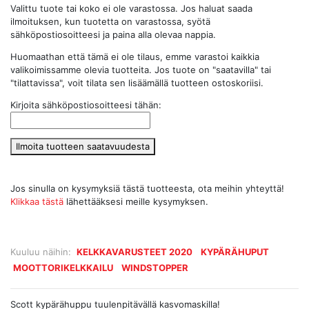
Valittu tuote tai koko ei ole varastossa. Jos haluat saada
ilmoituksen, kun tuotetta on varastossa, syötä
sähköpostiosoitteesi ja paina alla olevaa nappia.
Huomaathan että tämä ei ole tilaus, emme varastoi kaikkia
valikoimissamme olevia tuotteita. Jos tuote on "saatavilla" tai
"tilattavissa", voit tilata sen lisäämällä tuotteen ostoskoriisi.
Kirjoita sähköpostiosoitteesi tähän:
Ilmoita tuotteen saatavuudesta
Jos sinulla on kysymyksiä tästä tuotteesta, ota meihin yhteyttä!
Klikkaa tästä
lähettääksesi meille kysymyksen.
Kuuluu näihin:
KELKKAVARUSTEET 2020
KYPÄRÄHUPUT
MOOTTORIKELKKAILU
WINDSTOPPER
Scott kypärähuppu tuulenpitävällä kasvomaskilla!