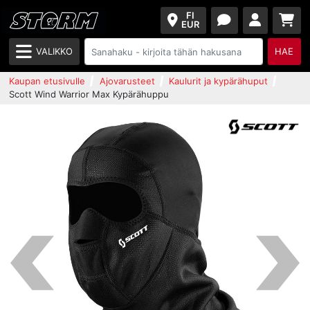
FI
EUR
VALIKKO
HAE
Kaupan etusivulle
Ajovarusteet
Kaulurit ja kypärähuput
Scott Wind Warrior Max Kypärähuppu