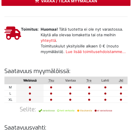
VARAA / TILAA MYYMÄLÄÄN
Toimitus:
Huomaa!
Tätä tuotetta ei ole nyt varastossa.
Käytä alla olevaa lomaketta tai ota meihin
yhteyttä
.
Toimituskulut yksityisille alkaen 0 € (nouto
myymälästä).
Lue lisää toimitusehdoistamme...
Saatavuus myymälöissä:
Webissä
Tku
Vantaa
Tre
Lahti
Jkl
M
L
XL
Selite:
varastossa
heti verkosta
tilauksesta
ei varastossa
Saatavuusvahti: