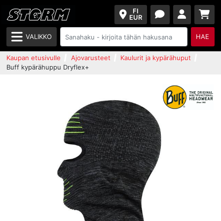
FI
EUR
VALIKKO
HAE
Kaupan etusivulle
Ajovarusteet
Kaulurit ja kypärähuput
Buff kypärähuppu Dryflex+