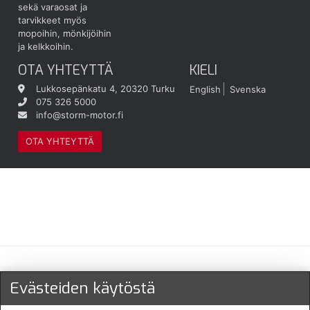
sekä varaosat ja
tarvikkeet myös
mopoihin, mönkijöihin
ja kelkkoihin.
OTA YHTEYTTÄ
KIELI
Lukkosepänkatu 4, 20320 Turku
English
Svenska
075 326 5000
info@storm-motor.fi
OTA YHTEYTTÄ
Maksu- ja toimitustavat
Evästeiden käytöstä