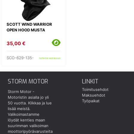
SCOTT WIND WARRIOR
OPEN HOOD MUSTA
35,00 €
SCO-629-135-
tarkista saatavuus
STORM MOTOR
LINKIT
Toimitusehdot
Storm Motor -
Maksuehdot
Motoristin asialla jo yli
Työpaikat
50 vuotta.
Klikkaa ja lue
lisää meistä.
Valikoimastamme
löydät kenties maan
suurimman valikoiman
moottoripyörävarusteita