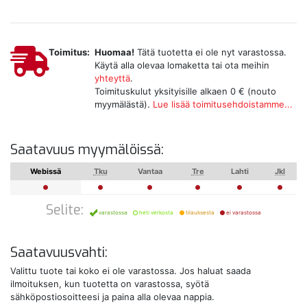
Toimitus:
Huomaa!
Tätä tuotetta ei ole nyt varastossa.
Käytä alla olevaa lomaketta tai ota meihin
yhteyttä
.
Toimituskulut yksityisille alkaen 0 € (nouto
myymälästä).
Lue lisää toimitusehdoistamme...
Saatavuus myymälöissä:
Webissä
Tku
Vantaa
Tre
Lahti
Jkl
Selite:
varastossa
heti verkosta
tilauksesta
ei varastossa
Saatavuusvahti:
Valittu tuote tai koko ei ole varastossa. Jos haluat saada
ilmoituksen, kun tuotetta on varastossa, syötä
sähköpostiosoitteesi ja paina alla olevaa nappia.