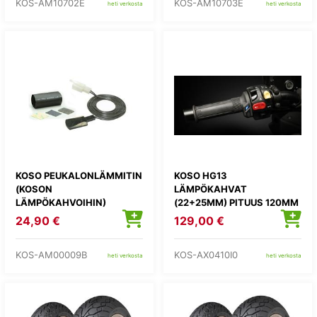
KOS-AM10702E
KOS-AM10703E
heti verkosta
heti verkosta
KOSO PEUKALONLÄMMITIN
KOSO HG13
(KOSON
LÄMPÖKAHVAT
LÄMPÖKAHVOIHIN)
(22+25MM) PITUUS 120MM
24,90 €
129,00 €
KOS-AM00009B
KOS-AX0410I0
heti verkosta
heti verkosta