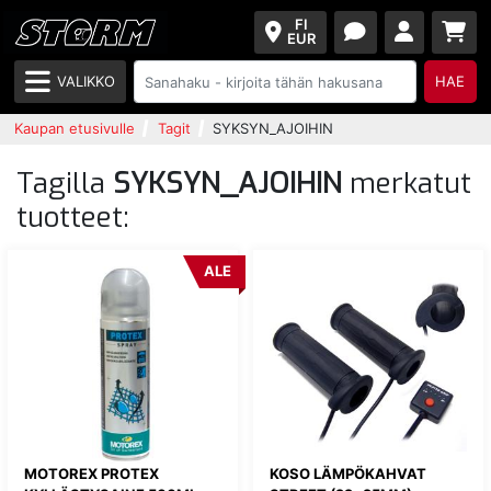
FI
EUR
VALIKKO
HAE
Kaupan etusivulle
Tagit
SYKSYN_AJOIHIN
Tagilla
SYKSYN_AJOIHIN
merkatut
tuotteet:
ALE
MOTOREX PROTEX
KOSO LÄMPÖKAHVAT