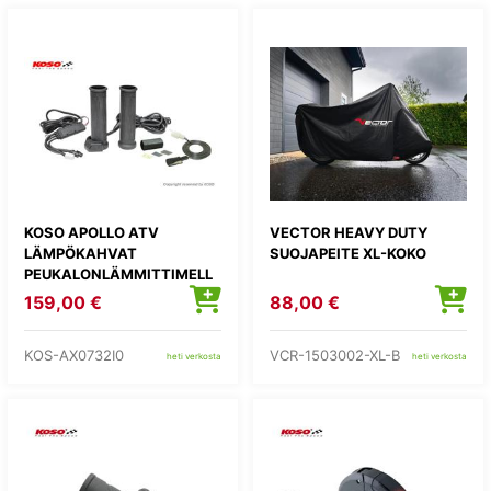
KOSO APOLLO ATV
VECTOR HEAVY DUTY
LÄMPÖKAHVAT
SUOJAPEITE XL-KOKO
PEUKALONLÄMMITTIMELL
Ä
159,00 €
88,00 €
KOS-AX0732I0
VCR-1503002-XL-B
heti verkosta
heti verkosta