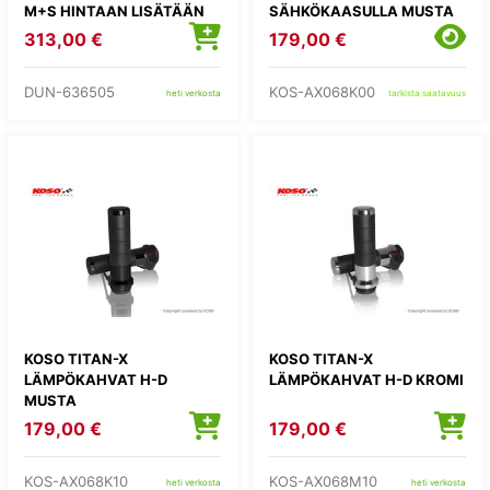
M+S HINTAAN LISÄTÄÄN
SÄHKÖKAASULLA MUSTA
KIERRÄTYSMAKSU 1,82E
313,00 €
179,00 €
DUN-636505
KOS-AX068K00
heti verkosta
tarkista saatavuus
KOSO TITAN-X
KOSO TITAN-X
LÄMPÖKAHVAT H-D
LÄMPÖKAHVAT H-D KROMI
MUSTA
179,00 €
179,00 €
KOS-AX068K10
KOS-AX068M10
heti verkosta
heti verkosta