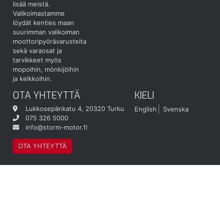
lisää meistä.
Valikoimastamme
löydät kenties maan
suurimman valikoiman
moottoripyörävarusteita
sekä varaosat ja
tarvikkeet myös
mopoihin, mönkijöihin
ja kelkkoihin.
OTA YHTEYTTÄ
KIELI
Lukkosepänkatu 4, 20320 Turku
English
Svenska
075 326 5000
info@storm-motor.fi
OTA YHTEYTTÄ