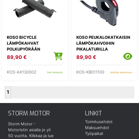
KOSO BICYCLE
KOSO PEUKALOKATKAISIN
LÄMPÖKAHVAT
LÄMPÖKAHVOIHIN
POLKUPYÖRÄÄN
PIKALATURILLA
89,90 €
89,90 €
KOS-AX130002
KOS-KB011100
heti verkosta
tarkista saatavuus
1
STORM MOTOR
LINKIT
Toimitusehdot
Storm Motor -
Maksuehdot
Motoristin asialla jo yli
Työpaikat
50 vuotta.
Klikkaa ja lue