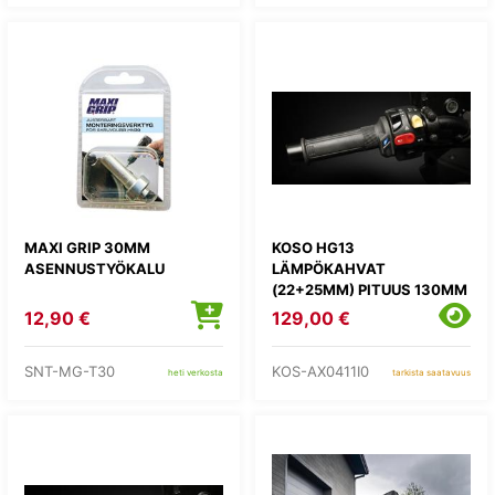
MAXI GRIP 30MM
KOSO HG13
ASENNUSTYÖKALU
LÄMPÖKAHVAT
(22+25MM) PITUUS 130MM
12,90 €
129,00 €
SNT-MG-T30
KOS-AX0411I0
heti verkosta
tarkista saatavuus