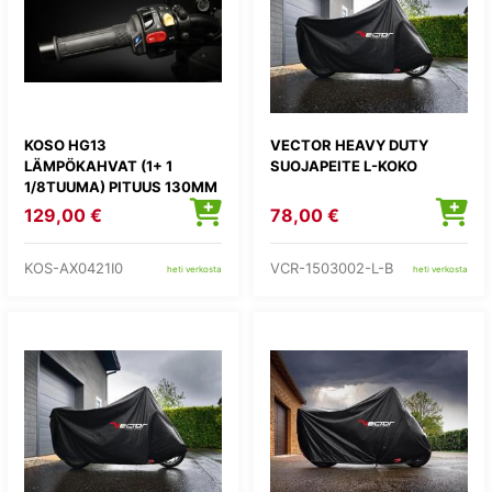
KOSO HG13
VECTOR HEAVY DUTY
LÄMPÖKAHVAT (1+ 1
SUOJAPEITE L-KOKO
1/8TUUMA) PITUUS 130MM
129,00 €
78,00 €
KOS-AX0421I0
VCR-1503002-L-B
heti verkosta
heti verkosta