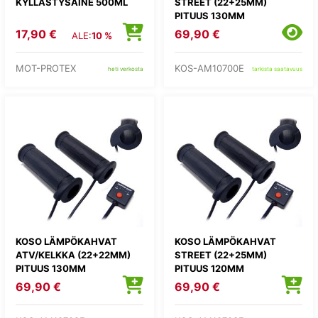
KYLLÄSTYSAINE 500ML
STREET (22+25MM)
PITUUS 130MM
17,90 €
69,90 €
ALE:
10 %
MOT-PROTEX
KOS-AM10700E
heti verkosta
tarkista saatavuus
KOSO LÄMPÖKAHVAT
KOSO LÄMPÖKAHVAT
ATV/KELKKA (22+22MM)
STREET (22+25MM)
PITUUS 130MM
PITUUS 120MM
69,90 €
69,90 €