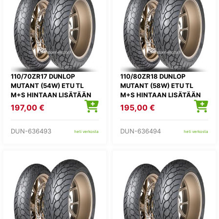
110/70ZR17 DUNLOP
110/80ZR18 DUNLOP
MUTANT (54W) ETU TL
MUTANT (58W) ETU TL
M+S HINTAAN LISÄTÄÄN
M+S HINTAAN LISÄTÄÄN
KIERRÄTYSMAKSU 1,82E
KIERRÄTYSMAKSU 1,82E
197,00 €
195,00 €
DUN-636493
DUN-636494
heti verkosta
heti verkosta