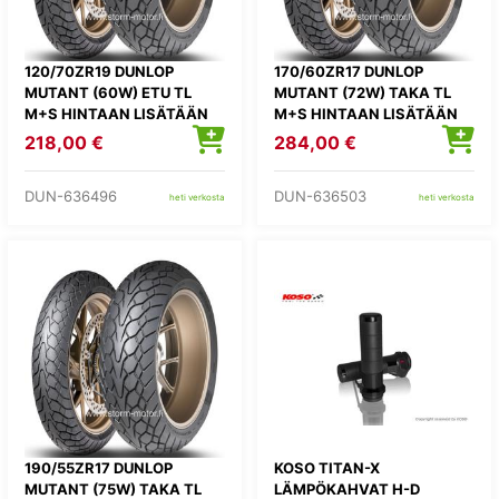
120/70ZR19 DUNLOP
170/60ZR17 DUNLOP
MUTANT (60W) ETU TL
MUTANT (72W) TAKA TL
M+S HINTAAN LISÄTÄÄN
M+S HINTAAN LISÄTÄÄN
KIERRÄTYSMAKSU 1,82E
KIERRÄTYSMAKSU 1,82E
218,00 €
284,00 €
DUN-636496
DUN-636503
heti verkosta
heti verkosta
190/55ZR17 DUNLOP
KOSO TITAN-X
MUTANT (75W) TAKA TL
LÄMPÖKAHVAT H-D