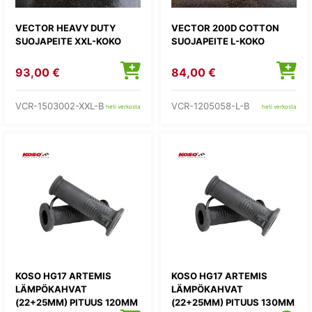
VECTOR HEAVY DUTY
VECTOR 200D COTTON
SUOJAPEITE XXL-KOKO
SUOJAPEITE L-KOKO
93,00 €
84,00 €
VCR-1503002-XXL-B
VCR-1205058-L-B
heti verkosta
heti verkosta
KOSO HG17 ARTEMIS
KOSO HG17 ARTEMIS
LÄMPÖKAHVAT
LÄMPÖKAHVAT
(22+25MM) PITUUS 120MM
(22+25MM) PITUUS 130MM