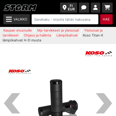
FI
EUR
VALIKKO
HAE
Kaupan etusivulle
Mp-tarvikkeet ja yleisosat
Yleisosat ja
tarvikkeet
Ohjaus ja hallinta
Lämpökahvat
Koso Titan-X
lämpökahvat H-D musta