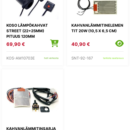
KOSO LÄMPÖKAHVAT
KAHVANLÄMMITINELEMEN
STREET (22+25MM)
TIT 20W (10,5 X 6,5 CM)
PITUUS 120MM
69,90 €
40,90 €
KOS-AM10703E
SNT-92-167
heti verkosta
tarkista saatavuus
KAHVANLÄMMITINSARJA