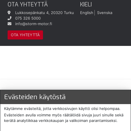
OTA YHTEYTTÄ
KIELI
Lukkosepänkatu 4, 20320 Turku
English
Svenska
075 326 5000
info@storm-motor.fi
OTA YHTEYTTÄ
Maksu- ja toimitustavat
Evästeiden käytöstä
Käytämme evästeitä, jotta verkkosivujen käyttö olisi helpompaa.
Evästeiden avulla voimme myös räätälöidä sivuja juuri sinulle sekä
kerätä analytiikkaa verkkokaupan ja valikoiman parantamiseksi.