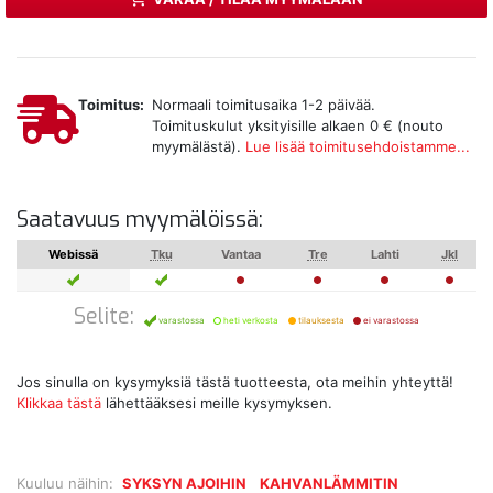
Toimitus:
Normaali toimitusaika 1-2 päivää.
Toimituskulut yksityisille alkaen 0 € (nouto
myymälästä).
Lue lisää toimitusehdoistamme...
Saatavuus myymälöissä:
Webissä
Tku
Vantaa
Tre
Lahti
Jkl
Selite:
varastossa
heti verkosta
tilauksesta
ei varastossa
Jos sinulla on kysymyksiä tästä tuotteesta, ota meihin yhteyttä!
Klikkaa tästä
lähettääksesi meille kysymyksen.
Kuuluu näihin:
SYKSYN AJOIHIN
KAHVANLÄMMITIN