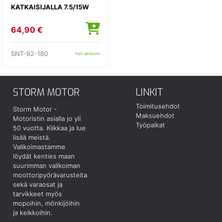
KATKAISIJALLA 7.5/15W
64,90 €
SNT-92-180
heti verkosta
STORM MOTOR
LINKIT
Toimitusehdot
Storm Motor -
Maksuehdot
Motoristin asialla jo yli
Työpaikat
50 vuotta.
Klikkaa ja lue
lisää meistä.
Valikoimastamme
löydät kenties maan
suurimman valikoiman
moottoripyörävarusteita
sekä varaosat ja
tarvikkeet myös
mopoihin, mönkijöihin
ja kelkkoihin.