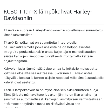
KOSO Titan-X lämpökahvat Harley-
Davidsoniin
Titan-X on suoraan Harley-Davidsoneihin soveltuvaksi suunniteltu
lämpökahvamallisto
Titan-X lämpökahvat on suunniteltu integroidulla
peukalokatkaisimella jonka ansiosta ne on helppo asentaa.
Integroitu peukalokatkaisin antaa kuljettajalle mahdollisuuden
säätää kahvojen lämpötilaa turvallisesti irroittamatta kättään
ohjaustangosta.
Kahvojen laaja lämmönsäätöalue antaa kuljettajalle mukavuutta
kylmissä olosuhteissa ajettaessa. 5-värinen LED-valo antaa
näkyvää ulkoasua ja kertoo ajajalle nopeasti mille lämpöasetukselle
kahvat ovat asetettu.
Titan-X lämpökahvoissa on myös alhaisen akkujännitteen suoja.
Tämä järjestelmä havaitsee jos akun jännite on liian alhainen ja
sammuttaa automaattisesti kahvojen lämmityksen varmistaakseen,
että moottoripyörän akussa on riittävästi virtaa sen