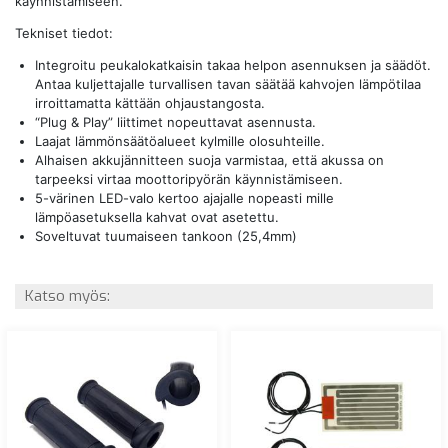
käynnistämiseen.
Tekniset tiedot:
Integroitu peukalokatkaisin takaa helpon asennuksen ja säädöt.
Antaa kuljettajalle turvallisen tavan säätää kahvojen lämpötilaa
irroittamatta kättään ohjaustangosta.
“Plug & Play” liittimet nopeuttavat asennusta.
Laajat lämmönsäätöalueet kylmille olosuhteille.
Alhaisen akkujännitteen suoja varmistaa, että akussa on
tarpeeksi virtaa moottoripyörän käynnistämiseen.
5-värinen LED-valo kertoo ajajalle nopeasti mille
lämpöasetuksella kahvat ovat asetettu.
Soveltuvat tuumaiseen tankoon (25,4mm)
Katso myös: