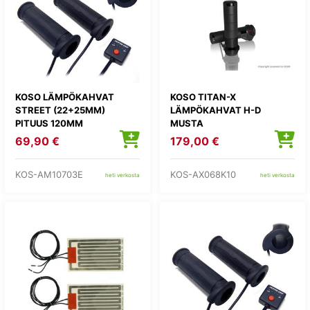
KOSO LÄMPÖKAHVAT
KOSO TITAN-X
STREET (22+25MM)
LÄMPÖKAHVAT H-D
PITUUS 120MM
MUSTA
69,90 €
179,00 €
KOS-AM10703E
KOS-AX068K10
heti verkosta
heti verkosta