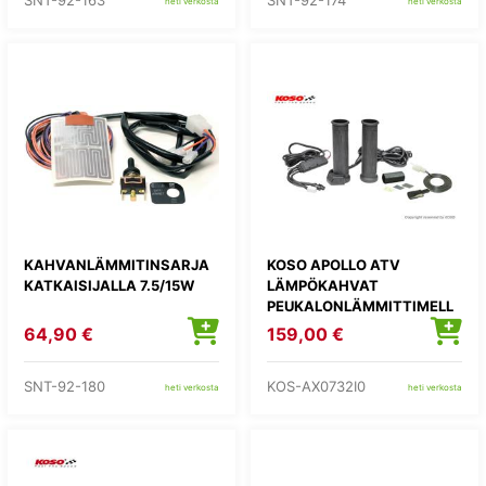
SNT-92-163
SNT-92-174
heti verkosta
heti verkosta
KAHVANLÄMMITINSARJA
KOSO APOLLO ATV
KATKAISIJALLA 7.5/15W
LÄMPÖKAHVAT
PEUKALONLÄMMITTIMELL
Ä
64,90 €
159,00 €
SNT-92-180
KOS-AX0732I0
heti verkosta
heti verkosta