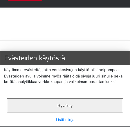
Maksu- ja toimitustavat
Evästeiden käytöstä
Käytämme evästeitä, jotta verkkosivujen käyttö olisi helpompaa.
Evästeiden avulla voimme myös räätälöidä sivuja juuri sinulle sekä
kerätä analytiikkaa verkkokaupan ja valikoiman parantamiseksi.
Hyväksy
English
Protecomp
Copyright 2024. All rights
Svenska
2024
reserved
Lisätietoja