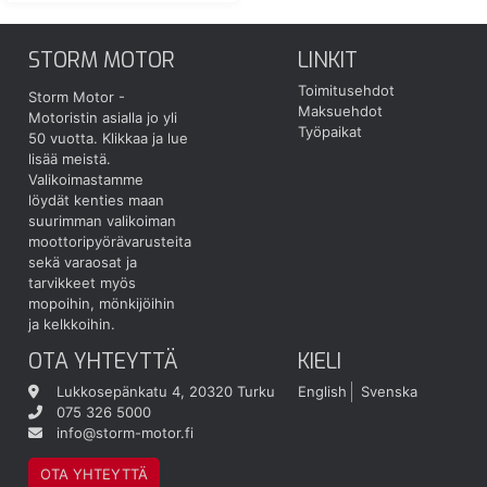
STORM MOTOR
LINKIT
Toimitusehdot
Storm Motor -
Maksuehdot
Motoristin asialla jo yli
Työpaikat
50 vuotta.
Klikkaa ja lue
lisää meistä.
Valikoimastamme
löydät kenties maan
suurimman valikoiman
moottoripyörävarusteita
sekä varaosat ja
tarvikkeet myös
mopoihin, mönkijöihin
ja kelkkoihin.
OTA YHTEYTTÄ
KIELI
Lukkosepänkatu 4, 20320 Turku
English
Svenska
075 326 5000
info@storm-motor.fi
OTA YHTEYTTÄ