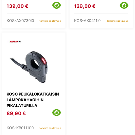
139,00 €
129,00 €
KOS-AX0730I0
KOS-AX0411I0
tarkista saatavuus
tarkista saatavuus
KOSO PEUKALOKATKAISIN
LÄMPÖKAHVOIHIN
PIKALATURILLA
89,90 €
KOS-KB011100
tarkista saatavuus