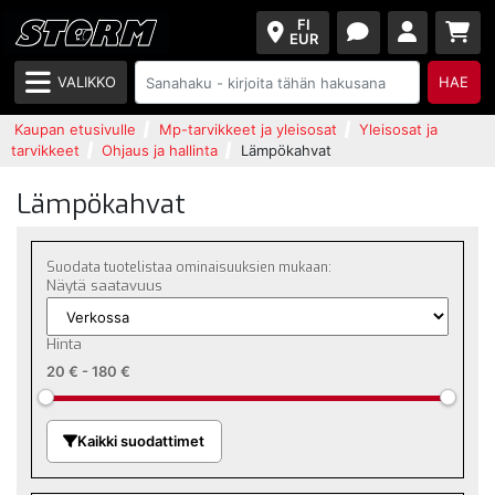
FI
EUR
VALIKKO
HAE
Kaupan etusivulle
Mp-tarvikkeet ja yleisosat
Yleisosat ja
tarvikkeet
Ohjaus ja hallinta
Lämpökahvat
Lämpökahvat
Suodata tuotelistaa ominaisuuksien mukaan:
Näytä saatavuus
Hinta
20 €
-
180 €
Kaikki suodattimet