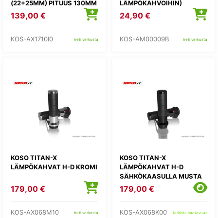
(22+25MM) PITUUS 130MM
LÄMPÖKAHVOIHIN)
139,00 €
24,90 €
KOS-AX1710I0
KOS-AM00009B
heti verkosta
heti verkosta
KOSO TITAN-X
KOSO TITAN-X
LÄMPÖKAHVAT H-D KROMI
LÄMPÖKAHVAT H-D
SÄHKÖKAASULLA MUSTA
179,00 €
179,00 €
KOS-AX068M10
KOS-AX068K00
heti verkosta
tarkista saatavuus