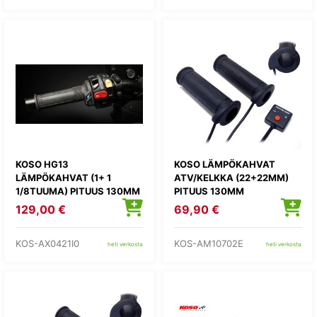
KOSO HG13
KOSO LÄMPÖKAHVAT
LÄMPÖKAHVAT (1+ 1
ATV/KELKKA (22+22MM)
1/8TUUMA) PITUUS 130MM
PITUUS 130MM
129,00 €
69,90 €
KOS-AX0421I0
KOS-AM10702E
heti verkosta
heti verkosta