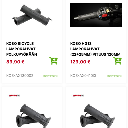
KOSO BICYCLE
KOSO HG13
LÄMPÖKAHVAT
LÄMPÖKAHVAT
POLKUPYÖRÄÄN
(22+25MM) PITUUS 120MM
89,90 €
129,00 €
KOS-AX130002
KOS-AX0410I0
heti verkosta
heti verkosta