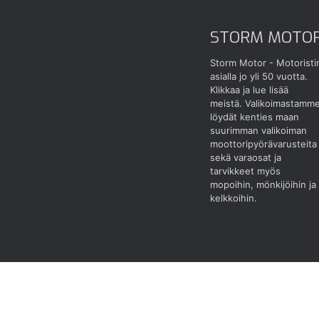
STORM MOTO
Storm Motor - Motoristi
asialla jo yli 50 vuotta.
Klikkaa ja lue lisää
meistä.
Valikoimastamm
löydät kenties maan
suurimman valikoiman
moottoripyörävarusteita
sekä varaosat ja
tarvikkeet myös
mopoihin, mönkijöihin ja
kelkkoihin.