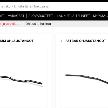
SAT
VARAOSAT
AJOVARUSTEET
LAUKUT JA TELINEET
MYYMÄL
t ja tarvikkeet
Ohjaus ja hallinta
4MM OHJAUSTANGOT
FATBAR OHJAUSTANGOT