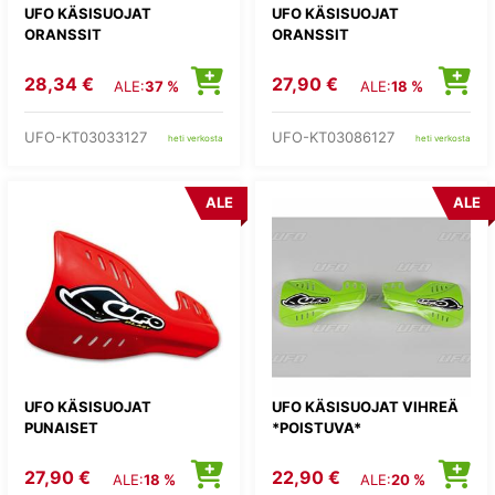
UFO KÄSISUOJAT
UFO KÄSISUOJAT
ORANSSIT
ORANSSIT
28,34 €
27,90 €
ALE:
37 %
ALE:
18 %
UFO-KT03033127
UFO-KT03086127
heti verkosta
heti verkosta
ALE
ALE
UFO KÄSISUOJAT
UFO KÄSISUOJAT VIHREÄ
PUNAISET
*POISTUVA*
27,90 €
22,90 €
ALE:
18 %
ALE:
20 %