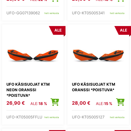
UFO-GG07139062
UFO-KT05005341
heti verkosta
heti verkosta
ALE
ALE
UFO KÄSISUOJAT KTM
UFO KÄSISUOJAT KTM
NEON ORANSSI
ORANSSI *POISTUVA*
*POISTUVA*
26,90 €
28,00 €
ALE:
18 %
ALE:
15 %
UFO-KT05005FFLU
UFO-KT05005127
heti verkosta
heti verkosta