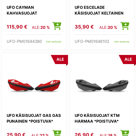
UFO CAYMAN
UFO ESCELADE
KAHVASUOJAT
KÄSISUOJAT KELTAINEN
115,90 €
35,90 €
ALE:
20 %
ALE:
20 %
UFO-PM01644380
UFO-PM01646102
heti verkosta
heti verkosta
ALE
ALE
UFO KÄSISUOJAT GAS GAS
UFO KÄSISUOJAT KTM
PUNAINEN *POISTUVA*
HARMAA *POISTUVA*
25,90 €
26,90 €
ALE:
22 %
ALE:
18 %