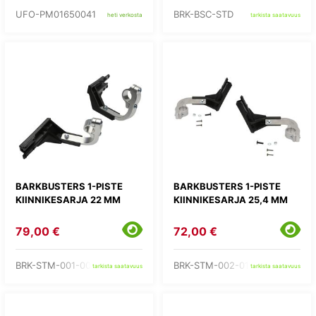
UFO-PM01650041
BRK-BSC-STD
heti verkosta
tarkista saatavuus
BARKBUSTERS 1-PISTE
BARKBUSTERS 1-PISTE
KIINNIKESARJA 22 MM
KIINNIKESARJA 25,4 MM
79,00 €
72,00 €
BRK-STM-001-00-NP
BRK-STM-002-01-NP
tarkista saatavuus
tarkista saatavuus