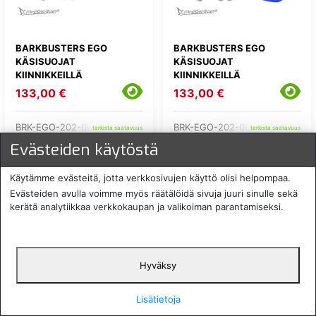
BARKBUSTERS EGO
BARKBUSTERS EGO
KÄSISUOJAT
KÄSISUOJAT
KIINNIKKEILLÄ
KIINNIKKEILLÄ
133,00 €
133,00 €
BRK-EGO-202-00-BK
BRK-EGO-202-00-BU
tarkista saatavuus
tarkista saatavuus
Evästeiden käytöstä
Käytämme evästeitä, jotta verkkosivujen käyttö olisi helpompaa.
Evästeiden avulla voimme myös räätälöidä sivuja juuri sinulle sekä
kerätä analytiikkaa verkkokaupan ja valikoiman parantamiseksi.
Hyväksy
BARKBUSTERS EGO
BARKBUSTERS EGO
Lisätietoja
KÄSISUOJAT
KÄSISUOJAT