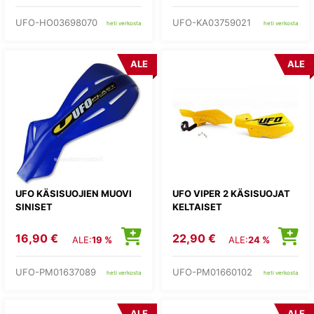
UFO-HO03698070
UFO-KA03759021
heti verkosta
heti verkosta
ALE
ALE
UFO KÄSISUOJIEN MUOVI
UFO VIPER 2 KÄSISUOJAT
SINISET
KELTAISET
16,90 €
22,90 €
ALE:
19 %
ALE:
24 %
UFO-PM01637089
UFO-PM01660102
heti verkosta
heti verkosta
ALE
ALE