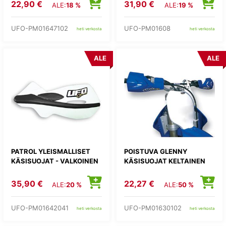
22,90 €
31,90 €
ALE:
18 %
ALE:
19 %
UFO-PM01647102
UFO-PM01608
heti verkosta
heti verkosta
ALE
ALE
PATROL YLEISMALLISET
POISTUVA GLENNY
KÄSISUOJAT - VALKOINEN
KÄSISUOJAT KELTAINEN
35,90 €
22,27 €
ALE:
20 %
ALE:
50 %
UFO-PM01642041
UFO-PM01630102
heti verkosta
heti verkosta