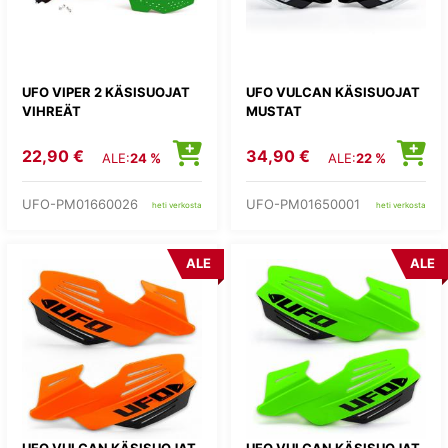
UFO VIPER 2 KÄSISUOJAT
UFO VULCAN KÄSISUOJAT
VIHREÄT
MUSTAT
22,90 €
34,90 €
ALE:
24 %
ALE:
22 %
UFO-PM01660026
UFO-PM01650001
heti verkosta
heti verkosta
ALE
ALE
UFO VULCAN KÄSISUOJAT
UFO VULCAN KÄSISUOJAT