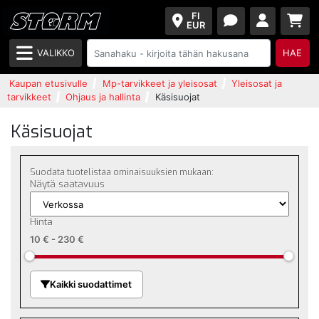
FI
EUR
VALIKKO
HAE
Kaupan etusivulle
Mp-tarvikkeet ja yleisosat
Yleisosat ja
tarvikkeet
Ohjaus ja hallinta
Käsisuojat
Käsisuojat
Suodata tuotelistaa ominaisuuksien mukaan:
Näytä saatavuus
Hinta
10 €
-
230 €
Kaikki suodattimet