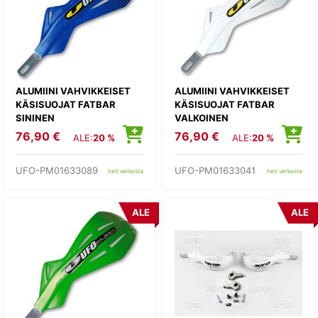
ALUMIINI VAHVIKKEISET
ALUMIINI VAHVIKKEISET
KÄSISUOJAT FATBAR
KÄSISUOJAT FATBAR
SININEN
VALKOINEN
76,90 €
76,90 €
ALE:
20 %
ALE:
20 %
UFO-PM01633089
UFO-PM01633041
heti verkosta
heti verkosta
ALE
ALE