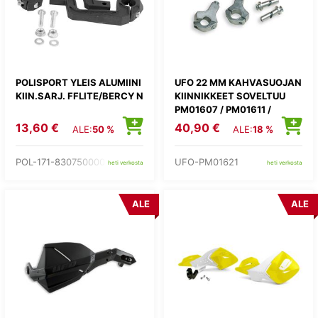
POLISPORT YLEIS ALUMIINI
UFO 22 MM KAHVASUOJAN
KIIN.SARJ. FFLITE/BERCY N
KIINNIKKEET SOVELTUU
PM01607 / PM01611 /
PM01619 / PM01632 /
13,60 €
40,90 €
ALE:
50 %
ALE:
18 %
POL-171-8307500001
UFO-PM01621
heti verkosta
heti verkosta
ALE
ALE