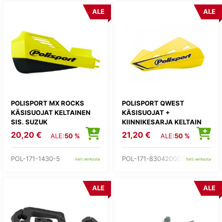
ALE
ALE
POLISPORT MX ROCKS
POLISPORT QWEST
KÄSISUOJAT KELTAINEN
KÄSISUOJAT +
SIS. SUZUK
KIINNIKESARJA KELTAIN
20,20 €
21,20 €
ALE:
50 %
ALE:
50 %
POL-171-1430-5
POL-171-8304200033
heti verkosta
heti verkosta
ALE
ALE