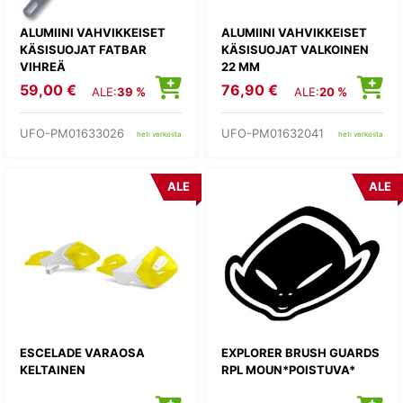
ALUMIINI VAHVIKKEISET
ALUMIINI VAHVIKKEISET
KÄSISUOJAT FATBAR
KÄSISUOJAT VALKOINEN
VIHREÄ
22 MM
59,00 €
76,90 €
ALE:
39 %
ALE:
20 %
UFO-PM01633026
UFO-PM01632041
heti verkosta
heti verkosta
ALE
ALE
ESCELADE VARAOSA
EXPLORER BRUSH GUARDS
KELTAINEN
RPL MOUN*POISTUVA*