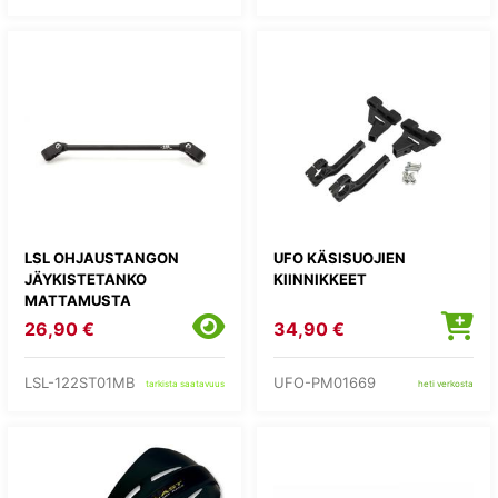
LSL OHJAUSTANGON
UFO KÄSISUOJIEN
JÄYKISTETANKO
KIINNIKKEET
MATTAMUSTA
26,90 €
34,90 €
LSL-122ST01MB
UFO-PM01669
tarkista saatavuus
heti verkosta