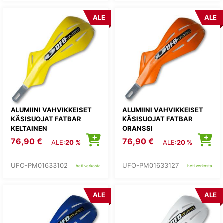
ALE
ALE
ALUMIINI VAHVIKKEISET
ALUMIINI VAHVIKKEISET
KÄSISUOJAT FATBAR
KÄSISUOJAT FATBAR
KELTAINEN
ORANSSI
76,90 €
76,90 €
ALE:
20 %
ALE:
20 %
UFO-PM01633102
UFO-PM01633127
heti verkosta
heti verkosta
ALE
ALE