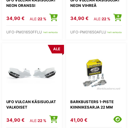
NEON ORANSSI
NEON VIHREÄ
34,90 €
34,90 €
ALE:
22 %
ALE:
22 %
UFO-PM01650FFLU
UFO-PM01650AFLU
heti verkosta
heti verkosta
ALE
UFO VULCAN KÄSISUOJAT
BARKBUSTERS 1-PISTE
VALKOISET
KIINNIKESARJA 22 MM
34,90 €
41,00 €
ALE:
22 %