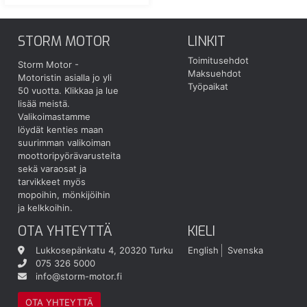
STORM MOTOR
LINKIT
Toimitusehdot
Storm Motor -
Maksuehdot
Motoristin asialla jo yli
Työpaikat
50 vuotta.
Klikkaa ja lue
lisää meistä.
Valikoimastamme
löydät kenties maan
suurimman valikoiman
moottoripyörävarusteita
sekä varaosat ja
tarvikkeet myös
mopoihin, mönkijöihin
ja kelkkoihin.
OTA YHTEYTTÄ
KIELI
Lukkosepänkatu 4, 20320 Turku
English
Svenska
075 326 5000
info@storm-motor.fi
OTA YHTEYTTÄ