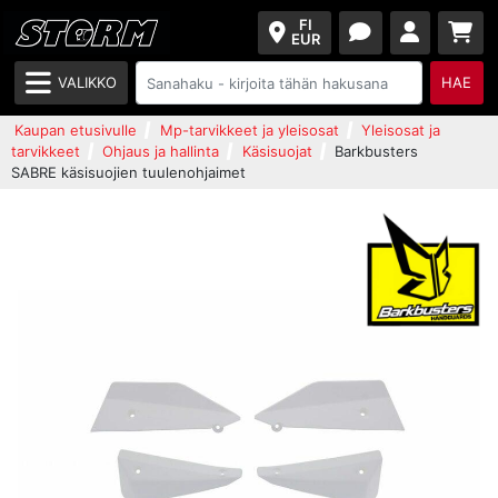
FI
EUR
VALIKKO
HAE
Kaupan etusivulle
Mp-tarvikkeet ja yleisosat
Yleisosat ja
tarvikkeet
Ohjaus ja hallinta
Käsisuojat
Barkbusters
SABRE käsisuojien tuulenohjaimet