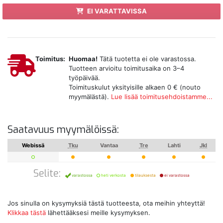
EI VARATTAVISSA
Toimitus:
Huomaa!
Tätä tuotetta ei ole varastossa.
Tuotteen arvioitu toimitusaika on 3–4
työpäivää.
Toimituskulut yksityisille alkaen 0 € (nouto
myymälästä).
Lue lisää toimitusehdoistamme...
Saatavuus myymälöissä:
Webissä
Tku
Vantaa
Tre
Lahti
Jkl
Selite:
varastossa
heti verkosta
tilauksesta
ei varastossa
Jos sinulla on kysymyksiä tästä tuotteesta, ota meihin yhteyttä!
Klikkaa tästä
lähettääksesi meille kysymyksen.