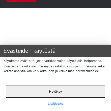
Maksu- ja toimitustavat
Evästeiden käytöstä
Käytämme evästeitä, jotta verkkosivujen käyttö olisi helpompaa.
Evästeiden avulla voimme myös räätälöidä sivuja juuri sinulle sekä
kerätä analytiikkaa verkkokaupan ja valikoiman parantamiseksi.
Hyväksy
English
Protecomp
Copyright 2024. All rights
Svenska
2024
reserved
Lisätietoja