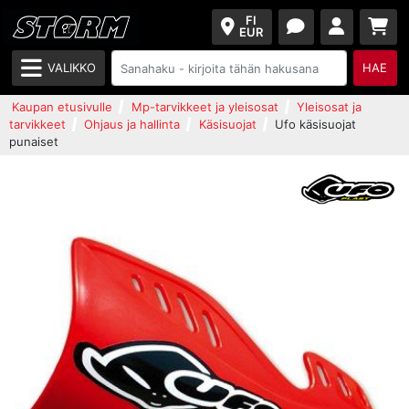
FI
EUR
VALIKKO
HAE
Kaupan etusivulle
Mp-tarvikkeet ja yleisosat
Yleisosat ja
tarvikkeet
Ohjaus ja hallinta
Käsisuojat
Ufo käsisuojat
punaiset