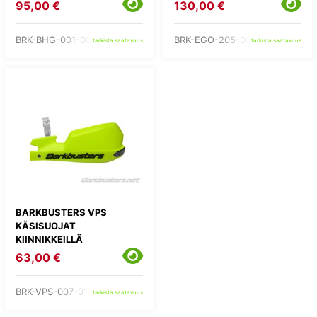
95,00 €
130,00 €
BRK-BHG-001-00-NP
BRK-EGO-205-00-BK
tarkista saatavuus
tarkista saatavuus
BARKBUSTERS VPS
KÄSISUOJAT
KIINNIKKEILLÄ
63,00 €
BRK-VPS-007-01-YH
tarkista saatavuus