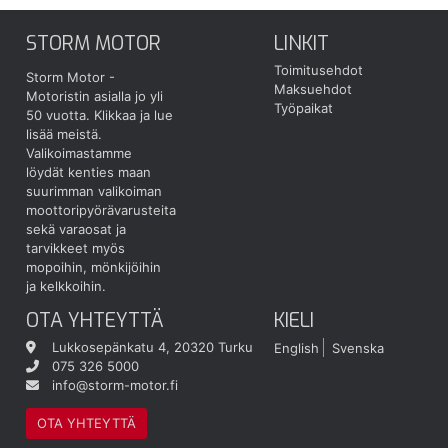
STORM MOTOR
LINKIT
Toimitusehdot
Storm Motor -
Maksuehdot
Motoristin asialla jo yli
Työpaikat
50 vuotta.
Klikkaa ja lue
lisää meistä.
Valikoimastamme
löydät kenties maan
suurimman valikoiman
moottoripyörävarusteita
sekä varaosat ja
tarvikkeet myös
mopoihin, mönkijöihin
ja kelkkoihin.
OTA YHTEYTTÄ
KIELI
Lukkosepänkatu 4, 20320 Turku
English
Svenska
075 326 5000
info@storm-motor.fi
OTA YHTEYTTÄ