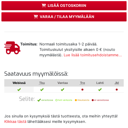
LISÄÄ OSTOSKORIIN
VARAA / TILAA MYYMÄLÄÄN
Toimitus:
Normaali toimitusaika 1-2 päivää.
Toimituskulut yksityisille alkaen 0 € (nouto
myymälästä).
Lue lisää toimitusehdoistamme...
Saatavuus myymälöissä:
Webissä
Tku
Vantaa
Tre
Lahti
Jkl
Selite:
varastossa
heti verkosta
tilauksesta
ei varastossa
Jos sinulla on kysymyksiä tästä tuotteesta, ota meihin yhteyttä!
Klikkaa tästä
lähettääksesi meille kysymyksen.