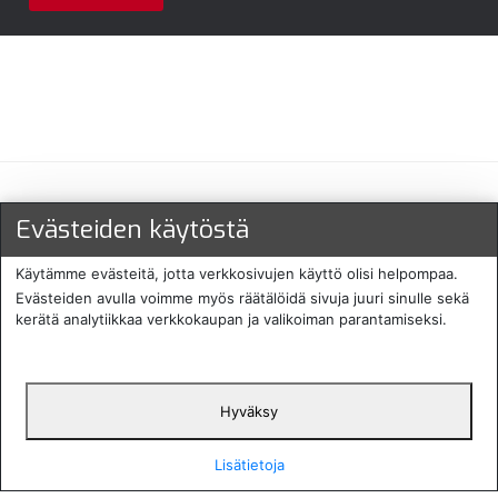
Maksu- ja toimitustavat
Evästeiden käytöstä
Käytämme evästeitä, jotta verkkosivujen käyttö olisi helpompaa.
Evästeiden avulla voimme myös räätälöidä sivuja juuri sinulle sekä
kerätä analytiikkaa verkkokaupan ja valikoiman parantamiseksi.
Hyväksy
English
Protecomp
Copyright 2024. All rights
Svenska
2024
reserved
Lisätietoja