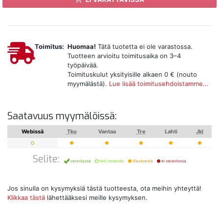
Toimitus:
Huomaa!
Tätä tuotetta ei ole varastossa.
Tuotteen arvioitu toimitusaika on 3–4
työpäivää.
Toimituskulut yksityisille alkaen 0 € (nouto
myymälästä).
Lue lisää toimitusehdoistamme...
Saatavuus myymälöissä:
Webissä
Tku
Vantaa
Tre
Lahti
Jkl
Selite:
varastossa
heti verkosta
tilauksesta
ei varastossa
Jos sinulla on kysymyksiä tästä tuotteesta, ota meihin yhteyttä!
Klikkaa tästä
lähettääksesi meille kysymyksen.