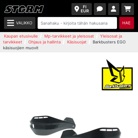
FI
EUR
VALIKKO
HAE
Kaupan etusivulle
Mp-tarvikkeet ja yleisosat
Yleisosat ja
tarvikkeet
Ohjaus ja hallinta
Käsisuojat
Barkbusters EGO
käsisuojien muovit