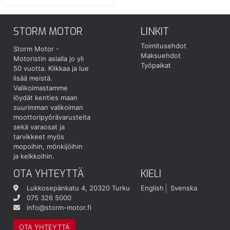
STORM MOTOR
LINKIT
Toimitusehdot
Storm Motor -
Maksuehdot
Motoristin asialla jo yli
Työpaikat
50 vuotta.
Klikkaa ja lue
lisää meistä.
Valikoimastamme
löydät kenties maan
suurimman valikoiman
moottoripyörävarusteita
sekä varaosat ja
tarvikkeet myös
mopoihin, mönkijöihin
ja kelkkoihin.
OTA YHTEYTTÄ
KIELI
Lukkosepänkatu 4, 20320 Turku
English
Svenska
075 326 5000
info@storm-motor.fi
OTA YHTEYTTÄ