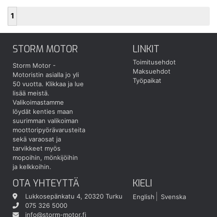
1
STORM MOTOR
LINKIT
Toimitusehdot
Storm Motor -
Maksuehdot
Motoristin asialla jo yli
Työpaikat
50 vuotta.
Klikkaa ja lue
lisää meistä.
Valikoimastamme
löydät kenties maan
suurimman valikoiman
moottoripyörävarusteita
sekä varaosat ja
tarvikkeet myös
mopoihin, mönkijöihin
ja kelkkoihin.
OTA YHTEYTTÄ
KIELI
Lukkosepänkatu 4, 20320 Turku
English
Svenska
075 326 5000
info@storm-motor.fi