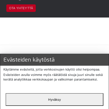
OTA YHTEYTTÄ
Maksu- ja toimitustavat
Evästeiden käytöstä
Käytämme evästeitä, jotta verkkosivujen käyttö olisi helpompaa.
Evästeiden avulla voimme myös räätälöidä sivuja juuri sinulle sekä
kerätä analytiikkaa verkkokaupan ja valikoiman parantamiseksi.
Hyväksy
English
Protecomp
Copyright 2024. All rights