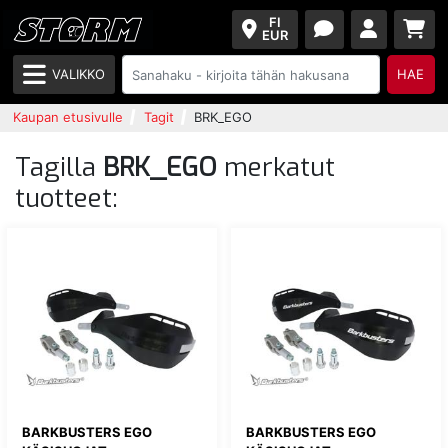
FI
EUR
VALIKKO
HAE
Kaupan etusivulle
Tagit
BRK_EGO
Tagilla
BRK_EGO
merkatut
tuotteet:
BARKBUSTERS EGO
BARKBUSTERS EGO