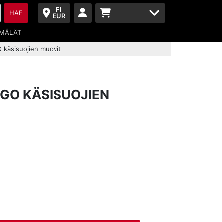
FI
HAE
EUR
MÄLÄT
 käsisuojien muovit
GO KÄSISUOJIEN