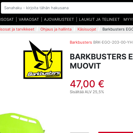
EISOSAT
VARAOSAT
AJOVARUSTEET
LAUKUT JA TELINEET
MYY
isosat ja tarvikkeet
Ohjaus ja hallinta
Käsisuojat
Barkbusters EGO
Barkbusters
BRK-EGO-203-00-YH
BARKBUSTERS E
MUOVIT
47,00 €
Sisältää ALV 25,5%