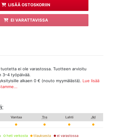
LISÄÄ OSTOSKORIIN
EI VARATTAVISSA
tuotetta ei ole varastossa. Tuotteen arvioitu
n 3–4 työpäivää.
yksityisille alkaen 0 € (nouto myymälästä).
Lue lisää
stamme...
ä:
Vantaa
Tre
Lahti
Jkl
a
heti verkosta
tilauksesta
ei varastossa