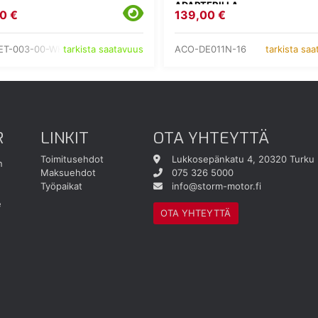
ADAPTERILLA
0 €
139,00 €
ET-003-00-WH
ACO-DE011N-16
tarkista saatavuus
tarkista sa
R
LINKIT
OTA YHTEYTTÄ
Toimitusehdot
Lukkosepänkatu 4, 20320 Turku
n
Maksuehdot
075 326 5000
Työpaikat
info@storm-motor.fi
e
OTA YHTEYTTÄ