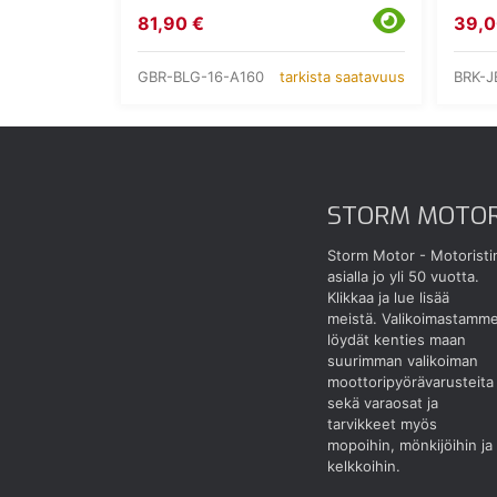
81,90 €
39,0
GBR-BLG-16-A160
BRK-J
tarkista saatavuus
STORM MOTO
Storm Motor - Motoristi
asialla jo yli 50 vuotta.
Klikkaa ja lue lisää
meistä.
Valikoimastamm
löydät kenties maan
suurimman valikoiman
moottoripyörävarusteita
sekä varaosat ja
tarvikkeet myös
mopoihin, mönkijöihin ja
kelkkoihin.