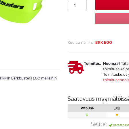
Kuuluu näihin:
BRK EGO
Toimitus:
Huomaa!
Tätä 
toimitusaika o
Toimituskulut 
aikkiin Barkbusters EGO malleihin
toimitusehdoi
Saatavuus myymälöiss
Webissä
Tku
Selite:
varastoss