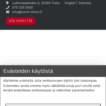
Lukkosepänkatu 4, 20320 Turku
English
Svenska
075 326 5000
info@storm-motor.fi
OTA YHTEYTTÄ
Maksu- ja toimitustavat
Evästeiden käytöstä
Käytämme evästeitä, jotta verkkosivujen käyttö olisi helpompaa.
Evästeiden avulla voimme myös räätälöidä sivuja juuri sinulle sekä
kerätä analytiikkaa verkkokaupan ja valikoiman parantamiseksi.