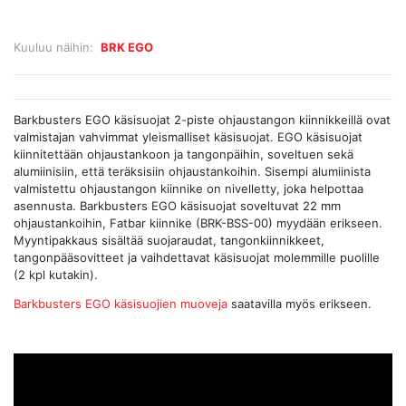
Kuuluu näihin:
BRK EGO
Barkbusters EGO käsisuojat 2-piste ohjaustangon kiinnikkeillä ovat
valmistajan vahvimmat yleismalliset käsisuojat. EGO käsisuojat
kiinnitettään ohjaustankoon ja tangonpäihin, soveltuen sekä
alumiinisiin, että teräksisiin ohjaustankoihin. Sisempi alumiinista
valmistettu ohjaustangon kiinnike on nivelletty, joka helpottaa
asennusta. Barkbusters EGO käsisuojat soveltuvat 22 mm
ohjaustankoihin, Fatbar kiinnike (BRK-BSS-00) myydään erikseen.
Myyntipakkaus sisältää suojaraudat, tangonkiinnikkeet,
tangonpääsovitteet ja vaihdettavat käsisuojat molemmille puolille
(2 kpl kutakin).
Barkbusters EGO käsisuojien muoveja
saatavilla myös erikseen.