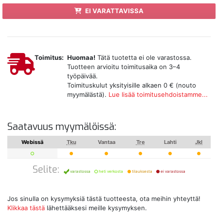
EI VARATTAVISSA
Toimitus:
Huomaa!
Tätä tuotetta ei ole varastossa.
Tuotteen arvioitu toimitusaika on 3–4
työpäivää.
Toimituskulut yksityisille alkaen 0 € (nouto
myymälästä).
Lue lisää toimitusehdoistamme...
Saatavuus myymälöissä:
Webissä
Tku
Vantaa
Tre
Lahti
Jkl
Selite:
varastossa
heti verkosta
tilauksesta
ei varastossa
Jos sinulla on kysymyksiä tästä tuotteesta, ota meihin yhteyttä!
Klikkaa tästä
lähettääksesi meille kysymyksen.