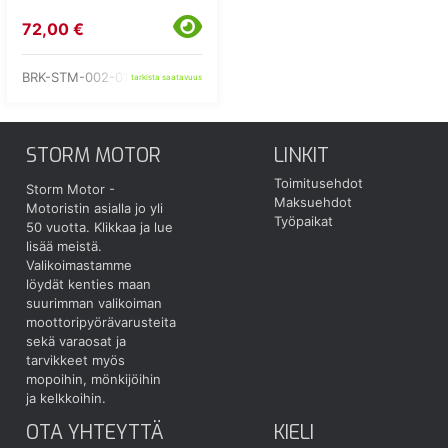
72,00 €
BRK-STM-002-01-NP
tarkista saatavuus
STORM MOTOR
LINKIT
Toimitusehdot
Storm Motor -
Maksuehdot
Motoristin asialla jo yli
Työpaikat
50 vuotta.
Klikkaa ja lue
lisää meistä.
Valikoimastamme
löydät kenties maan
suurimman valikoiman
moottoripyörävarusteita
sekä varaosat ja
tarvikkeet myös
mopoihin, mönkijöihin
ja kelkkoihin.
OTA YHTEYTTÄ
KIELI