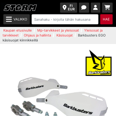
FI
EUR
VALIKKO
HAE
Kaupan etusivulle
Mp-tarvikkeet ja yleisosat
Yleisosat ja
tarvikkeet
Ohjaus ja hallinta
Käsisuojat
Barkbusters EGO
käsisuojat kiinnikkeillä