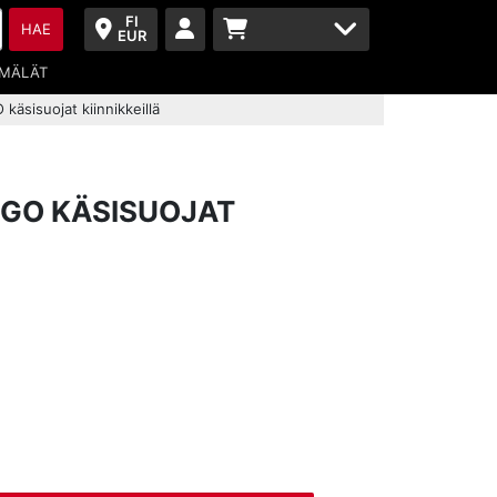
FI
HAE
EUR
MÄLÄT
käsisuojat kiinnikkeillä
GO KÄSISUOJAT