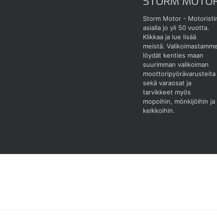
STORM MOTO
Storm Motor - Motoristi
asialla jo yli 50 vuotta.
Klikkaa ja lue lisää
meistä.
Valikoimastamm
löydät kenties maan
suurimman valikoiman
moottoripyörävarusteita
sekä varaosat ja
tarvikkeet myös
mopoihin, mönkijöihin ja
kelkkoihin.