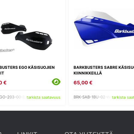
BUSTERS EGO KÄSISUOJIEN
BARKBUSTERS SABRE KÄSISU
IT
KIINNIKKEILLÄ
0 €
65,00 €
GO-203-00-BK
BRK-SAB-1BU-02-WH
tarkista saatavuus
tarkista sa