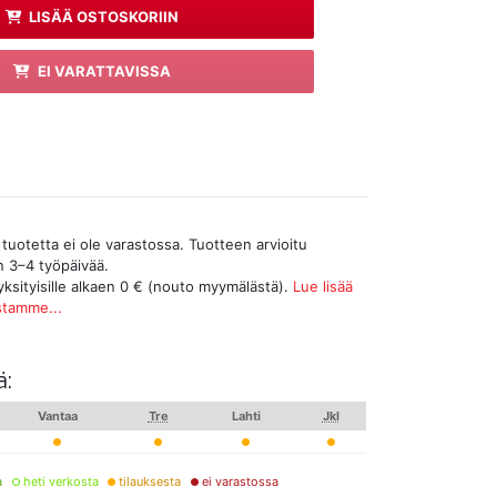
LISÄÄ OSTOSKORIIN
EI VARATTAVISSA
tuotetta ei ole varastossa. Tuotteen arvioitu
n 3–4 työpäivää.
yksityisille alkaen 0 € (nouto myymälästä).
Lue lisää
stamme...
ä:
Vantaa
Tre
Lahti
Jkl
a
heti verkosta
tilauksesta
ei varastossa