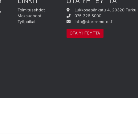
R
LINKIT
OTA YHTEYTTÄ
Toimitusehdot
Lukkosepänkatu 4, 20320 Turku
n
Maksuehdot
075 326 5000
Työpaikat
info@storm-motor.fi
e
OTA YHTEYTTÄ