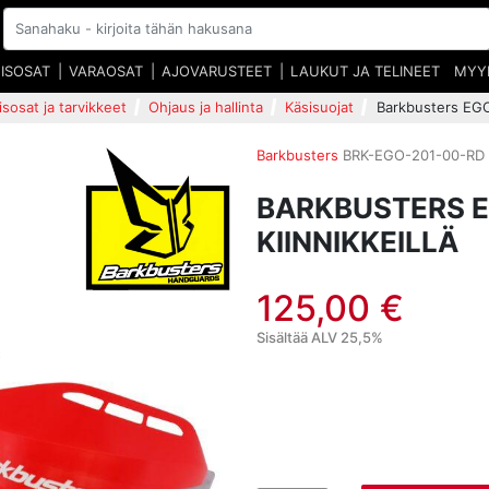
EISOSAT
VARAOSAT
AJOVARUSTEET
LAUKUT JA TELINEET
MYY
isosat ja tarvikkeet
Ohjaus ja hallinta
Käsisuojat
Barkbusters EGO 
Barkbusters
BRK-EGO-201-00-RD
BARKBUSTERS E
KIINNIKKEILLÄ
125,00 €
Sisältää ALV 25,5%