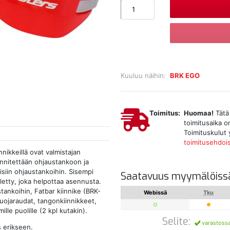
Kuuluu näihin:
BRK EGO
Toimitus:
Huomaa!
Tätä 
toimitusaika o
Toimituskulut 
toimitusehdoi
nikkeillä ovat valmistajan
innitettään ohjaustankoon ja
isiin ohjaustankoihin. Sisempi
Saatavuus myymälöiss
lletty, joka helpottaa asennusta.
ankoihin, Fatbar kiinnike (BRK-
Webissä
Tku
ojaraudat, tangonkiinnikkeet,
le puolille (2 kpl kutakin).
Selite:
varastoss
s erikseen.