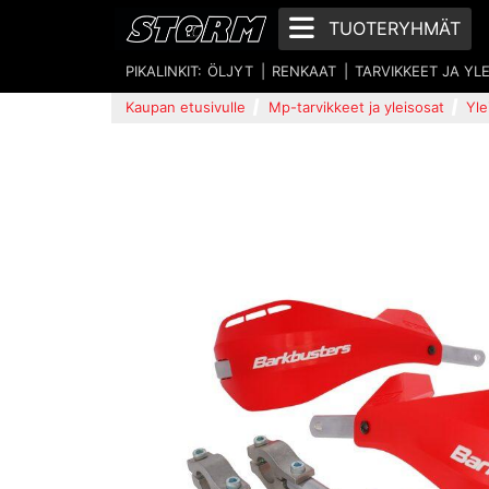
TUOTERYHMÄT
PIKALINKIT:
ÖLJYT
RENKAAT
TARVIKKEET JA YL
Kaupan etusivulle
Mp-tarvikkeet ja yleisosat
Yle