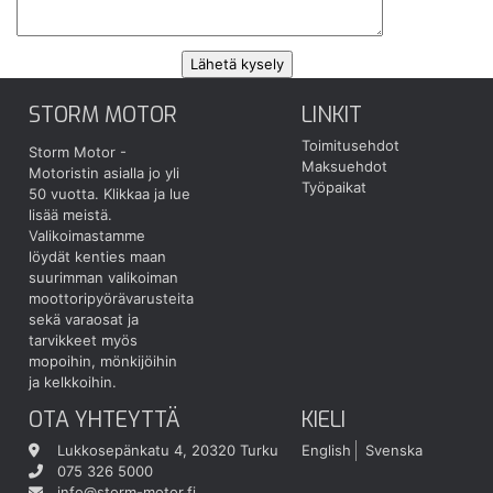
STORM MOTOR
LINKIT
Toimitusehdot
Storm Motor -
Maksuehdot
Motoristin asialla jo yli
Työpaikat
50 vuotta.
Klikkaa ja lue
lisää meistä.
Valikoimastamme
löydät kenties maan
suurimman valikoiman
moottoripyörävarusteita
sekä varaosat ja
tarvikkeet myös
mopoihin, mönkijöihin
ja kelkkoihin.
OTA YHTEYTTÄ
KIELI
Lukkosepänkatu 4, 20320 Turku
English
Svenska
075 326 5000
info@storm-motor.fi