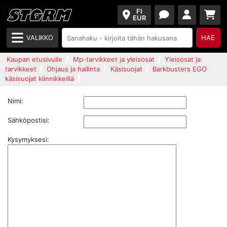
FI
EUR
VALIKKO
HAE
Kaupan etusivulle
Mp-tarvikkeet ja yleisosat
Yleisosat ja
tarvikkeet
Ohjaus ja hallinta
Käsisuojat
Barkbusters EGO
käsisuojat kiinnikkeillä
Nimi:
Sähköpostisi:
Kysymyksesi: