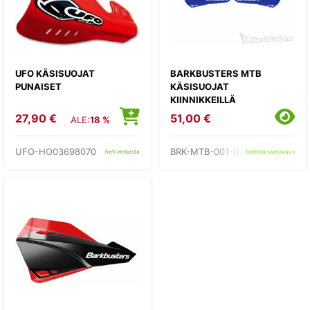
UFO KÄSISUOJAT
BARKBUSTERS MTB
PUNAISET
KÄSISUOJAT
KIINNIKKEILLÄ
27,90 €
51,00 €
ALE:
18 %
UFO-HO03698070
BRK-MTB-001-00-BU
heti verkosta
tarkista saatavuus