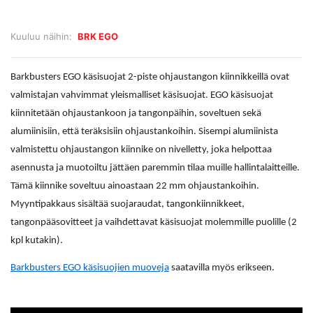
Kuuluu näihin:
BRK EGO
Barkbusters EGO käsisuojat 2-piste ohjaustangon kiinnikkeillä ovat
valmistajan vahvimmat yleismalliset käsisuojat. EGO käsisuojat
kiinnitetään ohjaustankoon ja tangonpäihin, soveltuen sekä
alumiinisiin, että teräksisiin ohjaustankoihin. Sisempi alumiinista
valmistettu ohjaustangon kiinnike on nivelletty, joka helpottaa
asennusta ja muotoiltu jättäen paremmin tilaa muille hallintalaitteille.
Tämä kiinnike soveltuu ainoastaan 22 mm ohjaustankoihin.
Myyntipakkaus sisältää suojaraudat, tangonkiinnikkeet,
tangonpääsovitteet ja vaihdettavat käsisuojat molemmille puolille (2
kpl kutakin).
Barkbusters EGO käsisuojien muoveja
saatavilla myös erikseen.