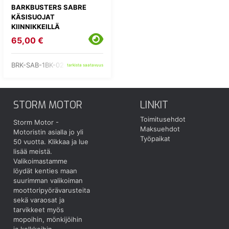
BARKBUSTERS SABRE
KÄSISUOJAT
KIINNIKKEILLÄ
65,00 €
BRK-SAB-1BK-02-RD
tarkista saatavuus
STORM MOTOR
LINKIT
Toimitusehdot
Storm Motor -
Maksuehdot
Motoristin asialla jo yli
Työpaikat
50 vuotta.
Klikkaa ja lue
lisää meistä.
Valikoimastamme
löydät kenties maan
suurimman valikoiman
moottoripyörävarusteita
sekä varaosat ja
tarvikkeet myös
mopoihin, mönkijöihin