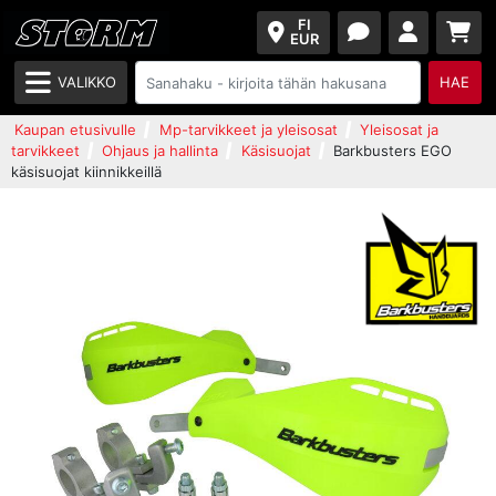
FI
EUR
VALIKKO
HAE
Kaupan etusivulle
Mp-tarvikkeet ja yleisosat
Yleisosat ja
tarvikkeet
Ohjaus ja hallinta
Käsisuojat
Barkbusters EGO
käsisuojat kiinnikkeillä