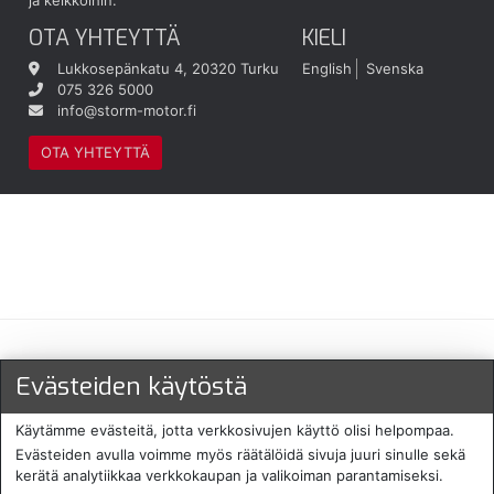
ja kelkkoihin.
OTA YHTEYTTÄ
KIELI
Lukkosepänkatu 4, 20320 Turku
English
Svenska
075 326 5000
info@storm-motor.fi
OTA YHTEYTTÄ
Maksu- ja toimitustavat
Evästeiden käytöstä
Käytämme evästeitä, jotta verkkosivujen käyttö olisi helpompaa.
Evästeiden avulla voimme myös räätälöidä sivuja juuri sinulle sekä
kerätä analytiikkaa verkkokaupan ja valikoiman parantamiseksi.