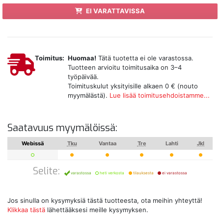
EI VARATTAVISSA
Toimitus:
Huomaa!
Tätä tuotetta ei ole varastossa.
Tuotteen arvioitu toimitusaika on 3–4
työpäivää.
Toimituskulut yksityisille alkaen 0 € (nouto
myymälästä).
Lue lisää toimitusehdoistamme...
Saatavuus myymälöissä:
Webissä
Tku
Vantaa
Tre
Lahti
Jkl
Selite:
varastossa
heti verkosta
tilauksesta
ei varastossa
Jos sinulla on kysymyksiä tästä tuotteesta, ota meihin yhteyttä!
Klikkaa tästä
lähettääksesi meille kysymyksen.