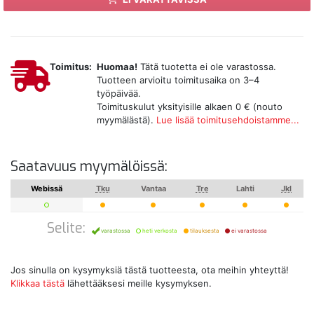
Toimitus:
Huomaa!
Tätä tuotetta ei ole varastossa.
Tuotteen arvioitu toimitusaika on 3–4
työpäivää.
Toimituskulut yksityisille alkaen 0 € (nouto
myymälästä).
Lue lisää toimitusehdoistamme...
Saatavuus myymälöissä:
Webissä
Tku
Vantaa
Tre
Lahti
Jkl
Selite:
varastossa
heti verkosta
tilauksesta
ei varastossa
Jos sinulla on kysymyksiä tästä tuotteesta, ota meihin yhteyttä!
Klikkaa tästä
lähettääksesi meille kysymyksen.