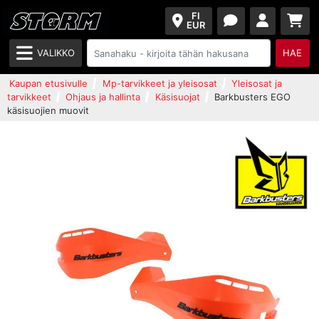
FI
EUR
VALIKKO
HAE
Kaupan etusivulle
Mp-tarvikkeet ja yleisosat
Yleisosat ja
tarvikkeet
Ohjaus ja hallinta
Käsisuojat
Barkbusters EGO
käsisuojien muovit