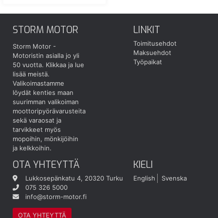
STORM MOTOR
LINKIT
Toimitusehdot
Storm Motor -
Maksuehdot
Motoristin asialla jo yli
Työpaikat
50 vuotta.
Klikkaa ja lue
lisää meistä.
Valikoimastamme
löydät kenties maan
suurimman valikoiman
moottoripyörävarusteita
sekä varaosat ja
tarvikkeet myös
mopoihin, mönkijöihin
ja kelkkoihin.
OTA YHTEYTTÄ
KIELI
Lukkosepänkatu 4, 20320 Turku
English
Svenska
075 326 5000
info@storm-motor.fi
OTA YHTEYTTÄ