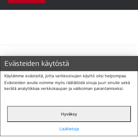
Maksu- ja toimitustavat
Evästeiden käytöstä
Käytämme evästeitä, jotta verkkosivujen käyttö olisi helpompaa.
Evästeiden avulla voimme myös räätälöidä sivuja juuri sinulle sekä
kerätä analytiikkaa verkkokaupan ja valikoiman parantamiseksi.
Hyväksy
English
Protecomp
Copyright 2024. All rights
Svenska
2024
reserved
Lisätietoja