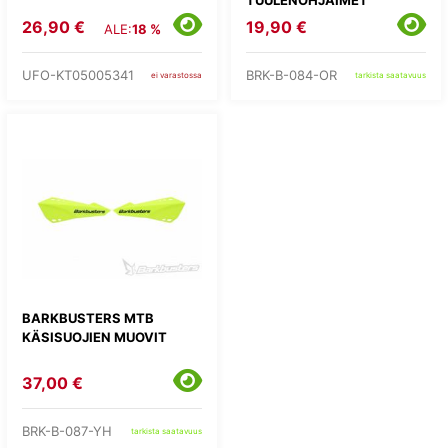
TUULENOHJAIMET
26,90 €
19,90 €
ALE:
18 %
UFO-KT05005341
BRK-B-084-OR
ei varastossa
tarkista saatavuus
BARKBUSTERS MTB
KÄSISUOJIEN MUOVIT
37,00 €
BRK-B-087-YH
tarkista saatavuus