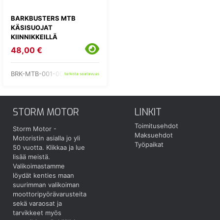
BARKBUSTERS MTB
KÄSISUOJAT
KIINNIKKEILLÄ
48,00 €
BRK-MTB-001-00-GR
tarkista saatavuus
STORM MOTOR
LINKIT
Toimitusehdot
Storm Motor -
Maksuehdot
Motoristin asialla jo yli
Työpaikat
50 vuotta.
Klikkaa ja lue
lisää meistä.
Valikoimastamme
löydät kenties maan
suurimman valikoiman
moottoripyörävarusteita
sekä varaosat ja
tarvikkeet myös