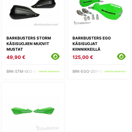
BARKBUSTERS STORM
BARKBUSTERS EGO
KÄSISUOJIEN MUOVIT
KÄSISUOJAT
MUSTAT
KIINNIKKEILLÄ
49,90 €
125,00 €
BRK-STM-003-00-BK
BRK-EGO-201-00-GR
tarkista saatavuus
tarkista saatavuus