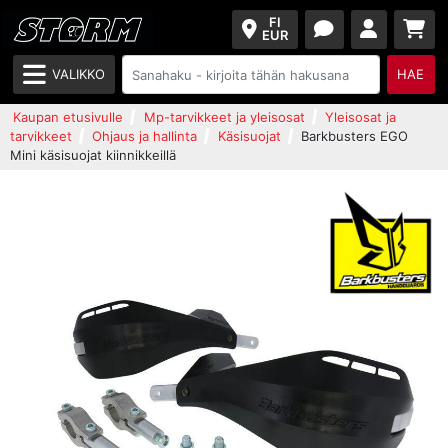
FI
EUR
VALIKKO
HAE
Kaupan etusivulle
Mp-tarvikkeet ja yleisosat
Yleisosat ja
tarvikkeet
Ohjaus ja hallinta
Käsisuojat
Barkbusters EGO
Mini käsisuojat kiinnikkeillä