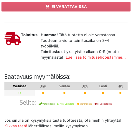
EI VARATTAVISSA
Toimitus:
Huomaa!
Tätä tuotetta ei ole varastossa.
Tuotteen arvioitu toimitusaika on 3–4
työpäivää.
Toimituskulut yksityisille alkaen 0 € (nouto
myymälästä).
Lue lisää toimitusehdoistamme...
Saatavuus myymälöissä:
Webissä
Tku
Vantaa
Tre
Lahti
Jkl
Selite:
varastossa
heti verkosta
tilauksesta
ei varastossa
Jos sinulla on kysymyksiä tästä tuotteesta, ota meihin yhteyttä!
Klikkaa tästä
lähettääksesi meille kysymyksen.