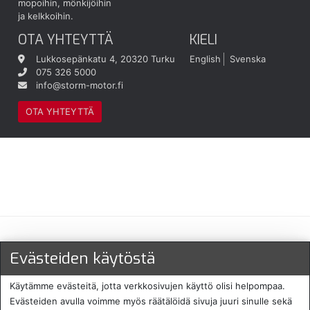
mopoihin, mönkijöihin
ja kelkkoihin.
OTA YHTEYTTÄ
KIELI
Lukkosepänkatu 4, 20320 Turku
English
Svenska
075 326 5000
info@storm-motor.fi
OTA YHTEYTTÄ
Maksu- ja toimitustavat
Evästeiden käytöstä
Käytämme evästeitä, jotta verkkosivujen käyttö olisi helpompaa.
Evästeiden avulla voimme myös räätälöidä sivuja juuri sinulle sekä