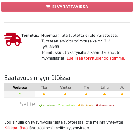
EI VARATTAVISSA
Toimitus:
Huomaa!
Tätä tuotetta ei ole varastossa.
Tuotteen arvioitu toimitusaika on 3–4
työpäivää.
Toimituskulut yksityisille alkaen 0 € (nouto
myymälästä).
Lue lisää toimitusehdoistamme...
Saatavuus myymälöissä:
Webissä
Tku
Vantaa
Tre
Lahti
Jkl
Selite:
varastossa
heti verkosta
tilauksesta
ei varastossa
Jos sinulla on kysymyksiä tästä tuotteesta, ota meihin yhteyttä!
Klikkaa tästä
lähettääksesi meille kysymyksen.