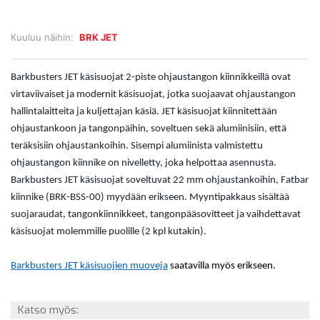
Kuuluu näihin:
BRK JET
Barkbusters JET käsisuojat 2-piste ohjaustangon kiinnikkeillä ovat
virtaviivaiset ja modernit käsisuojat, jotka suojaavat ohjaustangon
hallintalaitteita ja kuljettajan käsiä. JET käsisuojat kiinnitettään
ohjaustankoon ja tangonpäihin, soveltuen sekä alumiinisiin, että
teräksisiin ohjaustankoihin. Sisempi alumiinista valmistettu
ohjaustangon kiinnike on nivelletty, joka helpottaa asennusta.
Barkbusters JET käsisuojat soveltuvat 22 mm ohjaustankoihin, Fatbar
kiinnike (BRK-BSS-00) myydään erikseen. Myyntipakkaus sisältää
suojaraudat, tangonkiinnikkeet, tangonpääsovitteet ja vaihdettavat
käsisuojat molemmille puolille (2 kpl kutakin).
Barkbusters JET käsisuojien muoveja
saatavilla myös erikseen.
Katso myös: