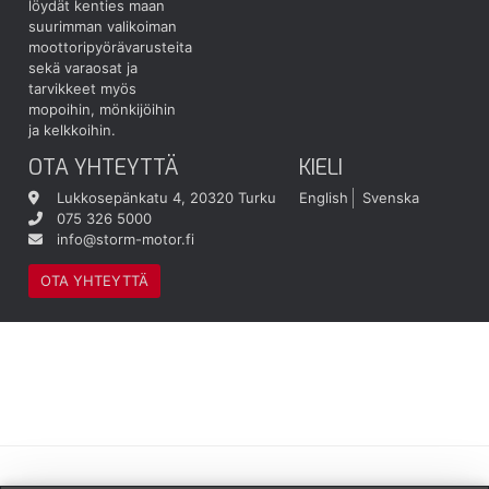
löydät kenties maan
suurimman valikoiman
moottoripyörävarusteita
sekä varaosat ja
tarvikkeet myös
mopoihin, mönkijöihin
ja kelkkoihin.
OTA YHTEYTTÄ
KIELI
Lukkosepänkatu 4, 20320 Turku
English
Svenska
075 326 5000
info@storm-motor.fi
OTA YHTEYTTÄ