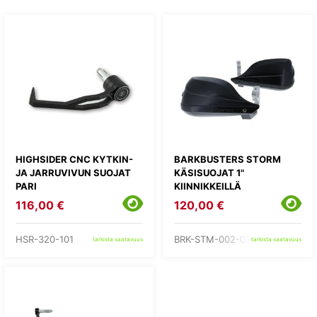
HIGHSIDER CNC KYTKIN-
BARKBUSTERS STORM
JA JARRUVIVUN SUOJAT
KÄSISUOJAT 1"
PARI
KIINNIKKEILLÄ
116,00 €
120,00 €
HSR-320-101
BRK-STM-002-01-BK
tarkista saatavuus
tarkista saatavuus