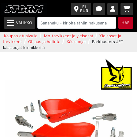
FI
EUR
VALIKKO
HAE
Kaupan etusivulle
Mp-tarvikkeet ja yleisosat
Yleisosat ja
tarvikkeet
Ohjaus ja hallinta
Käsisuojat
Barkbusters JET
käsisuojat kiinnikkeillä