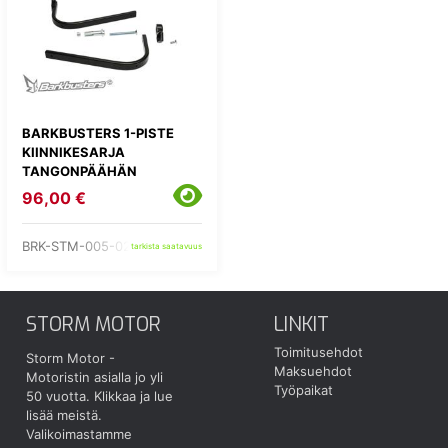
BARKBUSTERS 1-PISTE
KIINNIKESARJA
TANGONPÄÄHÄN
96,00 €
BRK-STM-005-02-NP
tarkista saatavuus
STORM MOTOR
LINKIT
Toimitusehdot
Storm Motor -
Maksuehdot
Motoristin asialla jo yli
Työpaikat
50 vuotta.
Klikkaa ja lue
lisää meistä.
Valikoimastamme